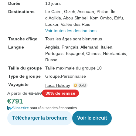
Durée
10 jours
Destinations
Le Caire
, Gizeh
, Assouan
, Philae
, Île
d'Agilkia
, Abou Simbel
, Kom Ombo
, Edfu
,
Louxor
, Vallée des Rois
Voir toutes les destinations
Tranche d'âge
Tous les âges sont bienvenus
Langue
Anglais, Français, Allemand, Italien,
Portugais, Espagnol, Chinois, Néerlandais,
Russe
Taille du groupe
Taille maximale du groupe 10
Type de groupe
Groupe
Personnalisé
Voyagiste
Itaca Holiday
À partir de
€1,130
30% de remise
€791
S'inscrire
pour réaliser des économies
Télécharger la brochure
Voir le circuit