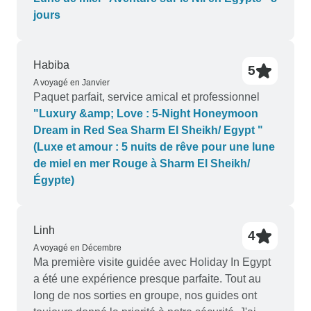
culturelle et éducative de haut niveau. Cela fait
jours
chaud au cœur de visiter un pays dont les
habitants vous sourient et vous arrêtent même
pour vous souhaiter la bienvenue et vous
Habiba
5
remercier d'être venus. C'était un voyage sûr et
A voyagé en Janvier
remarquable que je n'oublierai pas. Nous
Paquet parfait, service amical et professionnel
recommandons sans aucun doute ce voyage :)
"Luxury &amp; Love : 5-Night Honeymoon
Dream in Red Sea Sharm El Sheikh/ Egypt "
(Luxe et amour : 5 nuits de rêve pour une lune
de miel en mer Rouge à Sharm El Sheikh/
Égypte)
Linh
4
A voyagé en Décembre
Ma première visite guidée avec Holiday In Egypt
a été une expérience presque parfaite. Tout au
long de nos sorties en groupe, nos guides ont