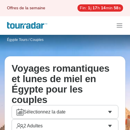
Offres de la semaine
Fin:
1
j
17
h
14
min
57
s
Égypte Tours
/
Couples
Voyages romantiques
et lunes de miel en
Égypte pour les
couples
Sélectionnez la date
2
Adultes