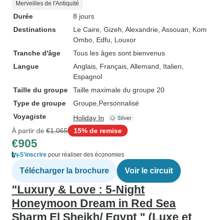
Merveilles de l'Antiquité
Durée
8 jours
Destinations
Le Caire
, Gizeh
, Alexandrie
, Assouan
, Kom
Ombo
, Edfu
, Louxor
Tranche d'âge
Tous les âges sont bienvenus
Langue
Anglais, Français, Allemand, Italien,
Espagnol
Taille du groupe
Taille maximale du groupe 20
Type de groupe
Groupe
Personnalisé
Voyagiste
Holiday In
À partir de
€1,065
15% de remise
€905
S'inscrire
pour réaliser des économies
Télécharger la brochure
Voir le circuit
"Luxury & Love : 5-Night
Honeymoon Dream in Red Sea
Sharm El Sheikh/ Egypt " (Luxe et