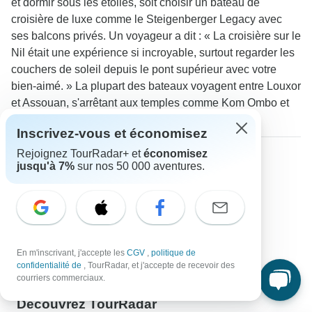
et dormir sous les étoiles, soit choisir un bateau de
croisière de luxe comme le Steigenberger Legacy avec
ses balcons privés. Un voyageur a dit : « La croisière sur le
Nil était une expérience si incroyable, surtout regarder les
couchers de soleil depuis le pont supérieur avec votre
bien-aimé. » La plupart des bateaux voyagent entre Louxor
et Assouan, s'arrêtant aux temples comme Kom Ombo et
Edfou en cours de route.
Inscrivez-vous et économisez
Rejoignez TourRadar+ et
économisez
Plus d'informations sur Égypte
jusqu'à 7%
sur nos 50 000 aventures.
Circuits Péninsule du Sinaï
Circuits Nil
Circuits en solo/célibataire
Jeunes adultes
Seniors
En m'inscrivant, j'accepte les
CGV
,
politique de
Circuits petit budget
confidentialité de
, TourRadar, et j'accepte de recevoir des
Circuits de luxe
courriers commerciaux.
Découvrez TourRadar