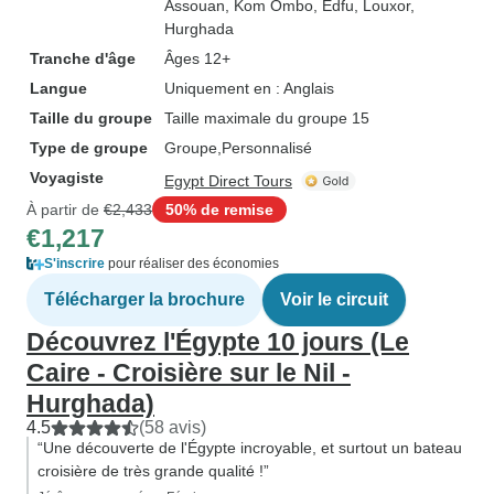
Assouan
, Kom Ombo
, Edfu
, Louxor
,
Hurghada
Tranche d'âge
Âges 12+
Langue
Uniquement en : Anglais
Taille du groupe
Taille maximale du groupe 15
Type de groupe
Groupe
Personnalisé
Voyagiste
Egypt Direct Tours
À partir de
€2,433
50% de remise
€1,217
S'inscrire
pour réaliser des économies
Télécharger la brochure
Voir le circuit
Découvrez l'Égypte 10 jours (Le
Caire - Croisière sur le Nil -
Hurghada)
4.5
(58 avis)
“Une découverte de l'Égypte incroyable, et surtout un bateau
croisière de très grande qualité !”