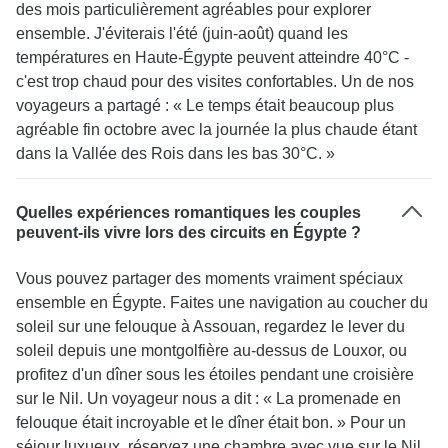
des mois particulièrement agréables pour explorer
des déplacements sur le Nil afin de s'assurer que
ensemble. J'éviterais l'été (juin-août) quand les
toutes les visites prévues dans l'itinéraire soient
températures en Haute-Égypte peuvent atteindre 40°C -
effectuées à temps. J'ai été heureux de constater
c'est trop chaud pour des visites confortables. Un de nos
que l'hébergement dans les hôtels comportait des
voyageurs a partagé : « Le temps était beaucoup plus
initiatives écologiques. Dans l'ensemble, je
agréable fin octobre avec la journée la plus chaude étant
félicite Holiday In Egypt pour son
dans la Vallée des Rois dans les bas 30°C. »
professionnalisme et son engagement à rendre le
voyage aussi agréable que possible.
Quelles expériences romantiques les couples
peuvent-ils vivre lors des circuits en Égypte ?
Vous pouvez partager des moments vraiment spéciaux
ensemble en Égypte. Faites une navigation au coucher du
soleil sur une felouque à Assouan, regardez le lever du
soleil depuis une montgolfière au-dessus de Louxor, ou
profitez d'un dîner sous les étoiles pendant une croisière
sur le Nil. Un voyageur nous a dit : « La promenade en
felouque était incroyable et le dîner était bon. » Pour un
séjour luxueux, réservez une chambre avec vue sur le Nil