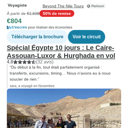
Voyagiste
Beyond The Nile Tours
À partir de
€1,608
50% de remise
€804
S'inscrire
pour réaliser des économies
Télécharger la brochure
Voir le circuit
Spécial Égypte 10 jours : Le Caire-
Assouan-Luxor & Hurghada en vol
4.8
(32 avis)
“Du début à la fin, tout était parfaitement organisé :
transferts, excursions, timing… Nous n'avons eu à nous
soucier de rien.”
sara, a voyagé en Novembre