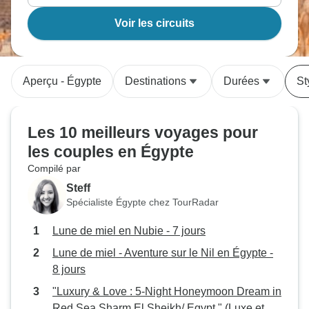
Voir les circuits
Aperçu - Égypte
Destinations
Durées
St
Les 10 meilleurs voyages pour
les couples en Égypte
Compilé par
Steff
Spécialiste Égypte chez TourRadar
Lune de miel en Nubie - 7 jours
Lune de miel - Aventure sur le Nil en Égypte -
8 jours
"Luxury & Love : 5-Night Honeymoon Dream in
Red Sea Sharm El Sheikh/ Egypt " (Luxe et