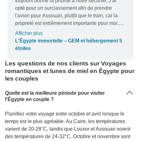
toujours donné la priorité à notre sécurité. J'ai
opté pour un surclassement afin de prendre
l'avion pour Assouan, plutôt que le train, car la
propreté est extrêmement importante pour moi.
Ce choix a rendu mon voyage agréable et sans
Afficher plus
stress. Mohamed, le représentant de HIE, s'est
L'Égypte immortelle – GEM et hébergement 5
assuré que mes transferts vers et depuis les
étoiles
aéroports du Caire étaient organisés sans
problème, et il a été réactif et clair dans sa
Les questions de nos clients sur Voyages
communication (à une exception près, car je
romantiques et lunes de miel en Égypte pour
n'étais pas préparée pour mon excursion de 6
les couples
heures en safari sans sac à lunch). Nos deux
guides, Soheila Fuad et Ahmed Kassem, ont fait
Quelle est la meilleure période pour visiter
preuve d'une compétence exceptionnelle dans la
l'Égypte en couple ?
navigation sur les sites historiques. Leurs
Planifiez votre voyage entre octobre et avril lorsque le
connaissances approfondies de la riche histoire
temps est le plus agréable. Au Caire, les températures
de l'Égypte ont grandement amélioré l'expérience
varient de 20-28°C, tandis que Louxor et Assouan voient
de la visite. Bien que la logistique globale ait été
des températures de 24-32°C. Octobre et novembre sont
bien gérée, il est possible d'améliorer l'efficacité