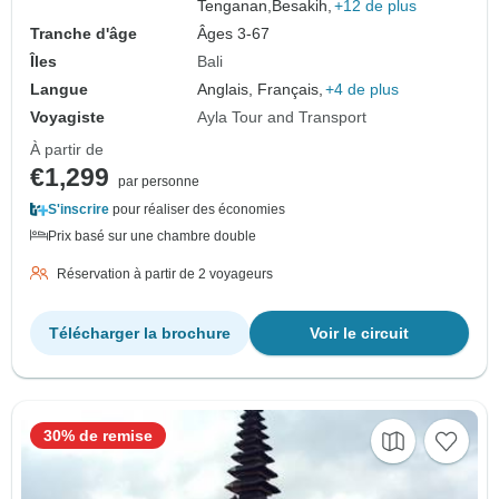
Tenganan,
Besakih,
+12 de plus
Tranche d'âge
Âges 3-67
Îles
Bali
Langue
Anglais, Français,
+4 de plus
Voyagiste
Ayla Tour and Transport
À partir de
€1,299
par personne
S'inscrire
pour réaliser des économies
Prix basé sur une chambre double
Réservation à partir de 2 voyageurs
Télécharger la brochure
Voir le circuit
30% de remise