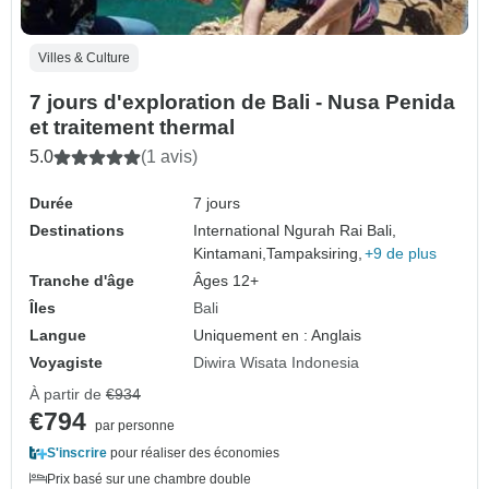
Villes & Culture
7 jours d'exploration de Bali - Nusa Penida
et traitement thermal
5.0
(1 avis)
Durée
7 jours
Destinations
International Ngurah Rai Bali,
Kintamani,
Tampaksiring,
+9 de plus
Tranche d'âge
Âges 12+
Îles
Bali
Langue
Uniquement en : Anglais
Voyagiste
Diwira Wisata Indonesia
À partir de
€934
€794
par personne
S'inscrire
pour réaliser des économies
Prix basé sur une chambre double