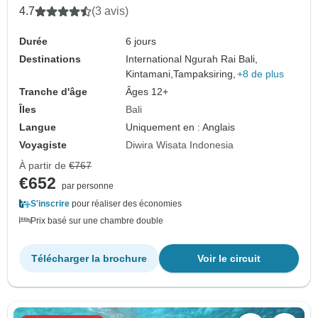
4.7
(3 avis)
Durée
6 jours
Destinations
International Ngurah Rai Bali,
Kintamani,
Tampaksiring,
+8 de plus
Tranche d'âge
Âges 12+
Îles
Bali
Langue
Uniquement en : Anglais
Voyagiste
Diwira Wisata Indonesia
À partir de
€767
€652
par personne
S'inscrire
pour réaliser des économies
Prix basé sur une chambre double
Télécharger la brochure
Voir le circuit