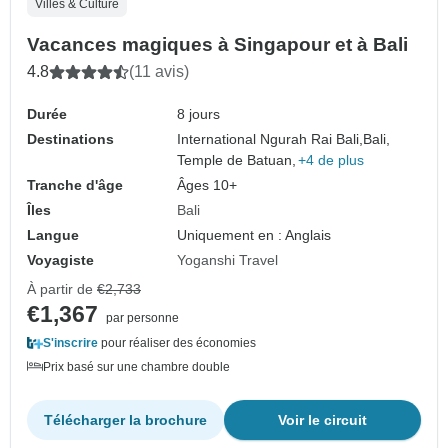
Villes & Culture
Vacances magiques à Singapour et à Bali
4.8
(11 avis)
Durée
8 jours
Destinations
International Ngurah Rai Bali,
Bali,
Temple de Batuan,
+4 de plus
Tranche d'âge
Âges 10+
Îles
Bali
Langue
Uniquement en : Anglais
Voyagiste
Yoganshi Travel
À partir de
€2,733
€1,367
par personne
S'inscrire
pour réaliser des économies
Prix basé sur une chambre double
Télécharger la brochure
Voir le circuit