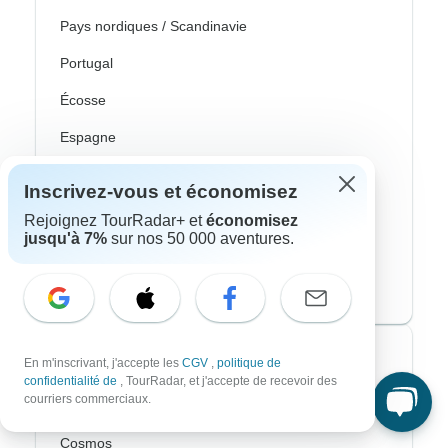
Pays nordiques / Scandinavie
Portugal
Écosse
Espagne
Turquie
Inscrivez-vous et économisez
Canada
Rejoignez TourRadar+ et
économisez
jusqu'à 7%
sur nos 50 000 aventures.
Costa Rica
États-Unis
Voyagistes les plus populaires
En m'inscrivant, j'accepte les
CGV
,
politique de
confidentialité de
, TourRadar, et j'accepte de recevoir des
courriers commerciaux.
Contiki
Cosmos