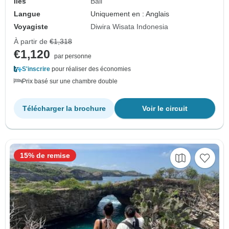
Îles
Bali
Langue
Uniquement en : Anglais
Voyagiste
Diwira Wisata Indonesia
À partir de
€1,318
€1,120
par personne
S'inscrire
pour réaliser des économies
Prix basé sur une chambre double
Télécharger la brochure
Voir le circuit
15% de remise