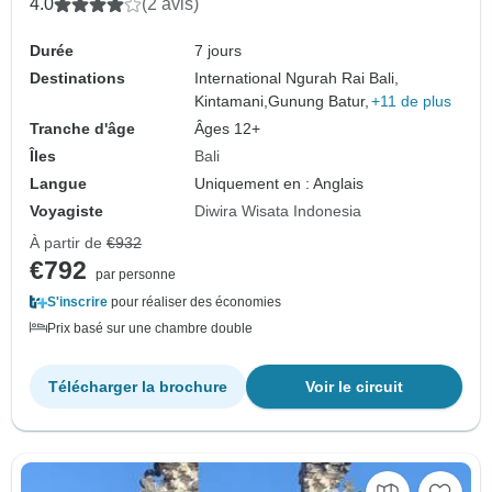
4.0
(2 avis)
Durée
7 jours
Destinations
International Ngurah Rai Bali,
Kintamani,
Gunung Batur,
+11 de plus
Tranche d'âge
Âges 12+
Îles
Bali
Langue
Uniquement en : Anglais
Voyagiste
Diwira Wisata Indonesia
À partir de
€932
€792
par personne
S'inscrire
pour réaliser des économies
Prix basé sur une chambre double
Télécharger la brochure
Voir le circuit