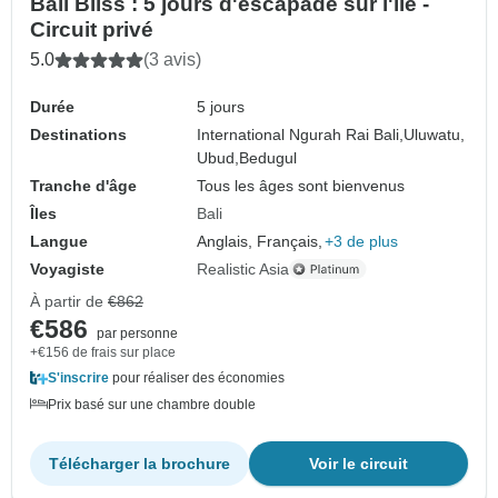
Bali Bliss : 5 jours d'escapade sur l'île -
Circuit privé
5.0
(3 avis)
Durée
5 jours
Destinations
International Ngurah Rai Bali,
Uluwatu,
Ubud,
Bedugul
Tranche d'âge
Tous les âges sont bienvenus
Îles
Bali
Langue
Anglais, Français,
+3 de plus
Voyagiste
Realistic Asia
À partir de
€862
€586
par personne
+€156 de frais sur place
S'inscrire
pour réaliser des économies
Prix basé sur une chambre double
Télécharger la brochure
Voir le circuit