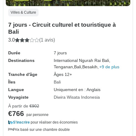
Villes & Culture
7 jours - Circuit culturel et touristique à
Bali
3.0
(1 avis)
Durée
7 jours
Destinations
International Ngurah Rai Bali,
Tenganan,
Bali,
Besakih,
+9 de plus
Tranche d'âge
Âges 12+
Îles
Bali
Langue
Uniquement en : Anglais
Voyagiste
Diwira Wisata Indonesia
À partir de
€902
€766
par personne
S'inscrire
pour réaliser des économies
Prix basé sur une chambre double