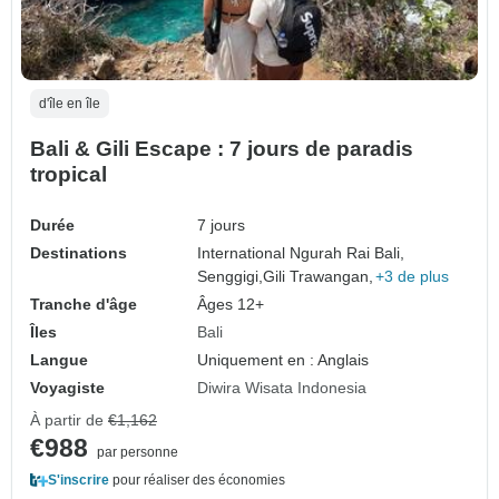
d'île en île
Bali & Gili Escape : 7 jours de paradis
tropical
Durée
7 jours
Destinations
International Ngurah Rai Bali,
Senggigi,
Gili Trawangan,
+3 de plus
Tranche d'âge
Âges 12+
Îles
Bali
Langue
Uniquement en : Anglais
Voyagiste
Diwira Wisata Indonesia
À partir de
€1,162
€988
par personne
S'inscrire
pour réaliser des économies