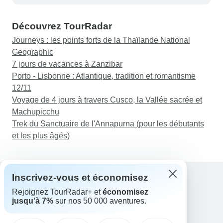
Découvrez TourRadar
Journeys : les points forts de la Thaïlande National
Geographic
7 jours de vacances à Zanzibar
Porto - Lisbonne : Atlantique, tradition et romantisme
12/11
Voyage de 4 jours à travers Cusco, la Vallée sacrée et
Machupicchu
Trek du Sanctuaire de l'Annapurna (pour les débutants
et les plus âgés)
Inscrivez-vous et économisez
Rejoignez TourRadar+ et
économisez
Assistance
jusqu'à 7%
sur nos 50 000 aventures.
Contactez-nous
France +33 7 56 79 68 87