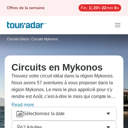
Offres de la semaine
Fin:
1
j
20
h
22
min
5
s
Circuits Grèce
/
Circuits Mykonos
Circuits en Mykonos
Trouvez votre circuit idéal dans la région Mykonos.
Nous avons 57 aventures à vous proposer dans la
région Mykonos. Le mois le plus apprécié pour s'y
rendre est Août, c'est-à-dire le mois qui compte le
plus grand nombre de départs.
Read more
Sélectionnez la date
2
Adultes