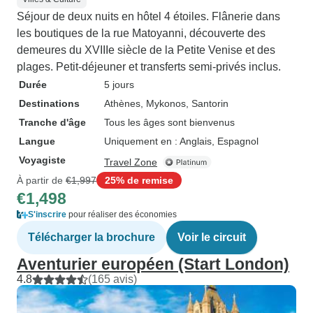
Séjour de deux nuits en hôtel 4 étoiles. Flânerie dans
les boutiques de la rue Matoyanni, découverte des
demeures du XVIIIe siècle de la Petite Venise et des
plages. Petit-déjeuner et transferts semi-privés inclus.
Durée
5 jours
Destinations
Athènes
, Mykonos
, Santorin
Tranche d'âge
Tous les âges sont bienvenus
Langue
Uniquement en : Anglais, Espagnol
Voyagiste
Travel Zone
À partir de
€1,997
25% de remise
€1,498
S'inscrire
pour réaliser des économies
Télécharger la brochure
Voir le circuit
Aventurier européen (Start London)
4.8
(165 avis)