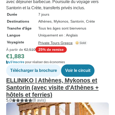
avec déjeuner barbecue. Poursuite du voyage vers
Santorin et la Crète, transferts privés inclus.
Durée
7 jours
Destinations
Athènes
, Mykonos
, Santorin
, Crète
Tranche d'âge
Tous les âges sont bienvenus
Langue
Uniquement en : Anglais
Voyagiste
Private Tours Greece
À partir de
€2,510
25% de remise
€1,883
S'inscrire
pour réaliser des économies
Télécharger la brochure
Voir le circuit
ELLINIKO | Athènes, Mykonos et
Santorin (avec visite d'Athènes +
hôtels et ferries)
5.0
(8 avis)