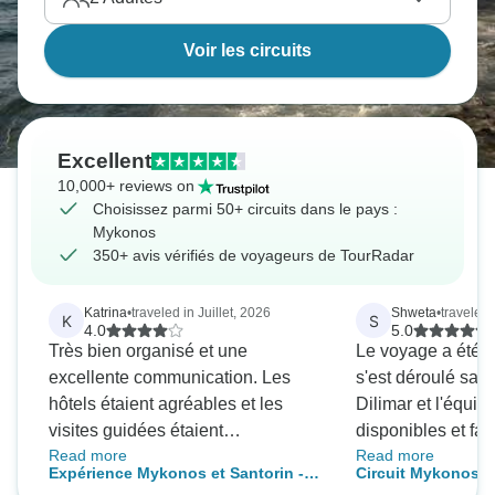
Voir les circuits
Excellent
10,000+ reviews on
Choisissez parmi 50+ circuits dans le pays :
Mykonos
350+ avis vérifiés de voyageurs de TourRadar
Katrina
•
traveled in Juillet, 2026
Shweta
•
traveled
K
S
4.0
5.0
Très bien organisé et une
Le voyage a été e
excellente communication. Les
s'est déroulé san
hôtels étaient agréables et les
Dilimar et l'équip
visites guidées étaient
disponibles et fac
Read more
Read more
intéressantes !
J'ai adoré le plann
Expérience Mykonos et Santorin -
Circuit Mykonos et
toujours quelqu'u