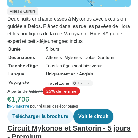
Villes & Culture
Deux nuits enchanteresses à Mykonos avec excursion
guidée à Délos. Flânez dans les ruelles pavées de Hora
et les boutiques de la rue Matoyianni. Hôtel 4*, guide
expert et petit-déjeuner grec inclus.
Durée
5 jours
Destinations
Athènes
, Mykonos
, Delos
, Santorin
Tranche d'âge
Tous les âges sont bienvenus
Langue
Uniquement en : Anglais
Voyagiste
Travel Zone
À partir de
€2,274
25% de remise
€1,706
S'inscrire
pour réaliser des économies
Télécharger la brochure
Voir le circuit
Circuit Mykonos et Santorin - 5 jours
- Premium