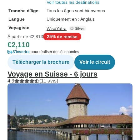
Voir toutes les destinations
Tranche d'âge
Tous les âges sont bienvenus
Langue
Uniquement en : Anglais
Voyagiste
WiseYatra
À partir de
€2,813
25% de remise
€2,110
S'inscrire
pour réaliser des économies
Télécharger la brochure
Voir le circuit
Voyage en Suisse - 6 jours
4.9
(11 avis)