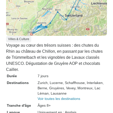
Villes & Culture
Voyage au cœur des trésors suisses : des chutes du
Rhin au château de Chillon, en passant par les chutes
de Trümmelbach et les vignobles de Lavaux classés
UNESCO. Dégustation de Gruyère AOP et chocolats
Cailler.
Durée
7 jours
Destinations
Zurich
, Lucerne
, Schaffhouse
, Interlaken
,
Berne
, Gruyères
, Vevey
, Montreux
, Lac
Léman
, Lausanne
Voir toutes les destinations
Tranche d'âge
Âges 8+
Langue
Uniquement en : Anglais