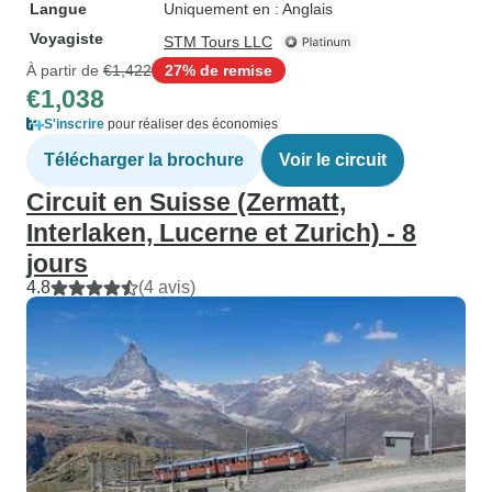
Langue
Uniquement en : Anglais
Voyagiste
STM Tours LLC
À partir de
€1,422
27% de remise
€1,038
S'inscrire
pour réaliser des économies
Télécharger la brochure
Voir le circuit
Circuit en Suisse (Zermatt,
Interlaken, Lucerne et Zurich) - 8
jours
4.8
(4 avis)