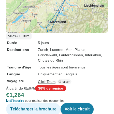
Villes & Culture
Durée
5 jours
Destinations
Zurich
, Lucerne
, Mont Pilatus
,
Grindelwald
, Lauterbrunnen
, Interlaken
,
Chutes du Rhin
Tranche d'âge
Tous les âges sont bienvenus
Langue
Uniquement en : Anglais
Voyagiste
Click Tours
À partir de
€1,975
36% de remise
€1,264
S'inscrire
pour réaliser des économies
Télécharger la brochure
Voir le circuit