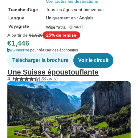
Voir toutes les destinations
Tranche d'âge
Tous les âges sont bienvenus
Langue
Uniquement en : Anglais
Voyagiste
WiseYatra
À partir de
€1,928
25% de remise
€1,446
S'inscrire
pour réaliser des économies
Télécharger la brochure
Voir le circuit
Une Suisse époustouflante
4.9
(28 avis)