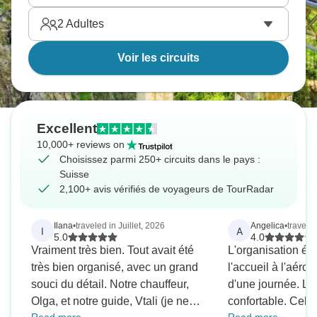
2
Adultes
Voir les circuits
Excellent
10,000+ reviews on
Choisissez parmi 250+ circuits dans le pays :
Suisse
2,100+ avis vérifiés de voyageurs de TourRadar
Ilana
•
traveled in Juillet, 2026
Angelica
•
travele
I
A
5.0
4.0
Vraiment très bien. Tout avait été
L'organisation éta
très bien organisé, avec un grand
l'accueil à l'aéro
souci du détail. Notre chauffeur,
d'une journée. L'h
Olga, et notre guide, Vtali (je ne
confortable. Cela d