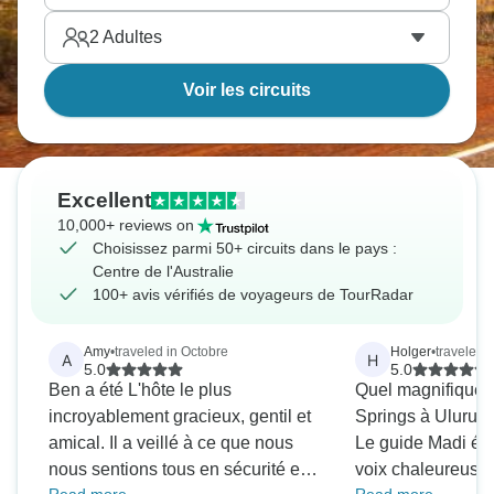
2
Adultes
Voir les circuits
Excellent
10,000+ reviews on
Choisissez parmi 50+ circuits dans le pays :
Centre de l'Australie
100+ avis vérifiés de voyageurs de TourRadar
Amy
•
traveled in Octobre
Holger
•
traveled i
A
H
5.0
5.0
Ben a été L'hôte le plus
Quel magnifique ci
incroyablement gracieux, gentil et
Springs à Uluru e
amical. Il a veillé à ce que nous
Le guide Madi éta
nous sentions tous en sécurité et il
voix chaleureuse e