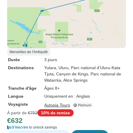
Merveilles de l'Antiquité
Durée
3 jours
Destinations
Yulara
, Uluru
, Parc national d'Uluru-Kata
Tjuta
, Canyon de Kings
, Parc national de
Watarrka
, Alice Springs
Tranche d'âge
Âges 8+
Langue
Uniquement en : Anglais
Voyagiste
Autopia Tours
À partir de
€702
10% de remise
€632
S'inscrire
to unlock savings