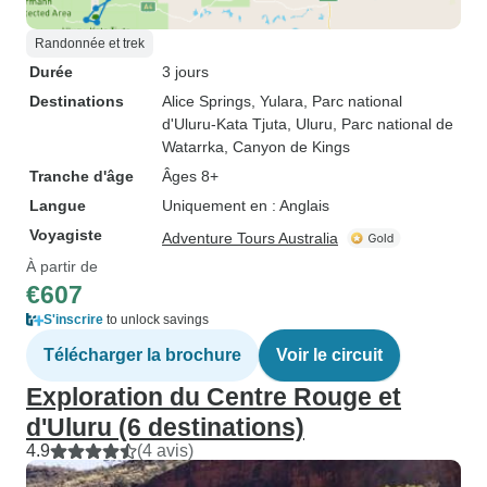
Randonnée et trek
Durée
3 jours
Destinations
Alice Springs
, Yulara
, Parc national
d'Uluru-Kata Tjuta
, Uluru
, Parc national de
Watarrka
, Canyon de Kings
Tranche d'âge
Âges 8+
Langue
Uniquement en : Anglais
Voyagiste
Adventure Tours Australia
À partir de
€607
S'inscrire
to unlock savings
Télécharger la brochure
Voir le circuit
Exploration du Centre Rouge et
d'Uluru (6 destinations)
4.9
(4 avis)