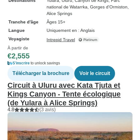
Destinations
Yulara
, Uluru
, Canyon de Kings
, Parc
national de Watarrka
, Gorges d'Ormiston
,
Alice Springs
Tranche d'âge
Âges 15+
Langue
Uniquement en : Anglais
Voyagiste
Intrepid Travel
À partir de
€2,555
S'inscrire
to unlock savings
Télécharger la brochure
Voir le circuit
Circuit à Uluru avec Kata Tjuta et
Kings Canyon - Tente écologique
(de Yulara à Alice Springs)
4.8
(3 avis)