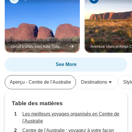
Circuit à Uluru avec Kata Tjuta,
Aventure Uluru et Kings 
Kings Canyon et les monts
MacDonnell (au départ d'Alice
Springs)
See More
Aperçu - Centre de l'Australie
Destinations
Sty
Table des matières
Les meilleurs voyages organisés en Centre de
l'Australie
Centre de l'Australie : voyagez à votre façon