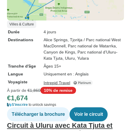
Villes & Culture
Durée
4 jours
Destinations
Alice Springs
, Tjoritja / Parc national West
MacDonnell
, Parc national de Watarrka
,
Canyon de Kings
, Parc national d'Uluru-
Kata Tjuta
, Uluru
, Yulara
Tranche d'âge
Âges 15+
Langue
Uniquement en : Anglais
Voyagiste
Intrepid Travel
À partir de
€1,860
10% de remise
€1,674
S'inscrire
to unlock savings
Télécharger la brochure
Voir le circuit
Circuit à Uluru avec Kata Tjuta et