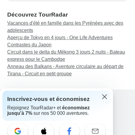
Découvrez TourRadar
Vacances d'été en famille dans les Pyrénées avec des
adolescents
Aperçu de Tokyo en 4 jours - One Life Adventures
Contrastes du Japon
Circuit dans le delta du Mékong 3 jours 2 nuits - Bateau
express pour le Cambodge
Anneau des Balkans - Aventure circulaire au départ de
Tirana - Circuit en petit groupe
Inscrivez-vous et économisez
Rejoignez TourRadar+ et
économisez
Assistance
jusqu'à 7%
sur nos 50 000 aventures.
Contactez-nous
France +33 7 56 79 68 87
E-mail: support@tourradar.com
Sélectionnez la langue