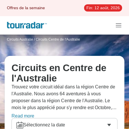
Offres de la semaine
Fin:
12 août, 2026
Circuits Australie
/
Circuits Centre de l'Australie
Circuits en Centre de
l'Australie
Trouvez votre circuit idéal dans la région Centre de
l'Australie. Nous avons 64 aventures à vous
proposer dans la région Centre de l'Australie. Le
mois le plus apprécié pour s'y rendre est Octobre,
c'est-à-dire le mois qui compte le plus grand
Read more
nombre de départs.
Sélectionnez la date