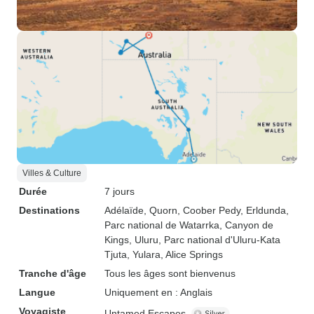
Villes & Culture
Durée
7 jours
Destinations
Adélaïde
, Quorn
, Coober Pedy
, Erldunda
,
Parc national de Watarrka
, Canyon de
Kings
, Uluru
, Parc national d'Uluru-Kata
Tjuta
, Yulara
, Alice Springs
Tranche d'âge
Tous les âges sont bienvenus
Langue
Uniquement en : Anglais
Voyagiste
Untamed Escapes