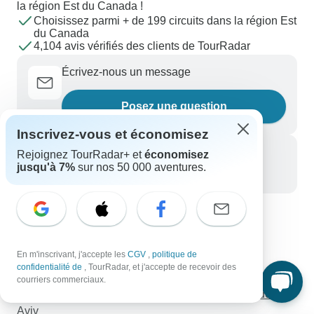
la région Est du Canada !
Choisissez parmi + de 199 circuits dans la région Est
du Canada
4,104 avis vérifiés des clients de TourRadar
Écrivez-nous un message
Posez une question
Inscrivez-vous et économisez
Appelez-nous
Rejoignez TourRadar+ et
économisez
jusqu'à 7%
sur nos 50 000 aventures.
+33 756 796 887
Découvrez TourRadar
Matera et les Pouilles - Circuit privé de 5 jours
En m'inscrivant, j'accepte les
CGV
,
politique de
Les îles occidentales et les Orcades - 9 jours
confidentialité de
, TourRadar, et j'accepte de recevoir des
Explorez le Ghana et la Côte d'Ivoire - 10 jours
courriers commerciaux.
Circuit de 3 jours à Petra et Wadi Rum au départ de Tel
Aviv