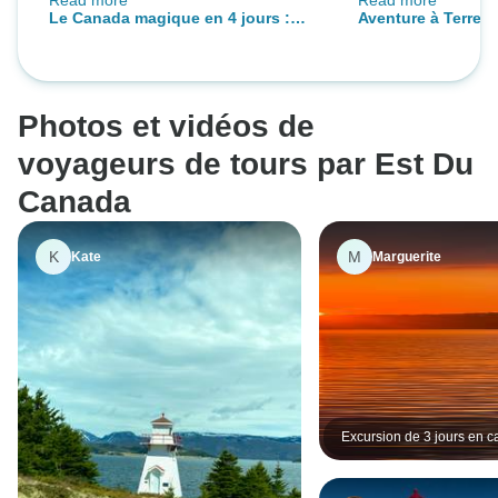
Read more
Read more
communication et n'ont jamais
Simon, était IN
Le Canada magique en 4 jours :
Aventure à Terre- N
perdu de temps. Cindy est un atout
Chutes d'eau, îles et charme
majeur.
d'antan
Photos et vidéos de
voyageurs de tours par Est Du
Canada
K
M
Kate
Marguerite
Excursion de 3 jours en 
le parc Algonquin