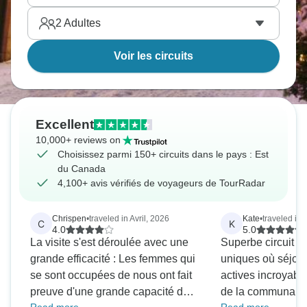
2
Adultes
Voir les circuits
Excellent
10,000+ reviews on
Choisissez parmi 150+ circuits dans le pays : Est
du Canada
4,100+ avis vérifiés de voyageurs de TourRadar
Chrispen
•
traveled in Avril, 2026
Kate
•
traveled in
C
K
4.0
5.0
La visite s'est déroulée avec une
Superbe circuit av
grande efficacité : Les femmes qui
uniques où séjour
se sont occupées de nous ont fait
actives incroyable
preuve d'une grande capacité de
de la communauté,