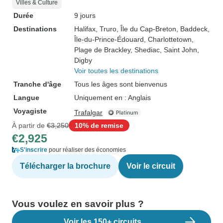
Villes & Culture
Durée
9 jours
Destinations
Halifax
, Truro
, Île du Cap-Breton
, Baddeck
,
Île-du-Prince-Édouard
, Charlottetown
,
Plage de Brackley
, Shediac
, Saint John
,
Digby
Voir toutes les destinations
Tranche d'âge
Tous les âges sont bienvenus
Langue
Uniquement en : Anglais
Voyagiste
Trafalgar
À partir de
€3,250
10% de remise
€2,925
S'inscrire
pour réaliser des économies
Télécharger la brochure
Voir le circuit
Vous voulez en savoir plus ?
Voir les 150+ circuits