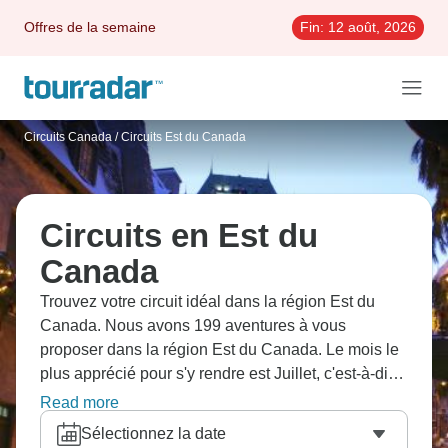
Offres de la semaine
Fin:
12 août, 2026
Circuits Canada
/
Circuits Est du Canada
Circuits en Est du
Canada
Trouvez votre circuit idéal dans la région Est du
Canada. Nous avons 199 aventures à vous
proposer dans la région Est du Canada. Le mois le
plus apprécié pour s'y rendre est Juillet, c'est-à-dire
le mois qui compte le plus grand nombre de
Read more
départs.
Sélectionnez la date