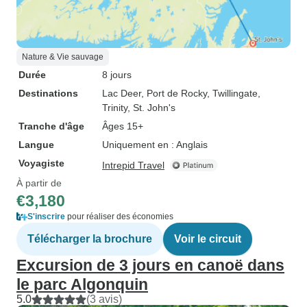
Nature & Vie sauvage
Durée
8 jours
Destinations
Lac Deer
, Port de Rocky
, Twillingate
,
Trinity
, St. John's
Tranche d'âge
Âges 15+
Langue
Uniquement en : Anglais
Voyagiste
Intrepid Travel
À partir de
€3,180
S'inscrire
pour réaliser des économies
Télécharger la brochure
Voir le circuit
Excursion de 3 jours en canoë dans
le parc Algonquin
5.0
(3 avis)