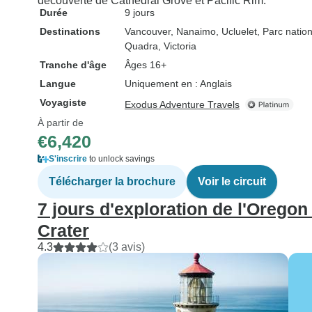
découverte de Cathedral Grove et Pacific Rim.
Durée
9 jours
Destinations
Vancouver
, Nanaimo
, Ucluelet
, Parc natio
Quadra
, Victoria
Tranche d'âge
Âges 16+
Langue
Uniquement en : Anglais
Voyagiste
Exodus Adventure Travels
À partir de
€6,420
S'inscrire
to unlock savings
Télécharger la brochure
Voir le circuit
7 jours d'exploration de l'Oregon 
Crater
4.3
(3 avis)