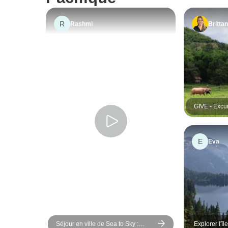
R
Rashmi
Britta
GIVE - Excu
de tourisme
nord-ouest 
E
Eva
Séjour en ville de Sea to Sky :
Explorer l'î