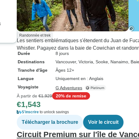
a
Randonnée et trek
Les sentiers emblématiques s'étendent du Juan de Fuca 
Whistler. Pagayez dans la baie de Cowichan et randonne
Durée
8 jours
Destinations
Vancouver
, Victoria
, Sooke
, Nanaimo
, Bai
Tranche d'âge
Âges 12+
Langue
Uniquement en : Anglais
Voyagiste
G Adventures
À partir de
€1,929
20% de remise
€1,543
S'inscrire
to unlock savings
Télécharger la brochure
Voir le circuit
Circuit Premium sur l'île de Van