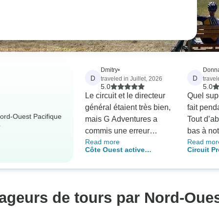
Dmitry
•
Donn
D
D
traveled in Juillet, 2026
travel
5.0
5.0
Le circuit et le directeur
Quel sup
général étaient très bien,
fait pend
Nord-Ouest Pacifique
mais G Adventures a
Tout d’a
r
commis une erreur
bas à no
Read more
Read mor
concernant le point de
Kirkham,
Côte Ouest active
Circuit Pr
départ sur le bon
organise
Canada Découverte
de Vanco
d'échange, ce qui m'a
enrichir 
causé beaucoup de
connaiss
stress (ainsi qu'à
anecdote
ageurs de tours par Nord-Oue
l'ensemble du groupe).
J’ai appr
de nos h