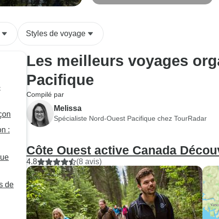
Vancouver
Styles de voyage
Les meilleurs voyages org
Pacifique
-
Compilé par
Melissa
açon
Spécialiste Nord-Ouest Pacifique chez TourRadar
n :
Côte Ouest active Canada Décou
que
4.8
(8 avis)
es de