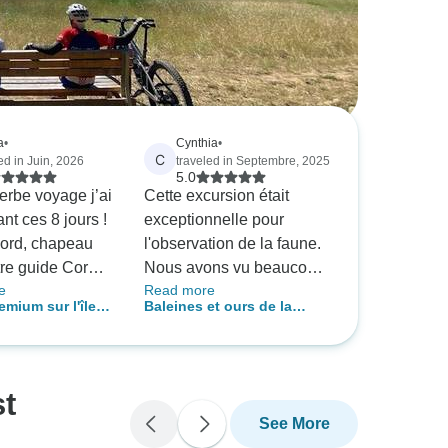
a
•
Cynthia
•
C
ed in Juin, 2026
traveled in Septembre, 2025
5.0
erbe voyage j’ai
Cette excursion était
ant ces 8 jours !
exceptionnelle pour
bord, chapeau
l'observation de la faune.
tre guide Corey
Nous avons vu beaucoup
e
Read more
 qui a su nous
de baleines et d'ours,
emium sur l'île
Baleines et ours de la
r et nous
ainsi que d'autres
uver
Colombie- Britannique
de ses
animaux sauvages. Nous
ances et de ses
étions 10 personnes dans
s. Merci Corey !
le groupe, une taille
st
écié la plupart
parfaite, et ils ont tous
See More
ébergements,
rendu l'excursion encore