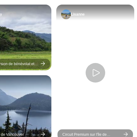
même si l
m’a un p
ny
Lisanne
que les a
trouvé q
une belle
intéressa
tout en b
suffisam
libre. J’ai
rsion de bénévolat et
particuli
 responsable dans le
du Pacifique
apprécié 
passer de
au même 
que de c
tous les 
le de Vancouver
Circuit Premium sur l'île de