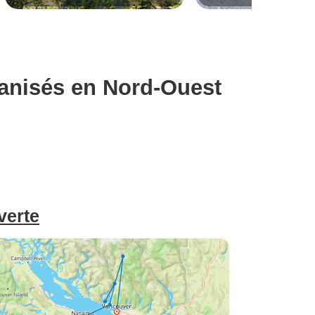
des baleines, restauration
Britannique 11 jours
l'observation de la faune
écologique et Trek dans les
et de la flore.
Cascade Mountains de Washington
anisés en Nord-Ouest
verte