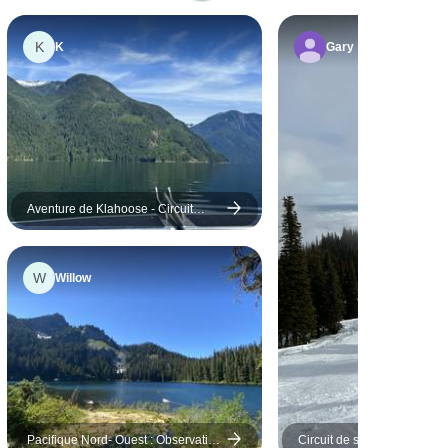
’un d’entre eux
plus agréable. Maddie
eu moins plu
était notre guide et bien
K
K
Gary
utres. J’ai
qu'elle n'ait que 23 ans,
ue nous avions
elle a dirigé l'excursion
 variété de sites
comme un guide
nts à découvrir,
expérimenté. Au début du
énéficiant de
voyage, l'un des couples
ment de temps
ne figurait pas sur la liste
des réservations et
Aventure de Klahoose - Circuit
èrement
Maddie a contacté le
culturel et animalier estival en
Colombie Britannique - 3 nuits / 4
le fait de
bureau d'affaires pour
jours
ux à trois nuits
résoudre le problème. La
W
Willow
endroit plutôt
tranche d'âge du groupe
hanger de lieu
était assez large, mais
jours.
Maddie a su s'adapter aux
besoins de chacun. Je
recommanderais ce
voyage à toute personne
Pacifique Nord- Ouest : Observation
Circuit de ski en Colombie-
intéressée par