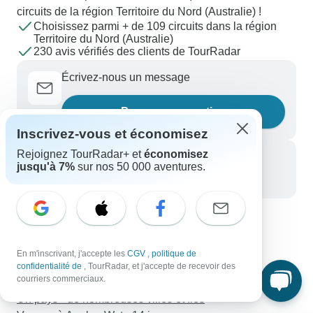
circuits de la région Territoire du Nord (Australie) !
Choisissez parmi + de 109 circuits dans la région
Territoire du Nord (Australie)
230 avis vérifiés des clients de TourRadar
Écrivez-nous un message
Posez une question
Inscrivez-vous et économisez
Rejoignez TourRadar+ et
économisez
Appelez-nous
jusqu'à 7%
sur nos 50 000 aventures.
+33 756 796 887
Découvrez TourRadar
La fin du monde + El Chalten w/Bus (10 jours)
En m'inscrivant, j'accepte les
CGV
,
politique de
Le bonheur espagnol
confidentialité de
, TourRadar, et j'accepte de recevoir des
courriers commerciaux.
3 jours - Le meilleur de Bali avec arrivée organisée
Un pays - de nombreuses villes et îles