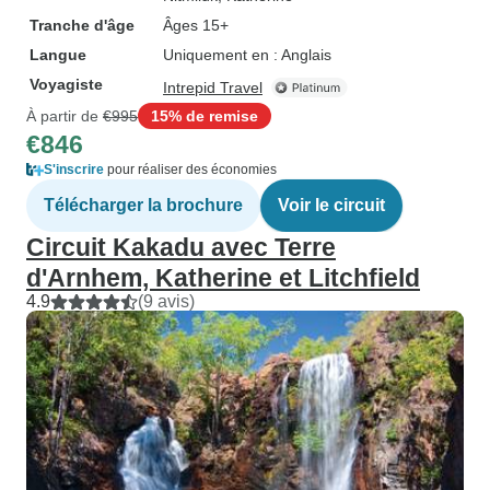
Tranche d'âge
Âges 15+
Langue
Uniquement en : Anglais
Voyagiste
Intrepid Travel
À partir de
€995
15% de remise
€846
S'inscrire
pour réaliser des économies
Télécharger la brochure
Voir le circuit
Circuit Kakadu avec Terre
d'Arnhem, Katherine et Litchfield
4.9
(9 avis)