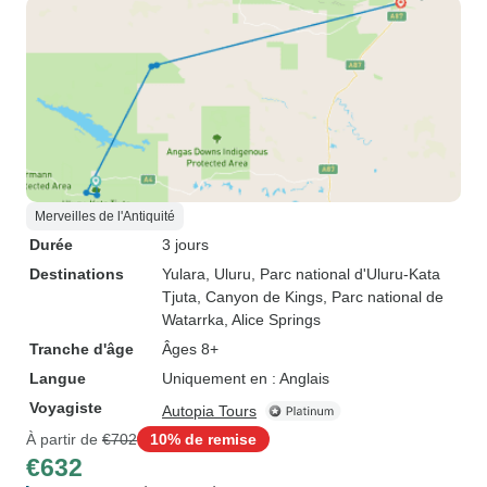
Merveilles de l'Antiquité
Durée
3 jours
Destinations
Yulara
, Uluru
, Parc national d'Uluru-Kata
Tjuta
, Canyon de Kings
, Parc national de
Watarrka
, Alice Springs
Tranche d'âge
Âges 8+
Langue
Uniquement en : Anglais
Voyagiste
Autopia Tours
À partir de
€702
10% de remise
€632