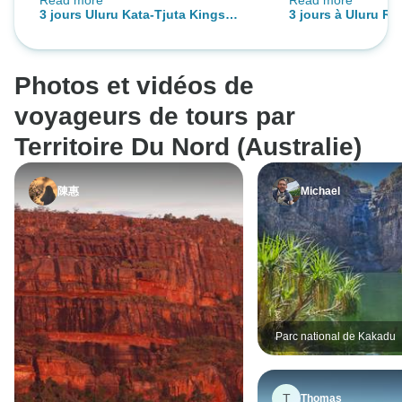
Read more
Read more
quotidien soit plus clair à l'avance.
vous mentirai pas
3 jours Uluru Kata-Tjuta Kings
3 jours à Uluru Re
J'aurais également apprécié une
tout le monde, mai
Canyon (Camping) - Depuis Alice
Canyon (Camping)
interaction avec la population
d'aventure est en
Springs
Rock
locale, peut-être au centre culturel,
quelque part en vo
Photos et vidéos de
pour mieux comprendre une partie
suivre. Notre gui
de la culture aborigène.
dépassé toutes mes
voyageurs de tours par
connaissait tout,
Territoire Du Nord (Australie)
les endroits et le
rencontrés ; il no
陳惠
Michael
nombreuses histoi
croyances locales.
raconté beaucoup 
légendes, de folkl
croyances... Je s
lui, ce n'aurait ét
visité de plus. I
Parc national de Kakadu
VOYAGE QUEL
D'INOUBLIABLE
MERCI ADAM. Na
T
Thomas