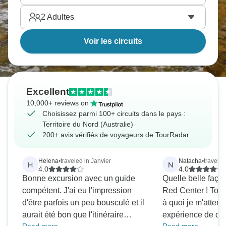
2
Adultes
Voir les circuits
Excellent
10,000+ reviews on
Choisissez parmi 100+ circuits dans le pays :
Territoire du Nord (Australie)
200+ avis vérifiés de voyageurs de TourRadar
Helena
•
traveled in Janvier
Natacha
•
travele
H
N
4.0
4.0
Bonne excursion avec un guide
Quelle belle façon
compétent. J'ai eu l'impression
Red Center ! Tout
d'être parfois un peu bousculé et il
à quoi je m'attend
aurait été bon que l'itinéraire
expérience de cam