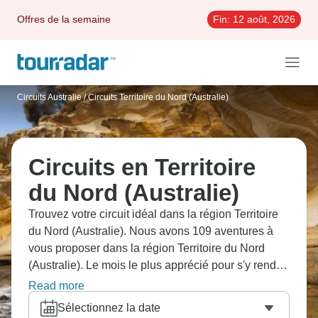
Offres de la semaine
Fin:
12 août, 2026
Circuits Australie
/
Circuits Territoire du Nord (Australie)
Circuits en Territoire
du Nord (Australie)
Trouvez votre circuit idéal dans la région Territoire
du Nord (Australie). Nous avons 109 aventures à
vous proposer dans la région Territoire du Nord
(Australie). Le mois le plus apprécié pour s'y rendre
est Septembre, c'est-à-dire le mois qui compte le
Read more
plus grand nombre de départs.
Sélectionnez la date