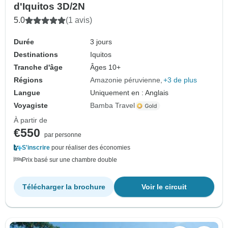
d'Iquitos 3D/2N
5.0
(1 avis)
Durée
3 jours
Destinations
Iquitos
Tranche d'âge
Âges 10+
Régions
Amazonie péruvienne
+3 de plus
Langue
Uniquement en : Anglais
Voyagiste
Bamba Travel
À partir de
€550
par personne
S'inscrire
pour réaliser des économies
Prix basé sur une chambre double
Télécharger la brochure
Voir le circuit