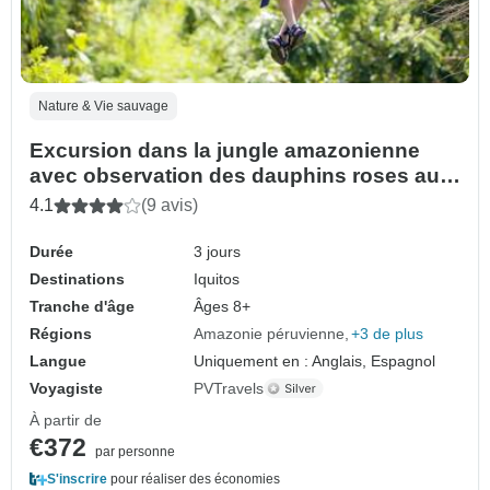
Nature & Vie sauvage
Excursion dans la jungle amazonienne
avec observation des dauphins roses au
départ d'Iquitos - 3 jours
4.1
(9 avis)
Durée
3 jours
Destinations
Iquitos
Tranche d'âge
Âges 8+
Régions
Amazonie péruvienne
+3 de plus
Langue
Uniquement en : Anglais, Espagnol
Voyagiste
PVTravels
À partir de
€372
par personne
S'inscrire
pour réaliser des économies