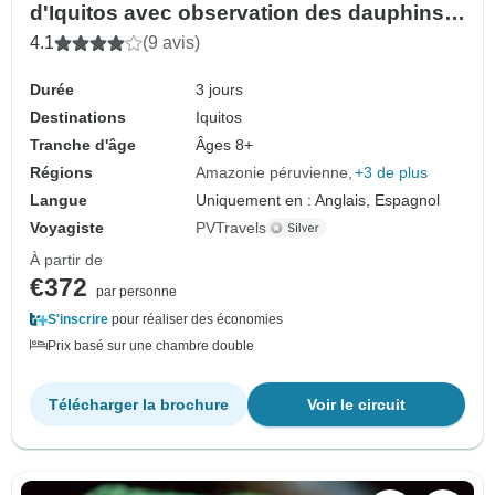
d'Iquitos avec observation des dauphins
roses - 3 jours
4.1
(9 avis)
Durée
3 jours
Destinations
Iquitos
Tranche d'âge
Âges 8+
Régions
Amazonie péruvienne
+3 de plus
Langue
Uniquement en : Anglais, Espagnol
Voyagiste
PVTravels
À partir de
€372
par personne
S'inscrire
pour réaliser des économies
Prix basé sur une chambre double
Télécharger la brochure
Voir le circuit