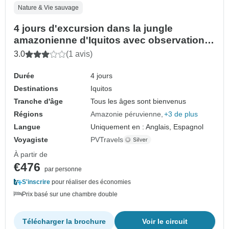
Nature & Vie sauvage
4 jours d'excursion dans la jungle
amazonienne d'Iquitos avec observation
des dauphins roses
3.0
(1 avis)
Durée
4 jours
Destinations
Iquitos
Tranche d'âge
Tous les âges sont bienvenus
Régions
Amazonie péruvienne
+3 de plus
Langue
Uniquement en : Anglais, Espagnol
Voyagiste
PVTravels
À partir de
€476
par personne
S'inscrire
pour réaliser des économies
Prix basé sur une chambre double
Télécharger la brochure
Voir le circuit