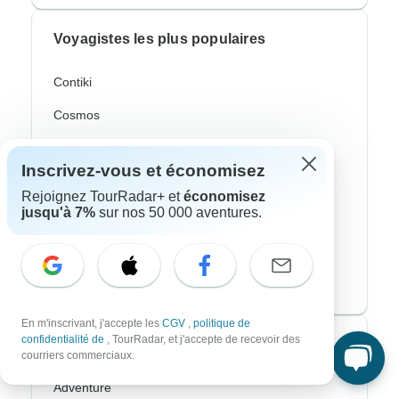
Voyagistes les plus populaires
Contiki
Cosmos
G Adventures
Inscrivez-vous et économisez
Intrepid
Rejoignez TourRadar+ et
économisez
jusqu'à 7%
sur nos 50 000 aventures.
Topdeck
Trafalgar
CroisiEurope River Cruises
En m'inscrivant, j'accepte les
CGV
,
politique de
confidentialité de
, TourRadar, et j'accepte de recevoir des
Styles de voyage les plus populaires
courriers commerciaux.
Adventure