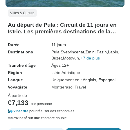
Villes & Culture
Au départ de Pula : Circuit de 11 jours en
Istrie. Les premières destinations de la
côte adriatique ! Rovinj, Porec, Motovun,
Groznjan et plus encore ! Sites de
Durée
11 jours
l'UNESCO et anciennes villes fortifiées. La
Destinations
Pula,
Svetvincenat,
Zminj,
Pazin,
Labin,
nature, l'histoire et l'architecture vénitie…
Buzet,
Motovun,
+7 de plus
Tranche d'âge
Âges 12+
Région
Istrie
Adriatique
Langue
Uniquement en : Anglais, Espagnol
Voyagiste
Monterrasol Travel
À partir de
€7,133
par personne
S'inscrire
pour réaliser des économies
Prix basé sur une chambre double