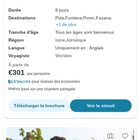
Durée
8 jours
Destinations
Pula,
Funtana,
Porec,
Fazana,
+1 de plus
Tranche d'âge
Tous les âges sont bienvenus
Région
Istrie
Adriatique
Langue
Uniquement en : Anglais
Voyagiste
Worldee
À partir de
€301
par personne
S'inscrire
pour réaliser des économies
Prix basé sur une chambre partagée
Télécharger la brochure
Voir le circuit