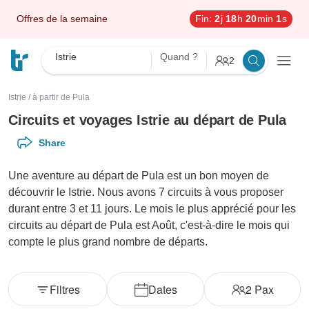
Offres de la semaine
Fin:
2
j
18
h
19
min
60
s
Istrie
Quand ?
2
Istrie
/
à partir de Pula
Circuits et voyages Istrie au départ de Pula
Share
Une aventure au départ de Pula est un bon moyen de
découvrir le Istrie. Nous avons 7 circuits à vous proposer
durant entre 3 et 11 jours. Le mois le plus apprécié pour les
circuits au départ de Pula est Août, c'est-à-dire le mois qui
compte le plus grand nombre de départs.
Filtres
Dates
2
Pax