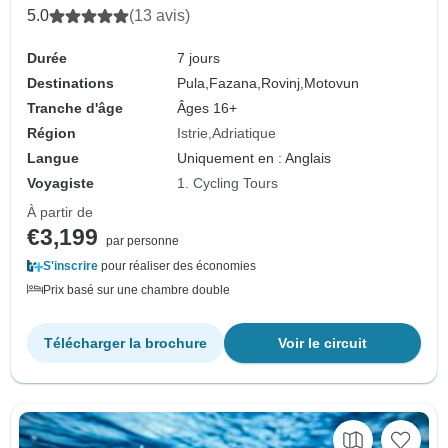
péninsule gourmande de Croatie
5.0
(13 avis)
Durée
7 jours
Destinations
Pula,
Fazana,
Rovinj,
Motovun
Tranche d'âge
Âges 16+
Région
Istrie
Adriatique
Langue
Uniquement en : Anglais
Voyagiste
1. Cycling Tours
À partir de
€3,199
par personne
S'inscrire
pour réaliser des économies
Prix basé sur une chambre double
Télécharger la brochure
Voir le circuit