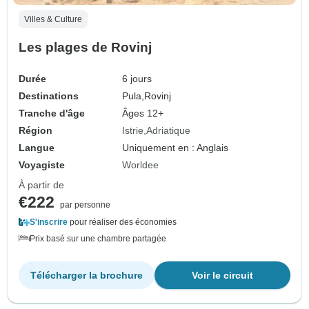
Villes & Culture
Les plages de Rovinj
Durée
6 jours
Destinations
Pula,
Rovinj
Tranche d'âge
Âges 12+
Région
Istrie
Adriatique
Langue
Uniquement en : Anglais
Voyagiste
Worldee
À partir de
€222
par personne
S'inscrire
pour réaliser des économies
Prix basé sur une chambre partagée
Télécharger la brochure
Voir le circuit