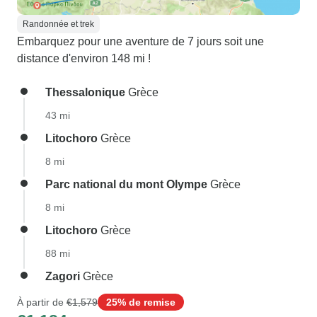
Randonnée et trek
Embarquez pour une aventure de 7 jours soit une
distance d'environ 148 mi !
Thessalonique
Grèce
43 mi
Litochoro
Grèce
8 mi
Parc national du mont Olympe
Grèce
8 mi
Litochoro
Grèce
88 mi
Zagori
Grèce
À partir de
€1,579
25% de remise