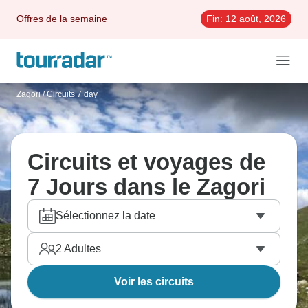
Offres de la semaine
Fin:
12 août, 2026
Zagori
/
Circuits 7 day
Circuits et voyages de
7 Jours dans le Zagori
Sélectionnez la date
2
Adultes
Voir les circuits