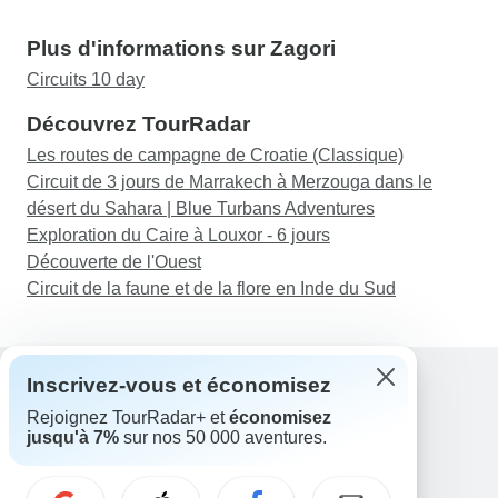
Plus d'informations sur Zagori
Circuits 10 day
Découvrez TourRadar
Les routes de campagne de Croatie (Classique)
Circuit de 3 jours de Marrakech à Merzouga dans le
désert du Sahara | Blue Turbans Adventures
Exploration du Caire à Louxor - 6 jours
Découverte de l'Ouest
Circuit de la faune et de la flore en Inde du Sud
Inscrivez-vous et économisez
Rejoignez TourRadar+ et
économisez
Assistance
jusqu'à 7%
sur nos 50 000 aventures.
Contactez-nous
France +33 7 56 79 68 87
E-mail: support@tourradar.com