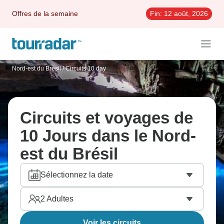
Offres de la semaine
Fin:
12 août, 2026
Nord-est du Brésil
/
Circuits 10 day
Circuits et voyages de
10 Jours dans le Nord-
est du Brésil
Sélectionnez la date
2
Adultes
Voir les circuits