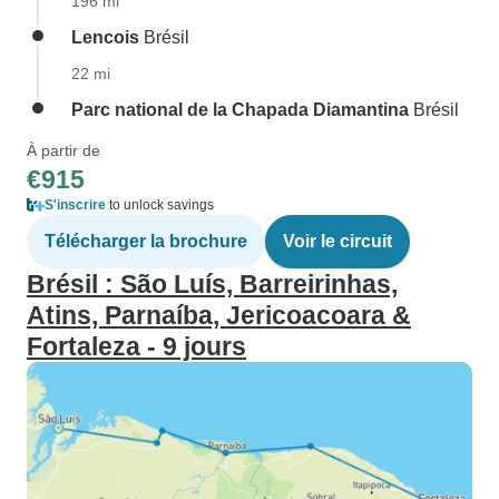
196 mi
Lencois
Brésil
22 mi
Parc national de la Chapada Diamantina
Brésil
À partir de
€915
S'inscrire
to unlock savings
Télécharger la brochure
Voir le circuit
Brésil : São Luís, Barreirinhas,
Atins, Parnaíba, Jericoacoara &
Fortaleza - 9 jours