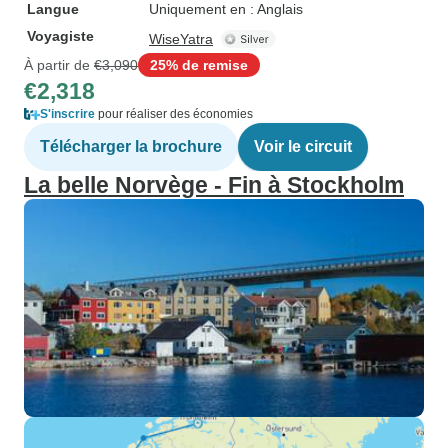
Langue
Uniquement en : Anglais
Voyagiste
WiseYatra
À partir de
€3,090
25% de remise
€2,318
S'inscrire
pour réaliser des économies
Télécharger la brochure
Voir le circuit
La belle Norvège - Fin à Stockholm