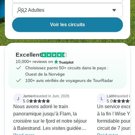
2
Adultes
Voir les circuits
Excellent
10,000+ reviews on
Choisissez parmi 50+ circuits dans le pays :
Ouest de la Norvège
100+ avis vérifiés de voyageurs de TourRadar
Jamie
•
traveled in Juin, 2026
Lalit
•
traveled in 
J
L
5.0
5.0
Nous avons adoré le train
Un service except
panoramique jusqu’à Flam, la
à la fin ! Wise Yatra a fait un travail
croisière sur le fjord et notre séjour
formidable pour o
à Balestrand. Les visites guidées
circuit de 7 jours