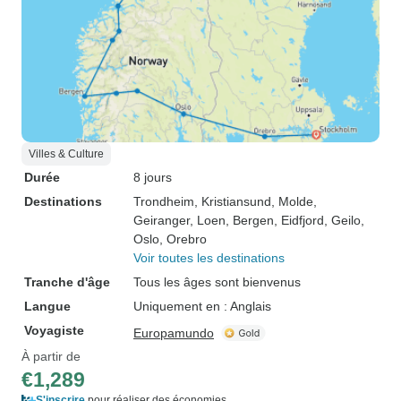
Villes & Culture
Durée
8 jours
Destinations
Trondheim
, Kristiansund
, Molde
,
Geiranger
, Loen
, Bergen
, Eidfjord
, Geilo
,
Oslo
, Orebro
Voir toutes les destinations
Tranche d'âge
Tous les âges sont bienvenus
Langue
Uniquement en : Anglais
Voyagiste
Europamundo
À partir de
€1,289
S'inscrire
pour réaliser des économies