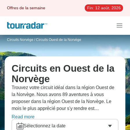
Offres de la semaine
Fin:
12 août, 2026
Circuits Norvège
/
Circuits Ouest de la Norvège
Circuits en Ouest de la
Norvège
Trouvez votre circuit idéal dans la région Ouest de
la Norvège. Nous avons 89 aventures à vous
proposer dans la région Ouest de la Norvège. Le
mois le plus apprécié pour s'y rendre est
Septembre, c'est-à-dire le mois qui compte le plus
Read more
grand nombre de départs.
Sélectionnez la date