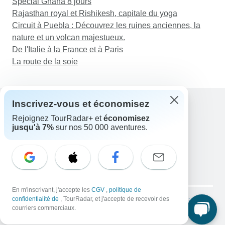
Spécial Ghana 8 jours
Rajasthan royal et Rishikesh, capitale du yoga
Circuit à Puebla : Découvrez les ruines anciennes, la
nature et un volcan majestueux.
De l'Italie à la France et à Paris
La route de la soie
Inscrivez-vous et économisez
Rejoignez TourRadar+ et
économisez
Assistance
jusqu'à 7%
sur nos 50 000 aventures.
Contactez-nous
France +33 7 56 79 68 87
E-mail: support@tourradar.com
Sélectionnez la langue
EN
DE
ES
FR
NL
En m'inscrivant, j'accepte les
CGV
,
politique de
Copyright © TourRadar. Tous droits réservés.
confidentialité de
, TourRadar, et j'accepte de recevoir des
Mentions légales
Politique de confidentialité
Cookies
courriers commerciaux.
Conditions générales d'utilisation