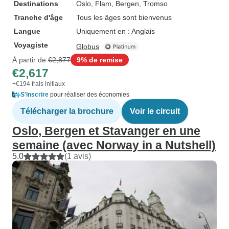
Destinations
Oslo
, Flam
, Bergen
, Tromso
Tranche d'âge
Tous les âges sont bienvenus
Langue
Uniquement en : Anglais
Voyagiste
Globus
À partir de
€2,877
9% de remise
€2,617
+€194 frais initiaux
S'inscrire
pour réaliser des économies
Télécharger la brochure
Voir le circuit
Oslo, Bergen et Stavanger en une
semaine (avec Norway in a Nutshell)
5.0
(1 avis)