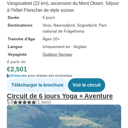
Vangsvatnet (22 km), ascension du Mont Oksen. Séjour
à l'hôtel Fleischer de style suisse.
Durée
5 jours
Destinations
Voss
, Naeroyfjord
, Sognefjord
, Parc
national de Folgefonna
Tranche d'âge
Âges 10+
Langue
Uniquement en : Anglais
Voyagiste
Outdoor Norway
À partir de
€2,501
S'inscrire
pour réaliser des économies
Télécharger la brochure
Voir le circuit
Circuit de 6 jours Yoga + Aventure
5.0
(1 avis)