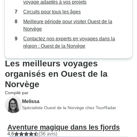
voyage adaptés à vos projets
distingué Wise Yat
service client hor
Circuits pour tous les âges
leur disponibilité 
Meilleure période pour visiter Ouest de la
nous savions qu’il
Norvège
simple message p
Contactez nos experts en voyages dans la
l’aide. Ils ont rég
région : Ouest de la Norvège
nos nouvelles tou
voyage pour s’ass
Les meilleurs voyages
passait bien et q
respections notr
organisés en Ouest de la
Leur attention pro
Norvège
communication cla
du détail ont ren
Compilé par
en Scandinavie i
Melissa
ne saurions trop
Spécialiste Ouest de la Norvège chez TourRadar
Wise Yatra !
Aventure magique dans les fjords
4.6
(36 avis)