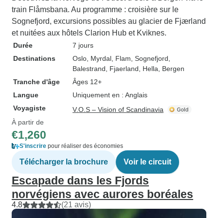
train Flåmsbana. Au programme : croisière sur le
Sognefjord, excursions possibles au glacier de Fjærland
et nuitées aux hôtels Clarion Hub et Kviknes.
Durée
7 jours
Destinations
Oslo
, Myrdal
, Flam
, Sognefjord
,
Balestrand
, Fjaerland
, Hella
, Bergen
Tranche d'âge
Âges 12+
Langue
Uniquement en : Anglais
Voyagiste
V.O.S – Vision of Scandinavia
À partir de
€1,260
S'inscrire
pour réaliser des économies
Télécharger la brochure
Voir le circuit
Escapade dans les Fjords
norvégiens avec aurores boréales
4.8
(21 avis)