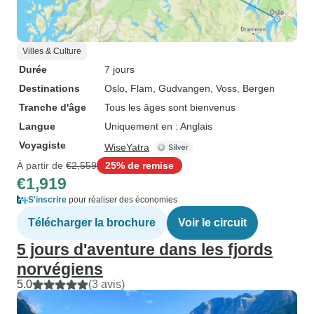
Villes & Culture
Durée
7 jours
Destinations
Oslo
, Flam
, Gudvangen
, Voss
, Bergen
Tranche d'âge
Tous les âges sont bienvenus
Langue
Uniquement en : Anglais
Voyagiste
WiseYatra
À partir de
€2,559
25% de remise
€1,919
S'inscrire
pour réaliser des économies
Télécharger la brochure
Voir le circuit
5 jours d'aventure dans les fjords
norvégiens
5.0
(3 avis)