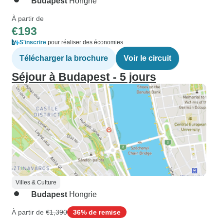
Budapest
Hongrie
À partir de
€193
S'inscrire
pour réaliser des économies
Télécharger la brochure
Voir le circuit
Séjour à Budapest - 5 jours
Villes & Culture
Budapest
Hongrie
À partir de
€1,390
36% de remise