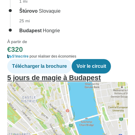
1 mi
Štúrovo
Slovaquie
25 mi
Budapest
Hongrie
À partir de
€320
S'inscrire
pour réaliser des économies
Télécharger la brochure
Voir le circuit
5 jours de magie à Budapest