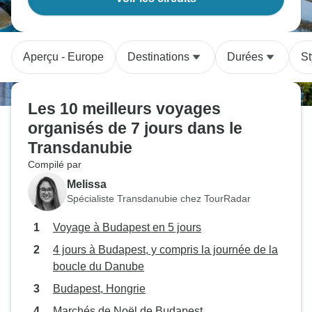
Aperçu - Europe
Destinations
Durées
St
Les 10 meilleurs voyages
organisés de 7 jours dans le
Transdanubie
Compilé par
Melissa
Spécialiste Transdanubie chez TourRadar
Voyage à Budapest en 5 jours
4 jours à Budapest, y compris la journée de la
boucle du Danube
Budapest, Hongrie
Marchés de Noël de Budapest