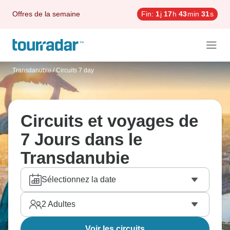
Offres de la semaine
Fin:
1
j
17
h
43
min
30
s
Transdanubie
/
Circuits 7 day
Circuits et voyages de
7 Jours dans le
Transdanubie
Sélectionnez la date
2
Adultes
Voir les circuits