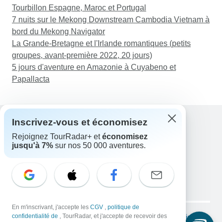
Tourbillon Espagne, Maroc et Portugal
7 nuits sur le Mekong Downstream Cambodia Vietnam à
bord du Mekong Navigator
La Grande-Bretagne et l'Irlande romantiques (petits
groupes, avant-première 2022, 20 jours)
5 jours d'aventure en Amazonie à Cuyabeno et
Papallacta
Inscrivez-vous et économisez
Rejoignez TourRadar+ et
économisez
Assistance
jusqu'à 7%
sur nos 50 000 aventures.
Contactez-nous
France +33 7 56 79 68 87
E-mail: support@tourradar.com
Sélectionnez la langue
EN
DE
ES
FR
NL
Copyright © TourRadar. Tous droits réservés.
En m'inscrivant, j'accepte les
CGV
,
politique de
Mentions légales
confidentialité de
, TourRadar, et j'accepte de recevoir des
Politique de confidentialité
Cookies