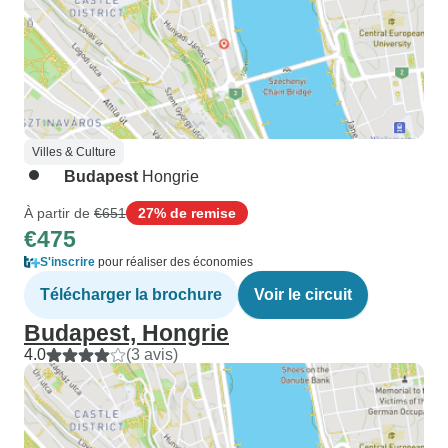
Villes & Culture
Budapest
Hongrie
À partir de
€651
27% de remise
€475
S'inscrire
pour réaliser des économies
Télécharger la brochure
Voir le circuit
Budapest, Hongrie
4.0
(3 avis)