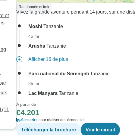
Randonnée et trek
Vivez la grande aventure pendant 14 jours, sur une dist
ro et
urs
Moshi
Tanzanie
45 mi
Arusha
Tanzanie
ing
Afficher 16 de plus
Parc national du Serengeti
Tanzanie
bar
85 mi
ours
Lac Manyara
Tanzanie
À partir de
11
€4,201
S'inscrire
pour réaliser des économies
Télécharger la brochure
Voir le circuit