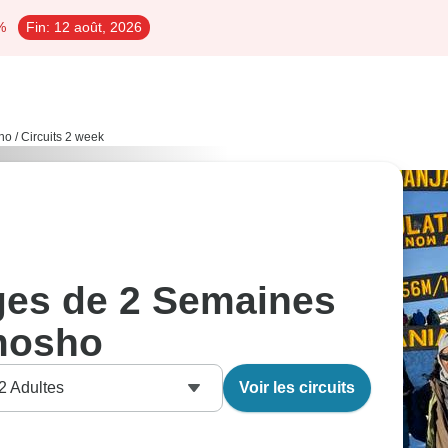
%
Fin:
12 août, 2026
ho
/
Circuits 2 week
ages de 2 Semaines
mosho
2
Adultes
Voir les circuits