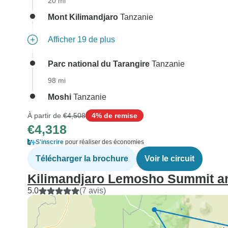
20 mi
Mont Kilimandjaro
Tanzanie
Afficher 19 de plus
Parc national du Tarangire
Tanzanie
98 mi
Moshi
Tanzanie
À partir de
€4,508
4% de remise
€4,318
S'inscrire
pour réaliser des économies
Télécharger la brochure
Voir le circuit
Kilimandjaro Lemosho Summit a
5.0
(7 avis)