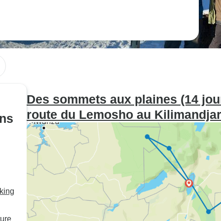
Des sommets aux plaines (14 jours
route du Lemosho au Kilimandja
ans
king
ture