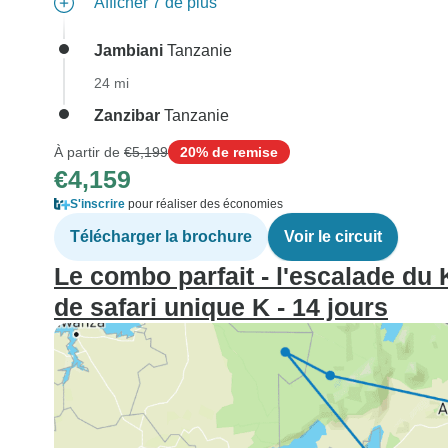
Afficher 7 de plus
Jambiani
Tanzanie
24 mi
Zanzibar
Tanzanie
À partir de
€5,199
20% de remise
€4,159
S'inscrire
pour réaliser des économies
Télécharger la brochure
Voir le circuit
Le combo parfait - l'escalade du 
de safari unique K - 14 jours