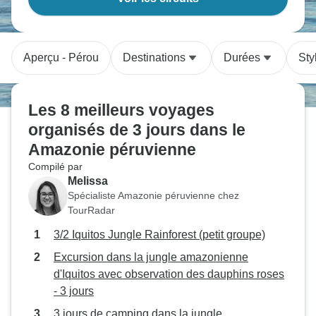
Aperçu - Pérou
Destinations
Durées
Sty
Les 8 meilleurs voyages
organisés de 3 jours dans le
Amazonie péruvienne
Compilé par
Melissa
Spécialiste Amazonie péruvienne chez
TourRadar
3/2 Iquitos Jungle Rainforest (petit groupe)
Excursion dans la jungle amazonienne
d'Iquitos avec observation des dauphins roses
- 3 jours
3 jours de camping dans la jungle