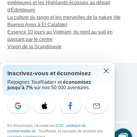
extérieures et les Highlands écossais au départ
d'Édimbourg
La culture du tango et les merveilles de la nature (de
Buenos Aires à El Calafate)
Essence 10 jours au Vietnam, du nord au sud en
passant par le centre
Vision de la Scandinavie
Inscrivez-vous et économisez
Rejoignez TourRadar+ et
économisez
Assistance
jusqu'à 7%
sur nos 50 000 aventures.
Contactez-nous
France +33 7 56 79 68 87
E-mail: support@tourradar.com
Sélectionnez la langue
EN
DE
ES
FR
NL
Copyright © TourRadar. Tous droits réservés.
En m'inscrivant, j'accepte les
CGV
,
politique de
Mentions légales
confidentialité de
, TourRadar, et j'accepte de recevoir des
Politique de confidentialité
Cookies
courriers commerciaux.