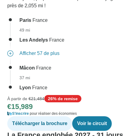
près de 2,055 mi !
Paris
France
49 mi
Les Andelys
France
Afficher 57 de plus
Mâcon
France
37 mi
Lyon
France
À partir de
€21,484
26% de remise
€15,989
S'inscrire
pour réaliser des économies
Télécharger la brochure
Voir le circuit
La France englobée 2027 - 31 jours