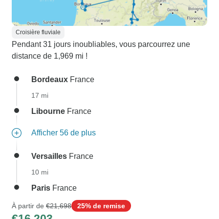
Croisière fluviale
Pendant 31 jours inoubliables, vous parcourrez une
distance de 1,969 mi !
Bordeaux
France
17 mi
Libourne
France
Afficher 56 de plus
Versailles
France
10 mi
Paris
France
À partir de
€21,698
25% de remise
€16,203