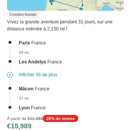
Croisière fluviale
Vivez la grande aventure pendant 31 jours, sur une
distance estimée à 2,150 mi !
Paris
France
49 mi
Les Andelys
France
Afficher 56 de plus
Mâcon
France
37 mi
Lyon
France
À partir de
€21,484
26% de remise
€15,989