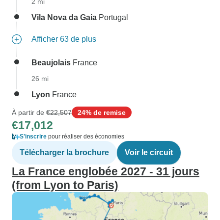
2 mi
Vila Nova da Gaia
Portugal
Afficher 63 de plus
Beaujolais
France
26 mi
Lyon
France
À partir de
€22,507
24% de remise
€17,012
S'inscrire
pour réaliser des économies
Télécharger la brochure
Voir le circuit
La France englobée 2027 - 31 jours
(from Lyon to Paris)