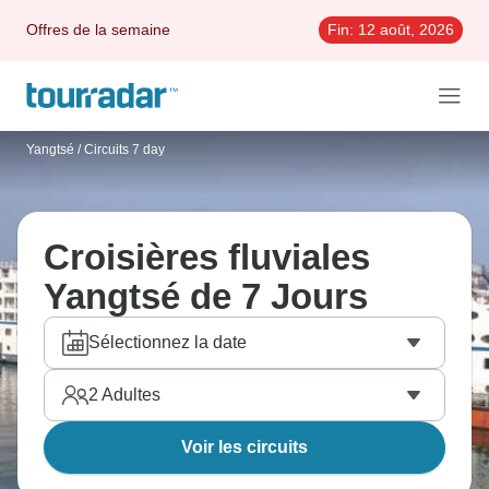
Offres de la semaine
Fin:
12 août, 2026
Yangtsé
/
Circuits 7 day
Croisières fluviales
Yangtsé de 7 Jours
Sélectionnez la date
2
Adultes
Voir les circuits