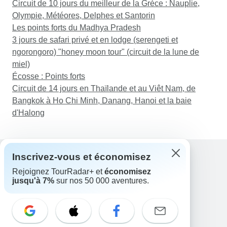
Circuit de 10 jours du meilleur de la Grèce : Nauplie,
Olympie, Météores, Delphes et Santorin
Les points forts du Madhya Pradesh
3 jours de safari privé et en lodge (serengeti et
ngorongoro) "honey moon tour" (circuit de la lune de
miel)
Écosse : Points forts
Circuit de 14 jours en Thaïlande et au Viêt Nam, de
Bangkok à Ho Chi Minh, Danang, Hanoi et la baie
d'Halong
Inscrivez-vous et économisez
Rejoignez TourRadar+ et
économisez
Assistance
jusqu'à 7%
sur nos 50 000 aventures.
Contactez-nous
France +33 7 56 79 68 87
E-mail: support@tourradar.com
Sélectionnez la langue