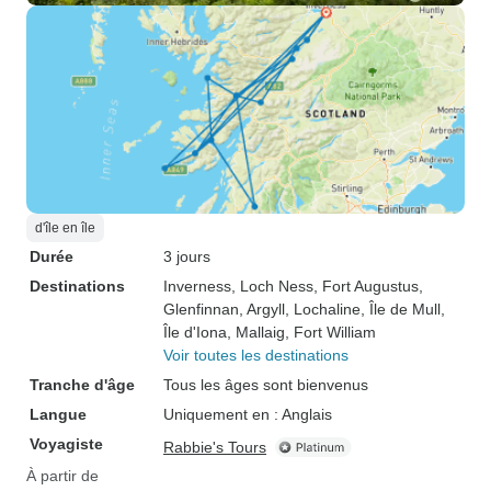
d'île en île
Durée
3 jours
Destinations
Inverness
, Loch Ness
, Fort Augustus
,
Glenfinnan
, Argyll
, Lochaline
, Île de Mull
,
Île d'Iona
, Mallaig
, Fort William
Voir toutes les destinations
Tranche d'âge
Tous les âges sont bienvenus
Langue
Uniquement en : Anglais
Voyagiste
Rabbie's Tours
À partir de