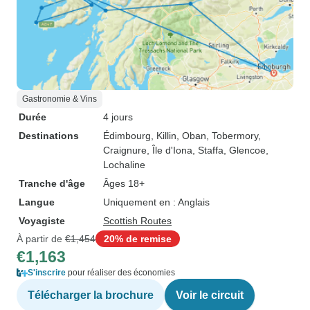
Gastronomie & Vins
Durée
4 jours
Destinations
Édimbourg
, Killin
, Oban
, Tobermory
,
Craignure
, Île d'Iona
, Staffa
, Glencoe
,
Lochaline
Tranche d'âge
Âges 18+
Langue
Uniquement en : Anglais
Voyagiste
Scottish Routes
À partir de
€1,454
20% de remise
€1,163
S'inscrire
pour réaliser des économies
Télécharger la brochure
Voir le circuit