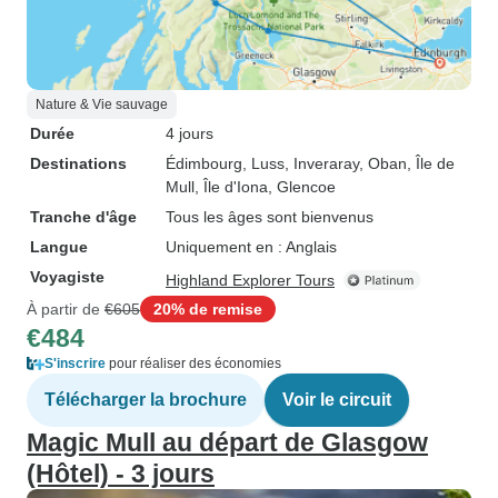
Nature & Vie sauvage
Durée
4 jours
Destinations
Édimbourg
, Luss
, Inveraray
, Oban
, Île de
Mull
, Île d'Iona
, Glencoe
Tranche d'âge
Tous les âges sont bienvenus
Langue
Uniquement en : Anglais
Voyagiste
Highland Explorer Tours
À partir de
€605
20% de remise
€484
S'inscrire
pour réaliser des économies
Télécharger la brochure
Voir le circuit
Magic Mull au départ de Glasgow
(Hôtel) - 3 jours