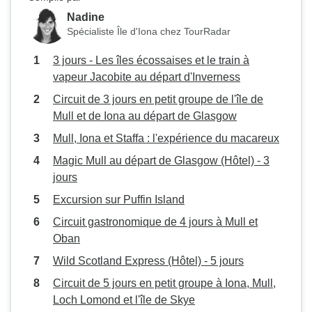
Nadine
Spécialiste Île d'Iona chez TourRadar
3 jours - Les îles écossaises et le train à
vapeur Jacobite au départ d'Inverness
Circuit de 3 jours en petit groupe de l'île de
Mull et de Iona au départ de Glasgow
Mull, Iona et Staffa : l'expérience du macareux
Magic Mull au départ de Glasgow (Hôtel) - 3
jours
Excursion sur Puffin Island
Circuit gastronomique de 4 jours à Mull et
Oban
Wild Scotland Express (Hôtel) - 5 jours
Circuit de 5 jours en petit groupe à Iona, Mull,
Loch Lomond et l'île de Skye