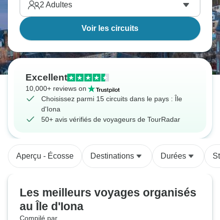
2
Adultes
Voir les circuits
Excellent
10,000+ reviews on
Choisissez parmi 15 circuits dans le pays : Île
d'Iona
50+ avis vérifiés de voyageurs de TourRadar
Aperçu - Écosse
Destinations
Durées
S
Les meilleurs voyages organisés
au Île d'Iona
Compilé par