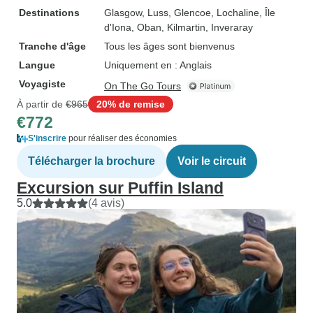
Destinations
Glasgow
, Luss
, Glencoe
, Lochaline
, Île
d'Iona
, Oban
, Kilmartin
, Inveraray
Tranche d'âge
Tous les âges sont bienvenus
Langue
Uniquement en : Anglais
Voyagiste
On The Go Tours
À partir de
€965
20% de remise
€772
S'inscrire
pour réaliser des économies
Télécharger la brochure
Voir le circuit
Excursion sur Puffin Island
5.0
(4 avis)