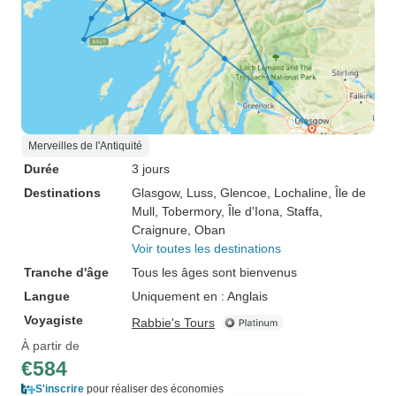
Merveilles de l'Antiquité
Durée
3 jours
Destinations
Glasgow
, Luss
, Glencoe
, Lochaline
, Île de
Mull
, Tobermory
, Île d'Iona
, Staffa
,
Craignure
, Oban
Voir toutes les destinations
Tranche d'âge
Tous les âges sont bienvenus
Langue
Uniquement en : Anglais
Voyagiste
Rabbie's Tours
À partir de
€584
S'inscrire
pour réaliser des économies