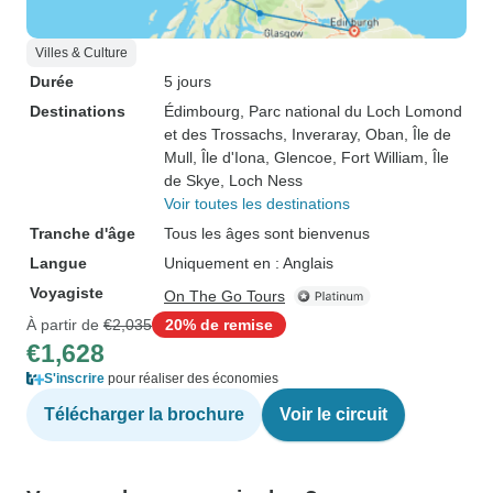
Villes & Culture
Durée
5 jours
Destinations
Édimbourg
, Parc national du Loch Lomond
et des Trossachs
, Inveraray
, Oban
, Île de
Mull
, Île d'Iona
, Glencoe
, Fort William
, Île
de Skye
, Loch Ness
Voir toutes les destinations
Tranche d'âge
Tous les âges sont bienvenus
Langue
Uniquement en : Anglais
Voyagiste
On The Go Tours
À partir de
€2,035
20% de remise
€1,628
S'inscrire
pour réaliser des économies
Télécharger la brochure
Voir le circuit