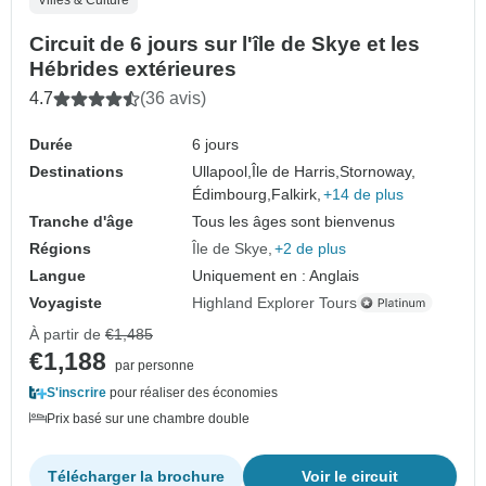
Circuit de 6 jours sur l'île de Skye et les
Hébrides extérieures
4.7
(36 avis)
Durée
6 jours
Destinations
Ullapool,
Île de Harris,
Stornoway,
Édimbourg,
Falkirk,
+14 de plus
Tranche d'âge
Tous les âges sont bienvenus
Régions
Île de Skye
+2 de plus
Langue
Uniquement en : Anglais
Voyagiste
Highland Explorer Tours
À partir de
€1,485
€1,188
par personne
S'inscrire
pour réaliser des économies
Prix basé sur une chambre double
Télécharger la brochure
Voir le circuit