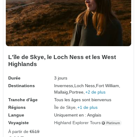
L'île de Skye, le Loch Ness et les West
Highlands
Durée
3 jours
Destinations
Inverness,
Loch Ness,
Fort William,
Mallaig,
Portree,
+2 de plus
Tranche d'âge
Tous les âges sont bienvenus
Régions
Île de Skye
+1 de plus
Langue
Uniquement en : Anglais
Voyagiste
Highland Explorer Tours
À partir de
€519