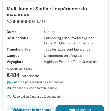
Mull, Iona et Staffa : l'expérience du
macareux
4.5
(4 avis)
Durée
4 jours
Destinations
Édimbourg,
Luss,
Inveraray,
Oban,
Île de Mull,
Île d'Iona,
+1 de plus
Tranche d'âge
Tous les âges sont bienvenus
Langue
Uniquement en : Anglais
Voyagiste
Highland Explorer Tours
À partir de
€605
€484
par personne
S'inscrire
pour réaliser des économies
Prix basé sur une chambre double
Réservation à partir de 2 voyageurs
Télécharger la brochure
Voir le circuit