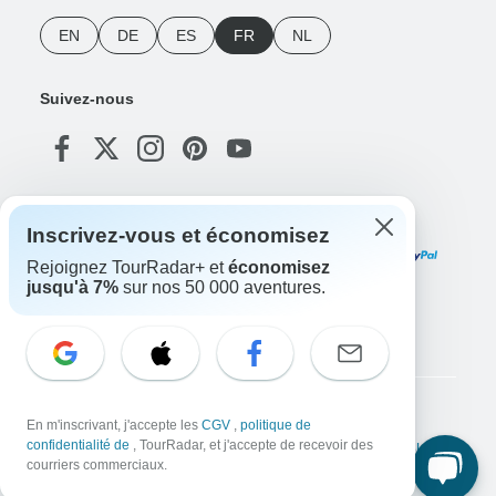
EN
DE
ES
FR
NL
Suivez-nous
Modes de paiement
Inscrivez-vous et économisez
Rejoignez TourRadar+ et
économisez
jusqu'à 7%
sur nos 50 000 aventures.
Téléchargez notre application
Copyright © TourRadar. Tous droits réservés.
En m'inscrivant, j'accepte les
CGV
,
politique de
confidentialité de
, TourRadar, et j'accepte de recevoir des
Mentions légales
Politique de confidentialité
Cookies
courriers commerciaux.
Conditions générales d'utilisation