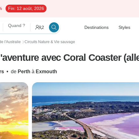
%
Fin:
12 août, 2026
Quand ?
2
Destinations
Styles
e l'Australie
Circuits Nature & Vie sauvage
〉
'aventure avec Coral Coaster (all
rs
•
de
Perth
à
Exmouth