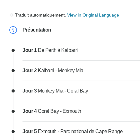
Traduit automatiquement.
View in Original Language
Présentation
Jour 1
De Perth à Kalbarri
Jour 2
Kalbarri - Monkey Mia
Jour 3
Monkey Mia - Coral Bay
Jour 4
Coral Bay - Exmouth
Jour 5
Exmouth - Parc national de Cape Range