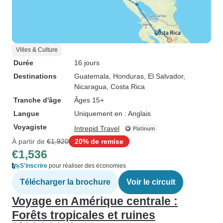
Villes & Culture
Durée
16 jours
Destinations
Guatemala
, Honduras
, El Salvador
,
Nicaragua
, Costa Rica
Tranche d'âge
Âges 15+
Langue
Uniquement en : Anglais
Voyagiste
Intrepid Travel
À partir de
€1,920
20% de remise
€1,536
S'inscrire
pour réaliser des économies
Télécharger la brochure
Voir le circuit
Voyage en Amérique centrale :
Forêts tropicales et ruines