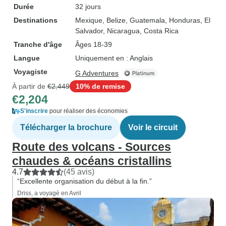
Durée
32 jours
Destinations
Mexique
, Belize
, Guatemala
, Honduras
, El
Salvador
, Nicaragua
, Costa Rica
Tranche d'âge
Âges 18-39
Langue
Uniquement en : Anglais
Voyagiste
G Adventures
À partir de
€2,449
10% de remise
€2,204
S'inscrire
pour réaliser des économies
Télécharger la brochure
Voir le circuit
Route des volcans - Sources
chaudes & océans cristallins
4.7
(45 avis)
“Excellente organisation du début à la fin.”
Driss, a voyagé en Avril