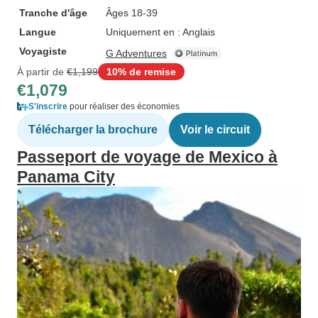
Tranche d'âge
Âges 18-39
Langue
Uniquement en : Anglais
Voyagiste
G Adventures
À partir de
€1,199
10% de remise
€1,079
S'inscrire
pour réaliser des économies
Télécharger la brochure
Voir le circuit
Passeport de voyage de Mexico à
Panama City