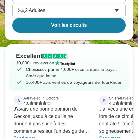
2
Adultes
Voir les circuits
Excellent
10,000+ reviews on
Choisissez parmi 4,600+ circuits dans le pays :
Amérique latine
16,400+ avis vérifiés de voyageurs de TourRadar
A
•
traveled in Octobre
Shien
•
traveled in
A
S
4.0
4.0
J'avais une bonne opinion de
J'ai vécu une exp
Geckos jusqu'à ce qu'ils ne
lors de ce circuit
donnent pas suite à des
centrale ! L'itinéra
commentaires sur l'un des guides
soigneusement éla