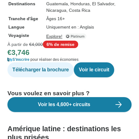
Destinations
Guatemala
, Honduras
, El Salvador
,
Nicaragua
, Costa Rica
Tranche d'âge
Âges 16+
Langue
Uniquement en : Anglais
Voyagiste
Explore!
À partir de
€4,000
6% de remise
€3,746
S'inscrire
pour réaliser des économies
Télécharger la brochure
Voir le circuit
Vous voulez en savoir plus ?
Voir les 4,600+ circuits
Amérique latine : destinations les
plus prisées