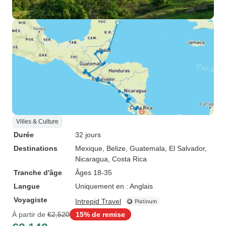
Villes & Culture
Durée
32 jours
Destinations
Mexique
, Belize
, Guatemala
, El Salvador
,
Nicaragua
, Costa Rica
Tranche d'âge
Âges 18-35
Langue
Uniquement en : Anglais
Voyagiste
Intrepid Travel
À partir de
€2,520
15% de remise