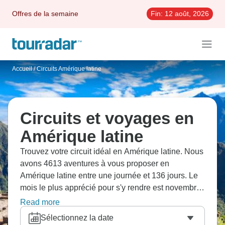
Offres de la semaine
Fin:
12 août, 2026
Accueil
/
Circuits Amérique latine
Circuits et voyages en
Amérique latine
Trouvez votre circuit idéal en Amérique latine. Nous
avons 4613 aventures à vous proposer en
Amérique latine entre une journée et 136 jours. Le
mois le plus apprécié pour s'y rendre est novembre,
c'est-à-dire le mois qui compte le plus grand
Read more
nombre de départs.
Sélectionnez la date