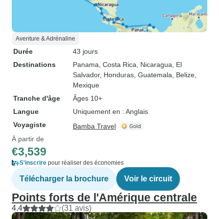
Aventure & Adrénaline
Durée
43 jours
Destinations
Panama
, Costa Rica
, Nicaragua
, El
Salvador
, Honduras
, Guatemala
, Belize
,
Mexique
Tranche d'âge
Âges 10+
Langue
Uniquement en : Anglais
Voyagiste
Bamba Travel
À partir de
€3,539
S'inscrire
pour réaliser des économies
Télécharger la brochure
Voir le circuit
Points forts de l'Amérique centrale
4.4
(31 avis)