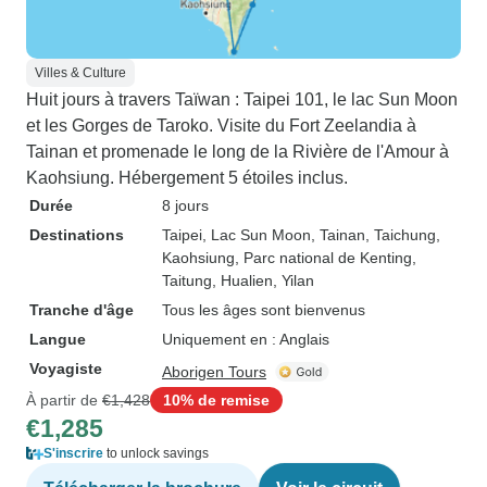
Villes & Culture
Huit jours à travers Taïwan : Taipei 101, le lac Sun Moon
et les Gorges de Taroko. Visite du Fort Zeelandia à
Tainan et promenade le long de la Rivière de l'Amour à
Kaohsiung. Hébergement 5 étoiles inclus.
Durée
8 jours
Destinations
Taipei
, Lac Sun Moon
, Tainan
, Taichung
,
Kaohsiung
, Parc national de Kenting
,
Taitung
, Hualien
, Yilan
Tranche d'âge
Tous les âges sont bienvenus
Langue
Uniquement en : Anglais
Voyagiste
Aborigen Tours
À partir de
€1,428
10% de remise
€1,285
S'inscrire
to unlock savings