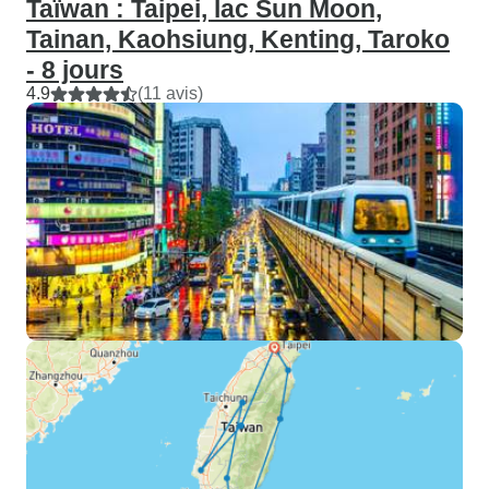
Taïwan : Taipei, lac Sun Moon,
Tainan, Kaohsiung, Kenting, Taroko
- 8 jours
4.9
(11 avis)