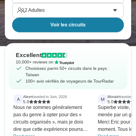
2
Adultes
Voir les circuits
Excellent
10,000+ reviews on
Choisissez parmi 50+ circuits dans le pays :
Taïwan
100+ avis vérifiés de voyageurs de TourRadar
Alex
•
traveled in Juin, 2026
Morad
•
traveled i
A
M
5.0
5.0
Nous ne sommes généralement
Superbe visite, b
pas du genre à opter pour des «
menée par un gui
circuits organisés », mais je dois
Merci Eric pour c
dire que cette expérience pourrait
moment. Tous les