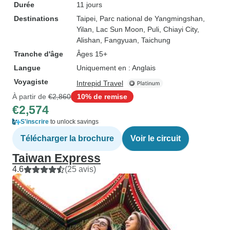
Durée
11 jours
Destinations
Taipei
, Parc national de Yangmingshan
,
Yilan
, Lac Sun Moon
, Puli
, Chiayi City
,
Alishan
, Fangyuan
, Taichung
Tranche d'âge
Âges 15+
Langue
Uniquement en : Anglais
Voyagiste
Intrepid Travel
À partir de
€2,860
10% de remise
€2,574
S'inscrire
to unlock savings
Télécharger la brochure
Voir le circuit
Taiwan Express
4.6
(25 avis)