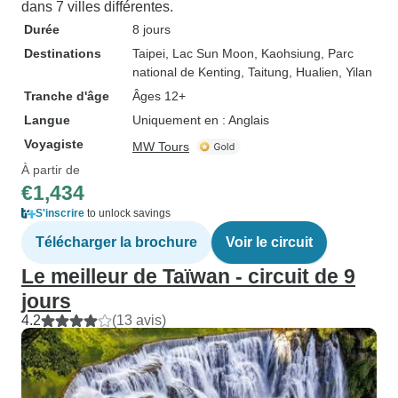
dans 7 villes différentes.
Durée
8 jours
Destinations
Taipei
, Lac Sun Moon
, Kaohsiung
, Parc
national de Kenting
, Taitung
, Hualien
, Yilan
Tranche d'âge
Âges 12+
Langue
Uniquement en : Anglais
Voyagiste
MW Tours
À partir de
€1,434
S'inscrire
to unlock savings
Télécharger la brochure
Voir le circuit
Le meilleur de Taïwan - circuit de 9
jours
4.2
(13 avis)