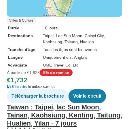
Villes & Culture
Durée
10 jours
Destinations
Taipei
, Lac Sun Moon
, Chiayi City
,
Kaohsiung
, Taitung
, Hualien
Tranche d'âge
Tous les âges sont bienvenus
Langue
Uniquement en : Anglais
Voyagiste
UME Travel Co. Ltd
À partir de
€1,823
5% de remise
€1,732
S'inscrire
to unlock savings
Télécharger la brochure
Voir le circuit
Taïwan : Taipei, lac Sun Moon,
Tainan, Kaohsiung, Kenting, Taitung,
Hualien, Yilan - 7 jours