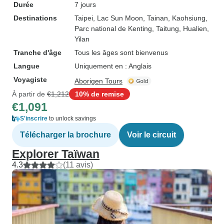
Durée
7 jours
Destinations
Taipei
, Lac Sun Moon
, Tainan
, Kaohsiung
,
Parc national de Kenting
, Taitung
, Hualien
,
Yilan
Tranche d'âge
Tous les âges sont bienvenus
Langue
Uniquement en : Anglais
Voyagiste
Aborigen Tours
À partir de
€1,212
10% de remise
€1,091
S'inscrire
to unlock savings
Télécharger la brochure
Voir le circuit
Explorer Taïwan
4.3
(11 avis)