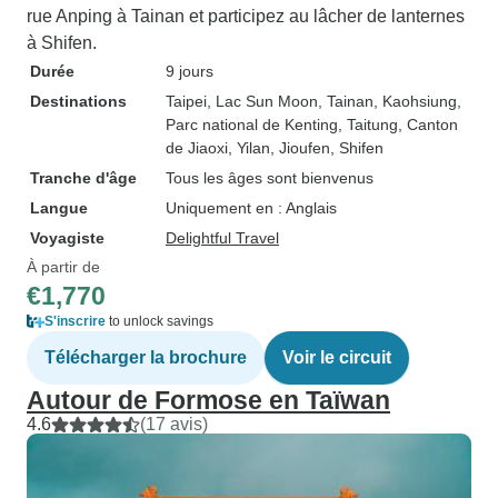
rue Anping à Tainan et participez au lâcher de lanternes
à Shifen.
Durée
9 jours
Destinations
Taipei
, Lac Sun Moon
, Tainan
, Kaohsiung
,
Parc national de Kenting
, Taitung
, Canton
de Jiaoxi
, Yilan
, Jioufen
, Shifen
Tranche d'âge
Tous les âges sont bienvenus
Langue
Uniquement en : Anglais
Voyagiste
Delightful Travel
À partir de
€1,770
S'inscrire
to unlock savings
Télécharger la brochure
Voir le circuit
Autour de Formose en Taïwan
4.6
(17 avis)