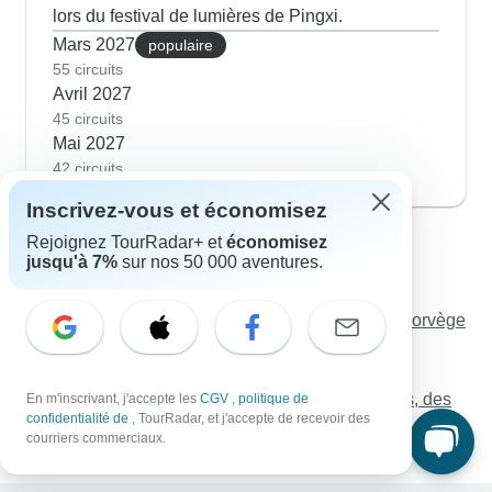
lors du festival de lumières de Pingxi.
Mars 2027
populaire
55 circuits
Avril 2027
45 circuits
Mai 2027
42 circuits
Inscrivez-vous et économisez
Découvrez TourRadar
Rejoignez TourRadar+ et
économisez
jusqu'à 7%
sur nos 50 000 aventures.
Les six grands
Fin de la Trek allemande à Copenhague
Circuit en Grande Laponie - Finlande, Suède et Norvège
avec activités
La Dolce Adventure
10 jours d'exploration PREMIUM de Buenos Aires, des
En m'inscrivant, j'accepte les
CGV
,
politique de
confidentialité de
, TourRadar, et j'accepte de recevoir des
chutes d'Iguazu et de la Patagonie
courriers commerciaux.