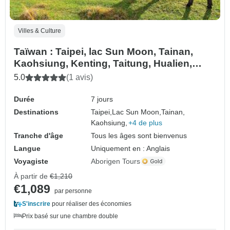
Villes & Culture
Taïwan : Taipei, lac Sun Moon, Tainan,
Kaohsiung, Kenting, Taitung, Hualien,
Yilan - 7 jours
5.0
(1 avis)
Durée
7 jours
Destinations
Taipei,
Lac Sun Moon,
Tainan,
Kaohsiung,
+4 de plus
Tranche d'âge
Tous les âges sont bienvenus
Langue
Uniquement en : Anglais
Voyagiste
Aborigen Tours
À partir de
€1,210
€1,089
par personne
S'inscrire
pour réaliser des économies
Prix basé sur une chambre double