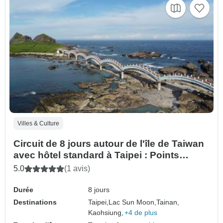
Villes & Culture
Circuit de 8 jours autour de l'île de Taiwan
avec hôtel standard à Taipei : Points
d'intérêt de Taipei, lac Sun Moon, Tainan,
5.0
(1 avis)
Kenting, Hualien (arrivée le samedi)
Durée
8 jours
Destinations
Taipei,
Lac Sun Moon,
Tainan,
Kaohsiung,
+4 de plus