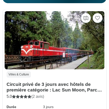
Villes & Culture
Circuit privé de 3 jours avec hôtels de
première catégorie : Lac Sun Moon, Parc
forestier d'Alishan, Vieille ville de Lukang
5.0
(2 avis)
Durée
3 jours