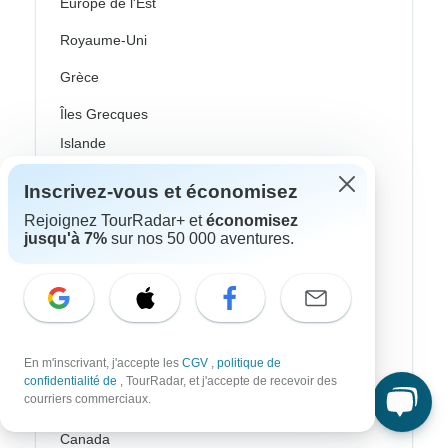
Europe de l'Est
Royaume-Uni
Grèce
Îles Grecques
Islande
Irlande
Inscrivez-vous et économisez
Italie
Rejoignez TourRadar+ et
économisez
jusqu'à 7%
sur nos 50 000 aventures.
Pays nordiques / Scandinavie
Portugal
Écosse
En m'inscrivant, j'accepte les
CGV
,
politique de
Espagne
confidentialité de
, TourRadar, et j'accepte de recevoir des
courriers commerciaux.
Turquie
Canada