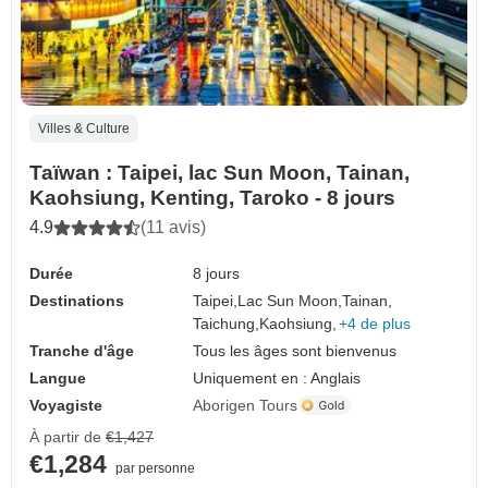
Villes & Culture
Taïwan : Taipei, lac Sun Moon, Tainan,
Kaohsiung, Kenting, Taroko - 8 jours
4.9
(11 avis)
Durée
8 jours
Destinations
Taipei,
Lac Sun Moon,
Tainan,
Taichung,
Kaohsiung,
+4 de plus
Tranche d'âge
Tous les âges sont bienvenus
Langue
Uniquement en : Anglais
Voyagiste
Aborigen Tours
À partir de
€1,427
€1,284
par personne