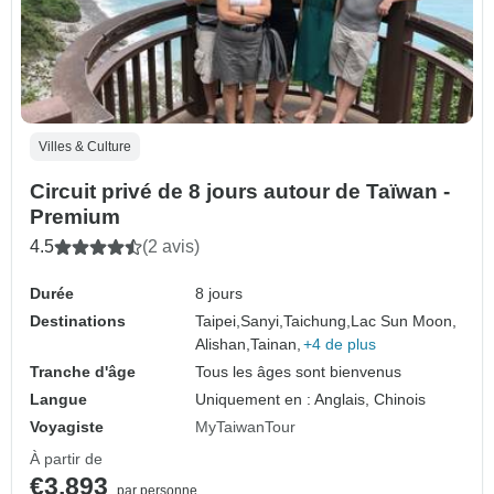
Villes & Culture
Circuit privé de 8 jours autour de Taïwan -
Premium
4.5
(2 avis)
Durée
8 jours
Destinations
Taipei,
Sanyi,
Taichung,
Lac Sun Moon,
Alishan,
Tainan,
+4 de plus
Tranche d'âge
Tous les âges sont bienvenus
Langue
Uniquement en : Anglais, Chinois
Voyagiste
MyTaiwanTour
À partir de
€3,893
par personne