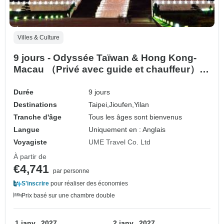
Villes & Culture
9 jours - Odyssée Taïwan & Hong Kong-
Macau （Privé avec guide et chauffeur） -
Umetravel
Durée
9 jours
Destinations
Taipei,
Jioufen,
Yilan
Tranche d'âge
Tous les âges sont bienvenus
Langue
Uniquement en : Anglais
Voyagiste
UME Travel Co. Ltd
À partir de
€4,741
par personne
S'inscrire
pour réaliser des économies
Prix basé sur une chambre double
1 janv., 2027
2 janv., 2027