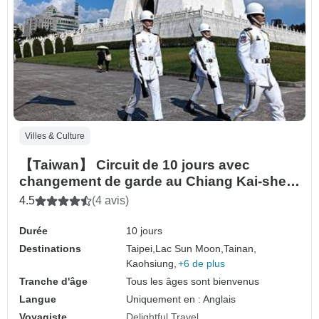
Villes & Culture
【Taiwan】 Circuit de 10 jours avec
changement de garde au Chiang Kai-shek
- Memorial Hall
4.5
(4 avis)
Durée
10 jours
Destinations
Taipei,
Lac Sun Moon,
Tainan,
Kaohsiung,
+6 de plus
Tranche d'âge
Tous les âges sont bienvenus
Langue
Uniquement en : Anglais
Voyagiste
Delightful Travel