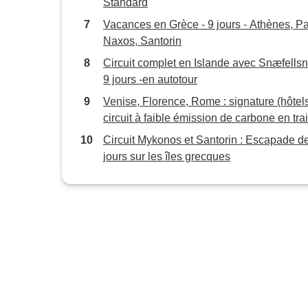
Standard
Vacances en Grèce - 9 jours - Athènes, Pa
Naxos, Santorin
Circuit complet en Islande avec Snæfellsn
9 jours -en autotour
Venise, Florence, Rome : signature (hôtels
circuit à faible émission de carbone en tra
Circuit Mykonos et Santorin : Escapade d
jours sur les îles grecques