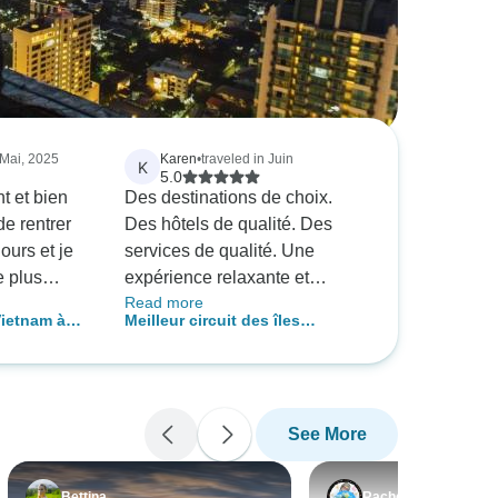
 Mai, 2025
Karen
•
traveled in Juin
K
5.0
t et bien
Des destinations de choix.
de rentrer
Des hôtels de qualité. Des
ours et je
services de qualité. Une
e plus
expérience relaxante et
Read more
t déroulé à
enrichissante. Merci Travel
Vietnam à
Meilleur circuit des îles
des rues
Zone
nh Binh
grecques - 8 jours - Premium
aux eaux
e d'Halong,
 paysages
See More
Ninh Binh.
ien informé
nt toujours
Bettina
Rachel