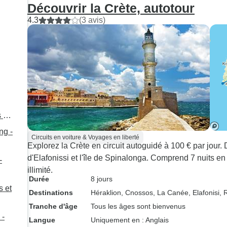
Découvrir la Crète, autotour
4.3
(3 avis)
 or
ng -
Circuits en voiture & Voyages en liberté
Explorez la Crète en circuit autoguidé à 100 € par jour
d'Elafonissi et l'île de Spinalonga. Comprend 7 nuits en 
-
illimité.
Durée
8 jours
s et
Destinations
Héraklion
, Cnossos
, La Canée
, Elafonisi
, 
Tranche d'âge
Tous les âges sont bienvenus
 -
Langue
Uniquement en : Anglais