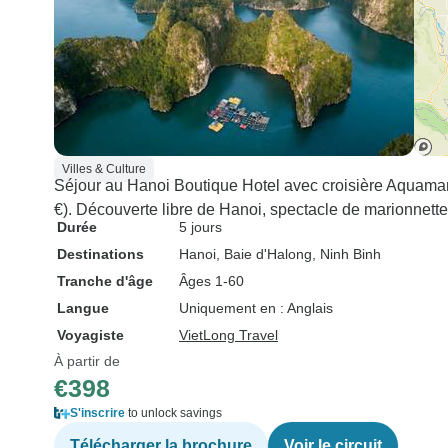
Villes & Culture
Séjour au Hanoi Boutique Hotel avec croisière Aquamar
€). Découverte libre de Hanoi, spectacle de marionnett
Durée
5 jours
Destinations
Hanoi
, Baie d'Halong
, Ninh Binh
Tranche d'âge
Âges 1-60
Langue
Uniquement en : Anglais
Voyagiste
VietLong Travel
À partir de
€398
S'inscrire
to unlock savings
Télécharger la brochure
Voir le circuit