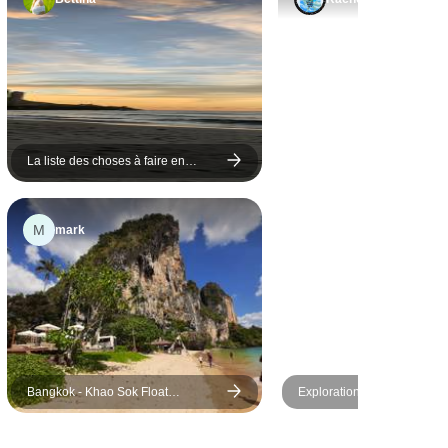
endaient
 vivant.
t aimé la
au à
était
e. Les
es et
La liste des choses à faire en
Malaisie : Batu Caves &amp;
nourriture
Cameron Highlands
reuse et
M
mark
t que
 je me suis
rge à
Bangkok - Khao Sok Float
Exploration des aurores bor
Bungalow &amp; Andaman Beach
des igloos de verre - 5 jour