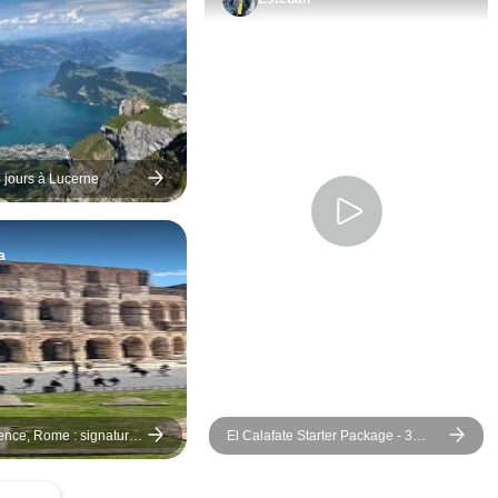
des histoires qui r
chaque endroit plus
J'ai particulièremen
promenade en bate
travers Tam Coc - c'
comme dans un rêv
hôtels étaient propr
 jours à Lucerne
confortables, et la 
incluse était savou
a
authentique. En tan
novice au Vietnam,
sentie prise en cha
chaque étape.
rence, Rome : signature
El Calafate Starter Package - 3
ircuit à faible émission
jours
n train