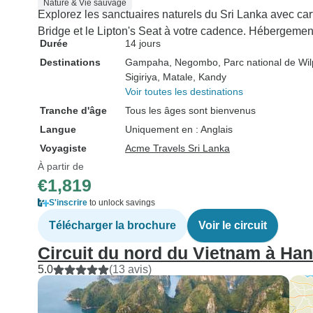
Nature & Vie sauvage
Explorez les sanctuaires naturels du Sri Lanka avec cart
Bridge et le Lipton's Seat à votre cadence. Hébergemen
Durée
14 jours
Destinations
Gampaha
, Negombo
, Parc national de Wil
Sigiriya
, Matale
, Kandy
Voir toutes les destinations
Tranche d'âge
Tous les âges sont bienvenus
Langue
Uniquement en : Anglais
Voyagiste
Acme Travels Sri Lanka
À partir de
€1,819
S'inscrire
to unlock savings
Télécharger la brochure
Voir le circuit
Circuit du nord du Vietnam à Han
5.0
(13 avis)