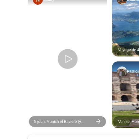
Voyage de 4
Patrici
5 jours Munich et Bavière (y
Venise, Flo
compris Salzbourg et Garmisch)
(hôtels 4*) c
de carbone e