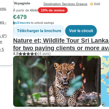
Voyagiste
Destination Services Greece
ros,
À partir de
€532
10% de remise
€479
es -
S'inscrire
to unlock savings
Télécharger la brochure
Voir le circuit
 4*)
Nature et; Wildlife Tour Sri Lank
in
for two paying clients or more av
e 5
4.8
(4 avis)