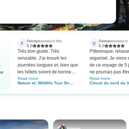
Felicity
•
traveled in Mai
Delmar
•
traveled in
F
D
5.0
5.0
Très bon guide. Très
Pittoresque, relaxan
serviable. J'ai trouvé les
organisé. Je viens 
journées longues et, bien que
de ce voyage de 5 j
:
les hôtels soient de bonne
ne pourrais pas êtr
ar
Read more
Read more
qualité, il fallait souvent
heureuse. Tout s'es
Nature et; Wildlife Tour Sri
Circuit du nord du 
beaucoup de temps pour s'y
un rythme parfait, 
Lanka - Free Upgrade Private
Hanoi - Halong - Ni
rendre.
animées de Hanoi 
tour for two paying clients or
paisibles de la bai
more available
en passant par les
époustouflants de 
Notre guide était b
et amical, partagea
e
Esteban