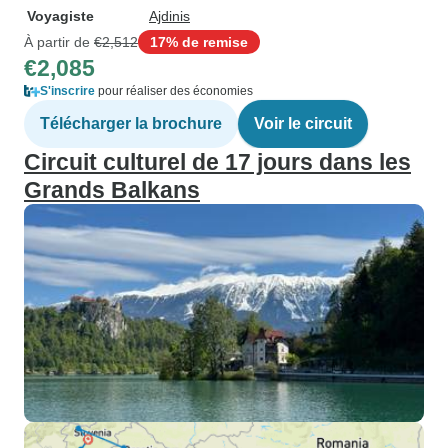
Voyagiste
Ajdinis
À partir de
€2,512
17% de remise
€2,085
S'inscrire
pour réaliser des économies
Télécharger la brochure
Voir le circuit
Circuit culturel de 17 jours dans les
Grands Balkans