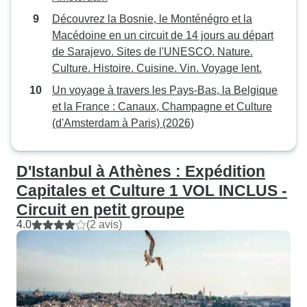
qui présentait de nombreux
problèmes, y compris des murs
Découvrez la Bosnie, le Monténégro et la
moisis (nous avons envoyé des
Macédoine en un circuit de 14 jours au départ
photos à Adjinis).
de Sarajevo. Sites de l'UNESCO. Nature.
Culture. Histoire. Cuisine. Vin. Voyage lent.
Un voyage à travers les Pays-Bas, la Belgique
et la France : Canaux, Champagne et Culture
(d'Amsterdam à Paris) (2026)
D'Istanbul à Athènes : Expédition
Capitales et Culture 1 VOL INCLUS -
Circuit en petit groupe
4.0
(2 avis)