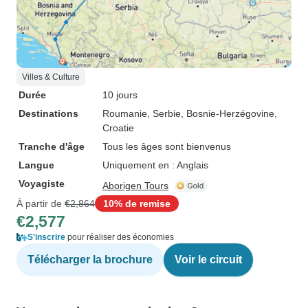
Villes & Culture
Durée
10 jours
Destinations
Roumanie
, Serbie
, Bosnie-Herzégovine
,
Croatie
Tranche d'âge
Tous les âges sont bienvenus
Langue
Uniquement en : Anglais
Voyagiste
Aborigen Tours
À partir de
€2,864
10% de remise
€2,577
S'inscrire
pour réaliser des économies
Télécharger la brochure
Voir le circuit