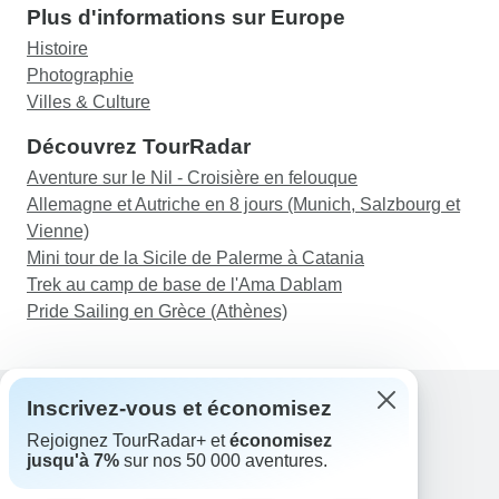
Plus d'informations sur Europe
Histoire
Photographie
Villes & Culture
Découvrez TourRadar
Aventure sur le Nil - Croisière en felouque
Allemagne et Autriche en 8 jours (Munich, Salzbourg et
Vienne)
Mini tour de la Sicile de Palerme à Catania
Trek au camp de base de l'Ama Dablam
Pride Sailing en Grèce (Athènes)
Inscrivez-vous et économisez
Rejoignez TourRadar+ et
économisez
Assistance
jusqu'à 7%
sur nos 50 000 aventures.
Contactez-nous
France +33 7 56 79 68 87