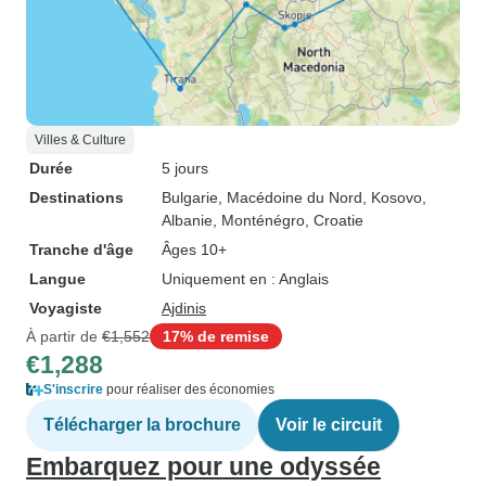
Villes & Culture
Durée
5 jours
Destinations
Bulgarie
, Macédoine du Nord
, Kosovo
,
Albanie
, Monténégro
, Croatie
Tranche d'âge
Âges 10+
Langue
Uniquement en : Anglais
Voyagiste
Ajdinis
À partir de
€1,552
17% de remise
€1,288
S'inscrire
pour réaliser des économies
Télécharger la brochure
Voir le circuit
Embarquez pour une odyssée