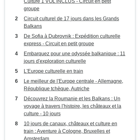
Culture 1 VOL INCLUS - Circuit en petit
opérateur car nous avons été
groupe
déposés à la gare (pendant une
Circuit culturel de 17 jours dans les Grands
grève des taxis) et laissés là pour
Balkans
trouver notre propre chemin
jusqu'à notre hôtel et le lendemain
De Sofia à Dubrovnik : Expédition culturelle
nous avons dû trouver notre
express - Circuit en petit groupe
propre chemin jusqu'à la visite
Embarquez pour une odyssée balkanique : 11
d'Athènes... un transfert à l'hôtel
jours d'exploration culturelle
aurait dû être organisé comme
L'Europe culturelle en train
dans toutes les autres villes et
aussi pour la visite d'Athènes car il
Le meilleur de l'Europe centrale - Allemagne,
était très difficile de trouver des
République tchèque, Autriche
taxis à partir de l'hôtel dans lequel
Découvrez la Roumanie et les Balkans : Un
nous étions inscrits. A part cela,
voyage à travers l'histoire, les châteaux et la
nous avons passé un bon
culture - 10 jours
moment, les hôtels étaient
10 jours de canaux, châteaux et culture en
centraux et de qualité raisonnable,
train : Aventure à Cologne, Bruxelles et
à l'exception de celui d'Istanbul
Amsterdam