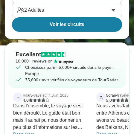
2
Adultes
Voir les circuits
Excellent
10,000+ reviews on
Choisissez parmi 6,600+ circuits dans le pays :
Europe
75,600+ avis vérifiés de voyageurs de TourRadar
Hilary
•
traveled in Juin, 2025
Goran
•
traveled 
H
G
4.0
5.0
Dans l'ensemble, le voyage s'est
Nous avons fait c
bien déroulé. Le guide était bon
entre Athènes et
mais il aurait pu nous donner un
avons vu beaucoup
peu plus d'informations sur les
des Balkans, Notr