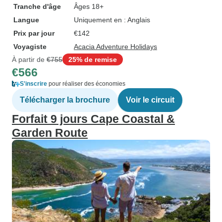
Tranche d'âge
Âges 18+
Langue
Uniquement en : Anglais
Prix par jour
€142
Voyagiste
Acacia Adventure Holidays
À partir de
€755
25% de remise
€566
S'inscrire
pour réaliser des économies
Télécharger la brochure
Voir le circuit
Forfait 9 jours Cape Coastal &
Garden Route