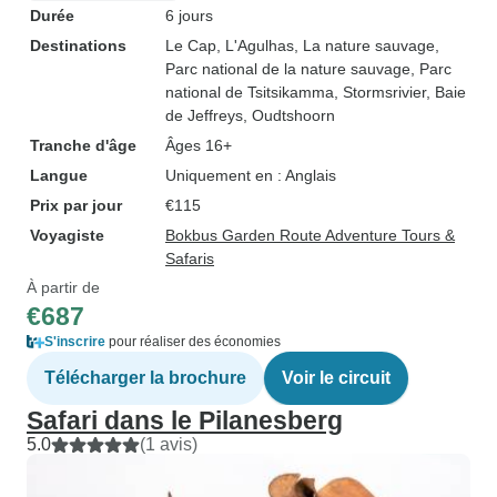
Durée
6 jours
Destinations
Le Cap
, L'Agulhas
, La nature sauvage
,
Parc national de la nature sauvage
, Parc
national de Tsitsikamma
, Stormsrivier
, Baie
de Jeffreys
, Oudtshoorn
Tranche d'âge
Âges 16+
Langue
Uniquement en : Anglais
Prix par jour
€115
Voyagiste
Bokbus Garden Route Adventure Tours &
Safaris
À partir de
€687
S'inscrire
pour réaliser des économies
Télécharger la brochure
Voir le circuit
Safari dans le Pilanesberg
5.0
(1 avis)