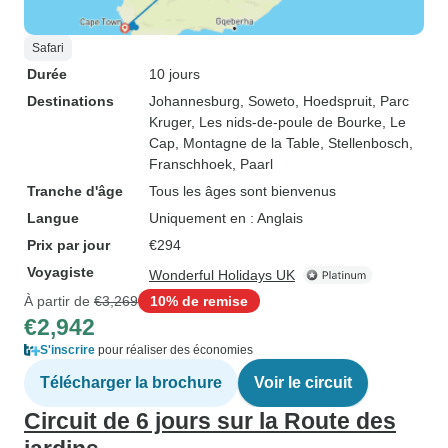
Safari
Durée
10 jours
Destinations
Johannesburg
, Soweto
, Hoedspruit
, Parc
Kruger
, Les nids-de-poule de Bourke
, Le
Cap
, Montagne de la Table
, Stellenbosch
,
Franschhoek
, Paarl
Tranche d'âge
Tous les âges sont bienvenus
Langue
Uniquement en : Anglais
Prix par jour
€294
Voyagiste
Wonderful Holidays UK
À partir de
€3,269
10% de remise
€2,942
S'inscrire
pour réaliser des économies
Télécharger la brochure
Voir le circuit
Circuit de 6 jours sur la Route des