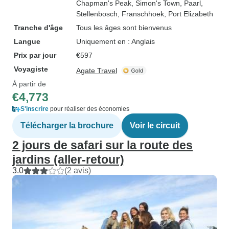
Chapman's Peak
, Simon's Town
, Paarl
,
Stellenbosch
, Franschhoek
, Port Elizabeth
Tranche d'âge
Tous les âges sont bienvenus
Langue
Uniquement en : Anglais
Prix par jour
€597
Voyagiste
Agate Travel
À partir de
€4,773
S'inscrire
pour réaliser des économies
Télécharger la brochure
Voir le circuit
2 jours de safari sur la route des
jardins (aller-retour)
3.0
(2 avis)