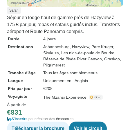
Safari
Séjour en lodge haut de gamme près de Hazyview à
175 € par jour, repas et safaris guidés inclus. Transferts
aéroport et Route Panorama compris.
Durée
4 jours
Destinations
Johannesburg
, Hazyview
, Parc Kruger
,
Skukuza
, Les nids-de-poule de Bourke
,
Réserve de Blyde River Canyon
, Graskop
,
Pilgrimsrest
Tranche d'âge
Tous les âges sont bienvenus
Langue
Uniquement en : Anglais
Prix par jour
€208
Voyagiste
The Mzansi Experience
À partir de
€831
S'inscrire
pour réaliser des économies
Télécharger la brochure
Voir le circuit