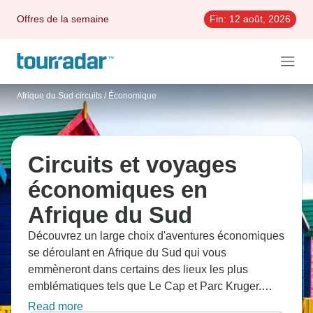
Offres de la semaine
Fin:
12 août, 2026
Afrique du Sud circuits
/
Économique
Circuits et voyages
économiques en
Afrique du Sud
Découvrez un large choix d'aventures économiques
se déroulant en Afrique du Sud qui vous
emmèneront dans certains des lieux les plus
emblématiques tels que Le Cap et Parc Kruger.
Chacun de ces circuits à prix doux vous fera vivre
Read more