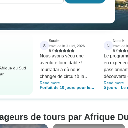
Sarah
•
Noemi
•
S
N
traveled in Juillet, 2026
traveled i
5.0
5.0
Nous avons vécu une
Le programm
aventure formidable !
en expérie
 Afrique du Sud
Tourradar a dû nous
passionnant
ar
changer de circuit à la
découverte 
Read more
Read more
dernière minute et ils se
la nature et 
Forfait de 10 jours pour le
5 jours - Le 
sont vraiment très bien
ludiques. No
Cap et la Route des jardins
l'Afrique du
occupés de nous ! Cette
Maud, était 
- hébergement facultatif
des jardins 
nouvelle agence de
compétente
d'Addo
voyage a reproduit notre
accommodan
ageurs de tours par Afrique D
itinéraire initial en
particulière
proposant des
mon égard, 