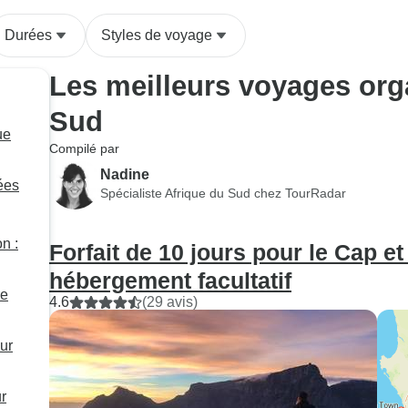
Durées
Styles de voyage
Les meilleurs voyages org
Sud
ue
Compilé par
Nadine
sées
Spécialiste Afrique du Sud chez TourRadar
n :
Forfait de 10 jours pour le Cap et
hébergement facultatif
re
4.6
(29 avis)
ur
r