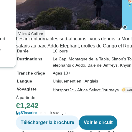
Villes & Culture
Sud
Les incontournables sud-africains : vues depuis la Mon
safaris au parc Addo Elephant, grottes de Cango et Rou
a
Durée
10 jours
Destinations
Le Cap
, Montagne de la Table
, Simon's T
éléphants d'Addo
, Baie de Jeffreys
, Knysn
Tranche d'âge
Âges 10+
Langue
Uniquement en : Anglais
Voyagiste
Hotspots2c - Africa Select Journeys
À partir de
€1,242
S'inscrire
to unlock savings
Télécharger la brochure
Voir le circuit