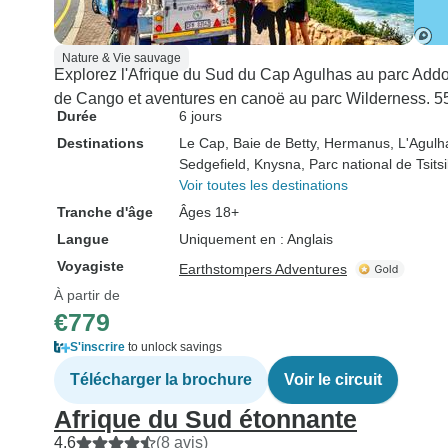
Nature & Vie sauvage
Explorez l'Afrique du Sud du Cap Agulhas au parc Addo. 
de Cango et aventures en canoë au parc Wilderness. 55 
Durée
6 jours
Destinations
Le Cap
, Baie de Betty
, Hermanus
, L'Agulh
Sedgefield
, Knysna
, Parc national de Tsi
Voir toutes les destinations
Tranche d'âge
Âges 18+
Langue
Uniquement en : Anglais
Voyagiste
Earthstompers Adventures
À partir de
€779
S'inscrire
to unlock savings
Télécharger la brochure
Voir le circuit
Afrique du Sud étonnante
4.6
(8 avis)