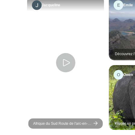
E
Jacqueline
Emile
Découvrez l'
en petit gro
O
Owen
Afrique du Sud Route de l'arc-en-
Kruger en p
ciel