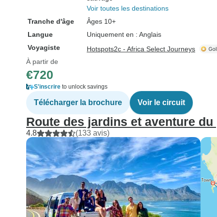
Voir toutes les destinations
Tranche d'âge
Âges 10+
Langue
Uniquement en : Anglais
Voyagiste
Hotspots2c - Africa Select Journeys
À partir de
€720
S'inscrire
to unlock savings
Télécharger la brochure
Voir le circuit
Route des jardins et aventure du
4.8
(133 avis)