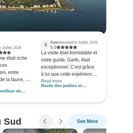
Ryan
•
traveled in Juillet, 2026
R
5.0
n Juillet, 2026
La visite était formidable et
e était riche
notre guide, Garth, était
nces
exceptionnel. C'est grâce
es, entre
à lui que cette expérience
de la faune, de
Read more
a été si réussie. Je
Route des jardins et
d'activités
recommande vivement
meilleur de
aventure du groupe Addo -
tre guide,
n’importe quelle visite dont
 Sud : Route
6 jours
très
il est le guide, car il en fera
et parc national
,
un voyage inoubliable. Les
te et
lieux étaient superbes, la
u Sud
See More
ment attentive à
cuisine était délicieuse et
moi qui
tout le monde s’est montré