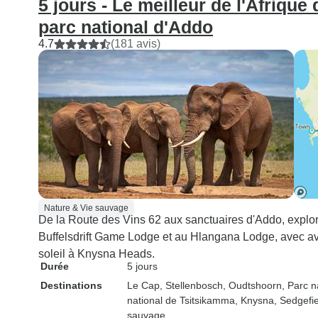
5 jours - Le meilleur de l'Afrique
parc national d'Addo
4.7
(181 avis)
Nature & Vie sauvage
De la Route des Vins 62 aux sanctuaires d'Addo, explor
Buffelsdrift Game Lodge et au Hlangana Lodge, avec av
soleil à Knysna Heads.
Durée
5 jours
Destinations
Le Cap
, Stellenbosch
, Oudtshoorn
, Parc 
national de Tsitsikamma
, Knysna
, Sedgefi
sauvage