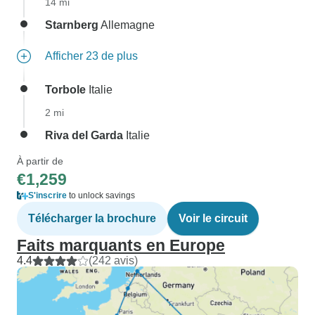
14 mi
Starnberg
Allemagne
Afficher 23 de plus
Torbole
Italie
2 mi
Riva del Garda
Italie
À partir de
€1,259
S'inscrire
to unlock savings
Télécharger la brochure
Voir le circuit
Faits marquants en Europe
4.4
(242 avis)