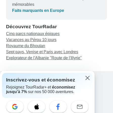
mémorables
Faits marquants en Europe
Découvrez TourRadar
Cinq parcs nationaux épiques
Vacances au Pérou 10 jours
Royaume du Bhoutan
Sept pays, Venise et Paris avec Londres
Explorateur de l'Albanie "Route de l'Illyrie"
Inscrivez-vous et économisez
Rejoignez TourRadar+ et
économisez
Assistance
jusqu'à 7%
sur nos 50 000 aventures.
Contactez-nous
France +33 7 56 79 68 87
E-mail: support@tourradar.com
Sélectionnez la langue