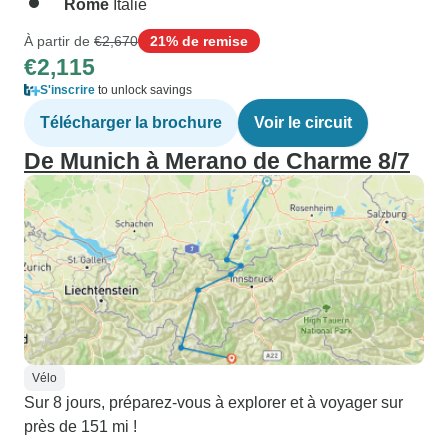
Rome
Italie
À partir de
€2,670
21% de remise
€2,115
S'inscrire
to unlock savings
Télécharger la brochure
Voir le circuit
De Munich à Merano de Charme 8/7
Vélo
Sur 8 jours, préparez-vous à explorer et à voyager sur
près de 151 mi !