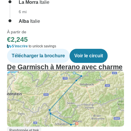
La Morra
Italie
6 mi
Alba
Italie
À partir de
€2,245
S'inscrire
to unlock savings
Télécharger la brochure
Voir le circuit
De Garmisch à Merano avec charme
Randonnée et trek