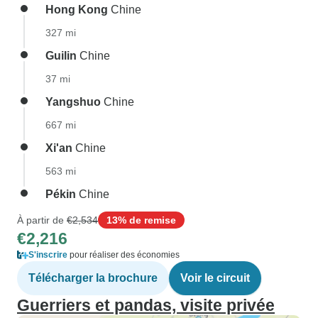
Hong Kong
Chine
327 mi
Guilin
Chine
37 mi
Yangshuo
Chine
667 mi
Xi'an
Chine
563 mi
Pékin
Chine
À partir de
€2,534
13% de remise
€2,216
S'inscrire
pour réaliser des économies
Télécharger la brochure
Voir le circuit
Guerriers et pandas, visite privée