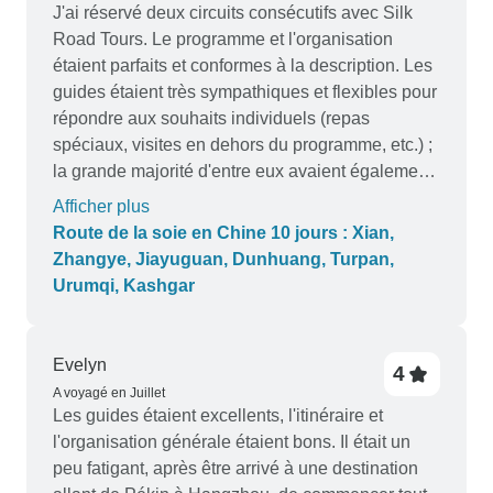
J'ai réservé deux circuits consécutifs avec Silk
Road Tours. Le programme et l'organisation
étaient parfaits et conformes à la description. Les
guides étaient très sympathiques et flexibles pour
répondre aux souhaits individuels (repas
spéciaux, visites en dehors du programme, etc.) ;
la grande majorité d'entre eux avaient également
une très bonne connaissance de la culture et de
Afficher plus
l'histoire locales. Les transports étaient toujours
Route de la soie en Chine 10 jours : Xian,
corrects, la nourriture était toujours bonne et les
Zhangye, Jiayuguan, Dunhuang, Turpan,
hébergements aussi. Un très grand merci à Ben
Urumqi, Kashgar
Yan de Silkroad pour son soutien parfait en
répondant à mes nombreuses questions et
demandes individuelles.
Evelyn
4
A voyagé en Juillet
Les guides étaient excellents, l'itinéraire et
l'organisation générale étaient bons. Il était un
peu fatigant, après être arrivé à une destination