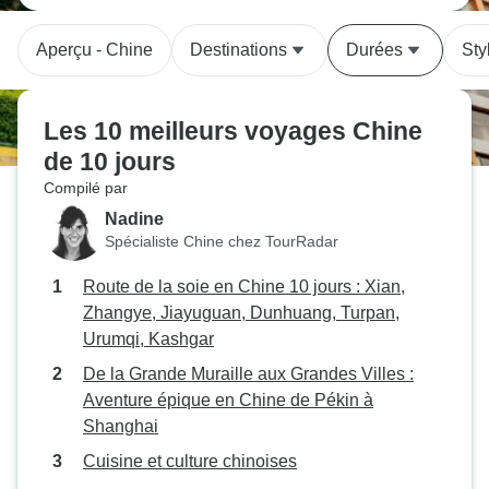
Aperçu - Chine
Destinations
Durées
Sty
Les 10 meilleurs voyages Chine
de 10 jours
Compilé par
Nadine
Spécialiste Chine chez TourRadar
Route de la soie en Chine 10 jours : Xian,
Zhangye, Jiayuguan, Dunhuang, Turpan,
Urumqi, Kashgar
De la Grande Muraille aux Grandes Villes :
Aventure épique en Chine de Pékin à
Shanghai
Cuisine et culture chinoises