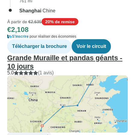
761 mi
Shanghai
Chine
À partir de
€2,635
20% de remise
€2,108
S'inscrire
pour réaliser des économies
Télécharger la brochure
Voir le circuit
Grande Muraille et pandas géants -
10 jours
5.0
(1 avis)