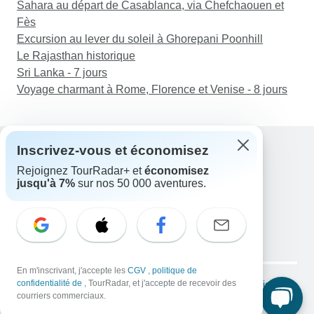
Sahara au départ de Casablanca, via Chefchaouen et
Fès
Excursion au lever du soleil à Ghorepani Poonhill
Le Rajasthan historique
Sri Lanka - 7 jours
Voyage charmant à Rome, Florence et Venise - 8 jours
Inscrivez-vous et économisez
Rejoignez TourRadar+ et
économisez
Assistance
jusqu'à 7%
sur nos 50 000 aventures.
Contactez-nous
France +33 7 56 79 68 87
E-mail: support@tourradar.com
Sélectionnez la langue
EN
DE
ES
FR
NL
Copyright © TourRadar. Tous droits réservés.
En m'inscrivant, j'accepte les
CGV
,
politique de
Mentions légales
confidentialité de
, TourRadar, et j'accepte de recevoir des
Politique de confidentialité
Cookies
courriers commerciaux.
Conditions générales d'utilisation