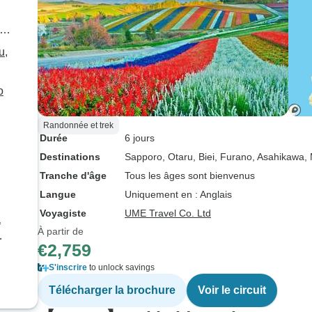
u,
o
Randonnée et trek
Durée
6 jours
Destinations
Sapporo
, Otaru
, Biei
, Furano
, Asahikawa
,
Tranche d'âge
Tous les âges sont bienvenus
Langue
Uniquement en : Anglais
Voyagiste
UME Travel Co. Ltd
à
À partir de
€2,759
S'inscrire
to unlock savings
Télécharger la brochure
Voir le circuit