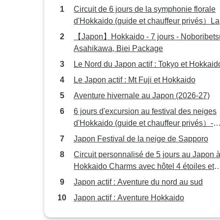
Circuit de 6 jours de la symphonie florale
d'Hokkaido (guide et chauffeur privés）La
meilleure période pour visiter la région est
【Japon】Hokkaido - 7 jours - Noboribets
entre juin et août, en été.
Asahikawa, Biei Package
Le Nord du Japon actif : Tokyo et Hokkaid
Le Japon actif : Mt Fuji et Hokkaido
Aventure hivernale au Japon (2026-27)
6 jours d'excursion au festival des neiges
d'Hokkaido (guide et chauffeur privés）-
personnalisable)
Japon Festival de la neige de Sapporo
Circuit personnalisé de 5 jours au Japon 
Hokkaido Charms avec hôtel 4 étoiles et
guide privé
Japon actif : Aventure du nord au sud
Japon actif : Aventure Hokkaido