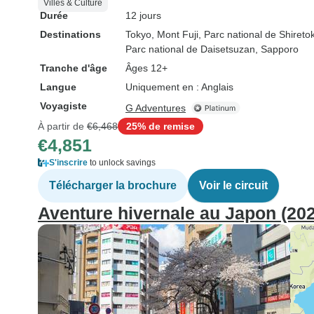
Villes & Culture
Durée
12 jours
Destinations
Tokyo
, Mont Fuji
, Parc national de Shireto
Parc national de Daisetsuzan
, Sapporo
Tranche d'âge
Âges 12+
Langue
Uniquement en : Anglais
Voyagiste
G Adventures
À partir de
€6,468
25% de remise
€4,851
S'inscrire
to unlock savings
Télécharger la brochure
Voir le circuit
Aventure hivernale au Japon (202