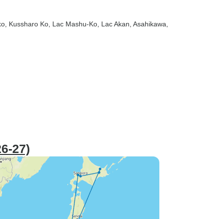
ko
, Kussharo Ko
, Lac Mashu-Ko
, Lac Akan
, Asahikawa
,
6-27)