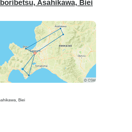
oribetsu, Asahikawa, Biei
sahikawa
, Biei