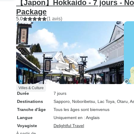
【Japon】Hokkaido - 7 jours - Nob
Package
5.0
(1 avis)
Villes & Culture
Durée
7 jours
Destinations
Sapporo
, Noboribetsu
, Lac Toya
, Otaru
, A
Tranche d'âge
Tous les âges sont bienvenus
Langue
Uniquement en : Anglais
Voyagiste
Delightful Travel
À partir de