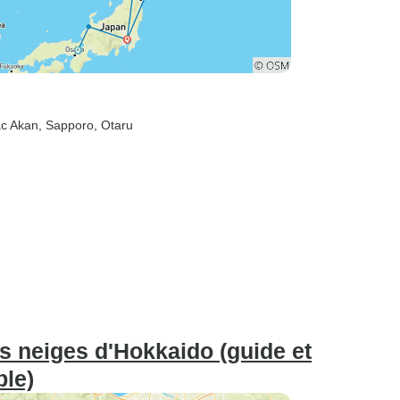
ac Akan
, Sapporo
, Otaru
es neiges d'Hokkaido (guide et
ble)