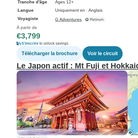
Tranche d'âge
Âges 12+
Langue
Uniquement en : Anglais
Voyagiste
G Adventures
À partir de
€3,799
S'inscrire
to unlock savings
Télécharger la brochure
Voir le circuit
Le Japon actif : Mt Fuji et Hokkai