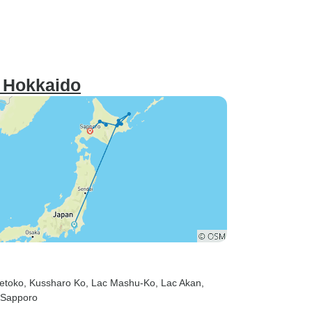
t Hokkaido
retoko
, Kussharo Ko
, Lac Mashu-Ko
, Lac Akan
,
 Sapporo