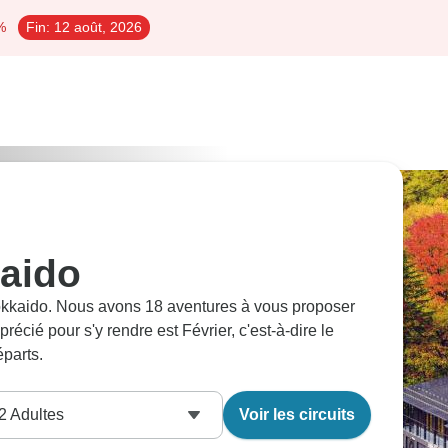
%
Fin:
12 août, 2026
kaido
 Hokkaido. Nous avons 18 aventures à vous proposer
écié pour s'y rendre est Février, c'est-à-dire le
parts.
2
Adultes
Voir les circuits