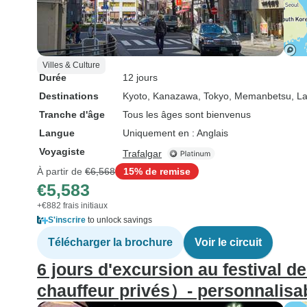
Villes & Culture
Durée
12 jours
Destinations
Kyoto
, Kanazawa
, Tokyo
, Memanbetsu
, L
Tranche d'âge
Tous les âges sont bienvenus
Langue
Uniquement en : Anglais
Voyagiste
Trafalgar
À partir de
€6,568
15% de remise
€5,583
+€882 frais initiaux
S'inscrire
to unlock savings
Télécharger la brochure
Voir le circuit
6 jours d'excursion au festival d
chauffeur privés）- personnalisa