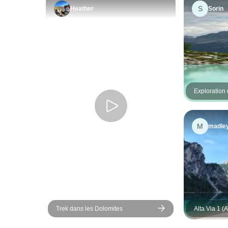
S
Heather
Sorin
Exploration
Cortina - R
M
madle
Trek dans les Dolomites
Alta Via 1 (
*Randonnée*
plus complè