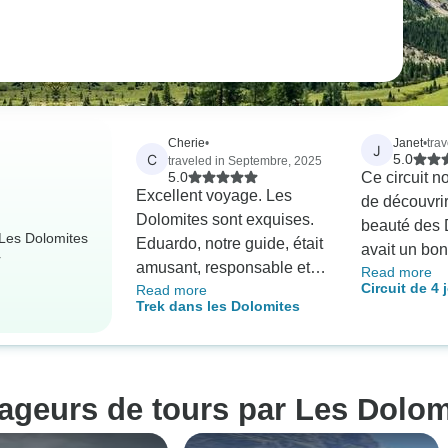
Cherie
•
Janet
•
tra
J
C
5.0
traveled in Septembre, 2025
5.0
Ce circuit n
Excellent voyage. Les
de découvrir
Dolomites sont exquises.
beauté des D
 Les Dolomites
Eduardo, notre guide, était
avait un bon
r
amusant, responsable et
Read more
entre les p
Circuit de 4 
Read more
avait pris en compte toutes
spectaculair
Trek dans les Dolomites
Dolomites - 
les questions de sécurité
visites de vi
Milan
de notre groupe. Eduardo
historiques.
était à la fois bien informé
Matilda, étai
et compatissant. L'hôtel
bien informé
ageurs de tours par Les Dolom
était fabuleux avec une
accessible. 
nourriture sensationnelle.
chauffeur éta