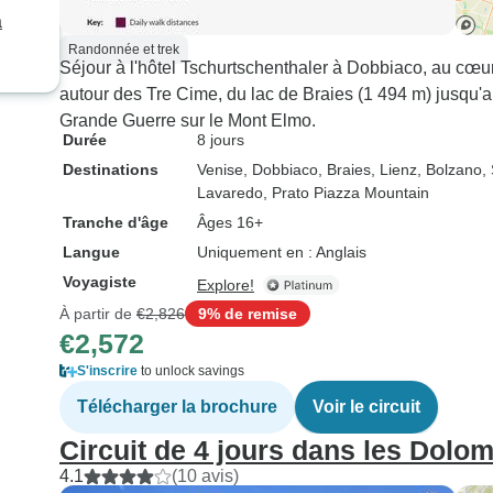
a
Randonnée et trek
Séjour à l'hôtel Tschurtschenthaler à Dobbiaco, au 
autour des Tre Cime, du lac de Braies (1 494 m) jusqu'
Grande Guerre sur le Mont Elmo.
Durée
8 jours
Destinations
Venise
, Dobbiaco
, Braies
, Lienz
, Bolzano
,
Lavaredo
, Prato Piazza Mountain
Tranche d'âge
Âges 16+
Langue
Uniquement en : Anglais
Voyagiste
Explore!
À partir de
€2,826
9% de remise
€2,572
S'inscrire
to unlock savings
Télécharger la brochure
Voir le circuit
Circuit de 4 jours dans les Dolom
4.1
(10 avis)