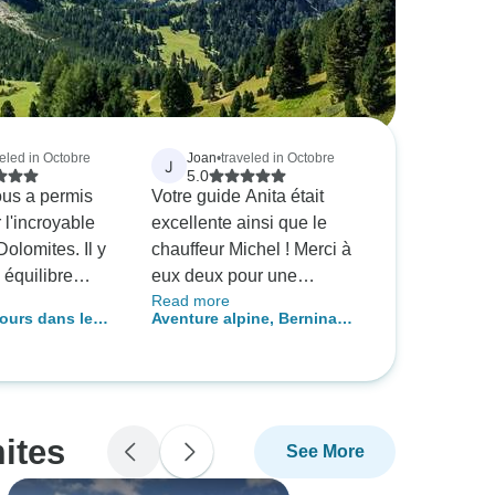
veled in Octobre
Joan
•
traveled in Octobre
J
5.0
ous a permis
Votre guide Anita était
 l'incroyable
excellente ainsi que le
olomites. Il y
chauffeur Michel ! Merci à
 équilibre
eux deux pour une
Read more
aysages
aventure géniale.
jours dans les
Aventure alpine, Bernina
es et les
au départ de
&amp; Glacier Express 13
lles
jours
 Notre guide,
t adorable, très
e, serviable et
ites
See More
Notre
it très