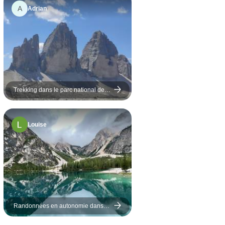
A
t prudent...
Adrian
u droit à de
s de neige
ntagnes ! Les
t très bien. Je
 vivement ce
tant que
Trekking dans le parc national des
taire, c'était
Dolomites - Trek autoguidée
t moyen de
 région.
Louise
Randonnées en autonomie dans
les Dolomites italiennes