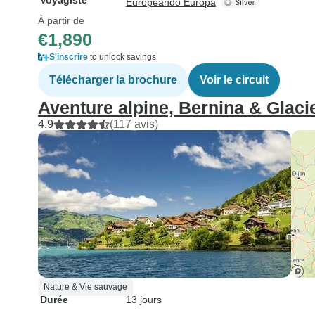
Voyagiste
Europeando Europa
À partir de
€1,890
S'inscrire
to unlock savings
Télécharger la brochure
Voir le circuit
Aventure alpine, Bernina & Glaci
4.9
(117 avis)
Nature & Vie sauvage
Durée
13 jours