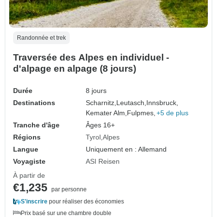
Randonnée et trek
Traversée des Alpes en individuel -
d'alpage en alpage (8 jours)
Durée
8 jours
Destinations
Scharnitz,
Leutasch,
Innsbruck,
Kemater Alm,
Fulpmes,
+5 de plus
Tranche d'âge
Âges 16+
Régions
Tyrol
Alpes
Langue
Uniquement en : Allemand
Voyagiste
ASI Reisen
À partir de
€1,235
par personne
S'inscrire
pour réaliser des économies
Prix basé sur une chambre double