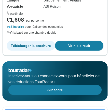
Langue
Uniquement en : Anglais
Voyagiste
ASI Reisen
À partir de
€1,608
par personne
S'inscrire
pour réaliser des économies
Prix basé sur une chambre double
Télécharger la brochure
Voir le circuit
Inscrivez-vous ou connectez-vous pour bénéficier de
vos réductions TourRadar+
S'inscrire