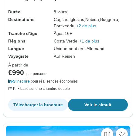
Durée
8 jours
Destinations
Cagliari,
Iglesias,
Nebida,
Buggerru,
Portixeddu,
+2 de plus
Tranche d'âge
Âges 16+
Régions
Costa Verde
+1 de plus
Langue
Uniquement en : Allemand
Voyagiste
ASI Reisen
À partir de
€990
par personne
S'inscrire
pour réaliser des économies
Prix basé sur une chambre double
Télécharger la brochure
Voir le circuit