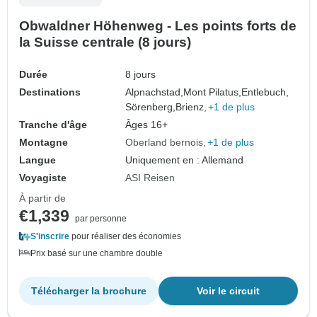
Obwaldner Höhenweg - Les points forts de
la Suisse centrale (8 jours)
Durée
8 jours
Destinations
Alpnachstad,
Mont Pilatus,
Entlebuch,
Sörenberg,
Brienz,
+1 de plus
Tranche d'âge
Âges 16+
Montagne
Oberland bernois
+1 de plus
Langue
Uniquement en : Allemand
Voyagiste
ASI Reisen
À partir de
€1,339
par personne
S'inscrire
pour réaliser des économies
Prix basé sur une chambre double
Télécharger la brochure
Voir le circuit