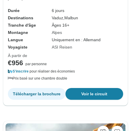
Durée
6 jours
Destinations
Vaduz,
Malbun
Tranche d'âge
Âges 16+
Montagne
Alpes
Langue
Uniquement en : Allemand
Voyagiste
ASI Reisen
À partir de
€956
par personne
S'inscrire
pour réaliser des économies
Prix basé sur une chambre double
Télécharger la brochure
Voir le circuit