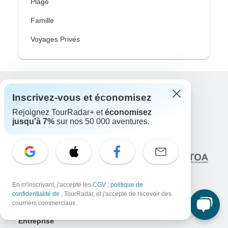
Plage
Famille
Voyages Privés
Inscrivez-vous et économisez
Excellent
10,000+
avis sur
Rejoignez TourRadar+ et
économisez
jusqu'à 7%
sur nos 50 000 aventures.
En lien avec
En m'inscrivant, j'accepte les
CGV
,
politique de
confidentialité de
, TourRadar, et j'accepte de recevoir des
courriers commerciaux.
Entreprise