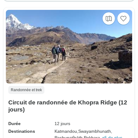
Randonnée et trek
Circuit de randonnée de Khopra Ridge (12
jours)
Durée
12 jours
Destinations
Katmandou,
Swayambhunath,
Pashupati̇̄nāth,
Pokhara,
+5 de plus