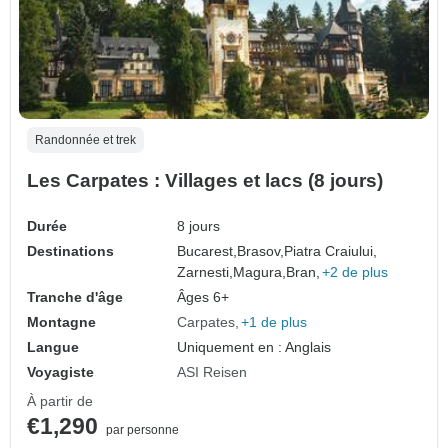
Randonnée et trek
Les Carpates : Villages et lacs (8 jours)
Durée
8 jours
Destinations
Bucarest,
Brasov,
Piatra Craiului,
Zarnesti,
Magura,
Bran,
+2 de plus
Tranche d'âge
Âges 6+
Montagne
Carpates
+1 de plus
Langue
Uniquement en : Anglais
Voyagiste
ASI Reisen
À partir de
€1,290
par personne