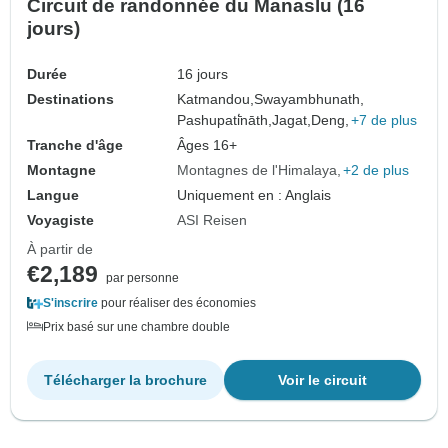
Circuit de randonnée du Manaslu (16
jours)
Durée
16 jours
Destinations
Katmandou,
Swayambhunath,
Pashupati̇̄nāth,
Jagat,
Deng,
+7 de plus
Tranche d'âge
Âges 16+
Montagne
Montagnes de l'Himalaya
+2 de plus
Langue
Uniquement en : Anglais
Voyagiste
ASI Reisen
À partir de
€2,189
par personne
S'inscrire
pour réaliser des économies
Prix basé sur une chambre double
Télécharger la brochure
Voir le circuit