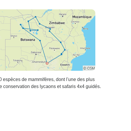
chauffeur Shakes était
un expert de la
navigation sur les
routes, en plus d'être
l'une des personnes les
plus intelligentes que j'ai
rencontrées. Little Roz
Tours s'est bien occupé
de moi et j'ai trouvé que
c'était un excellent
rapport qualité-prix.
0 espèces de mammifères, dont l'une des plus
J'apprécie le fait qu'ils
e conservation des lycaons et safaris 4x4 guidés.
aient pu m'accueillir en
tant que voyageuse solo
!