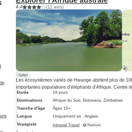
Explorer l'Afrique australe
s
4.4
(11 avis)
3
Safari
Les écosystèmes variés de Hwange abritent plus de 10
 de
importantes populations d'éléphants d'Afrique. Centre d
Durée
18 jours
Destinations
Afrique du Sud
, Botswana
, Zimbabwe
Tranche d'âge
Âges 15+
urg
Langue
Uniquement en : Anglais
Voyagiste
Intrepid Travel