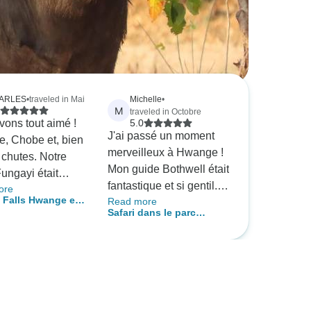
ARLES
•
traveled in Mai
Michelle
•
M
traveled in Octobre
ons tout aimé !
5.0
J'ai passé un moment
, Chobe et, bien
merveilleux à Hwange !
s chutes. Notre
Mon guide Bothwell était
ungayi était
fantastique et si gentil.
ore
eux ! Il a travaillé
a Falls Hwange et
Read more
Mon hébergement à
r pour s'assurer
Safari dans le parc
Gwango a dépassé mes
us passions un
national de Hwange - 3
attentes et mon
ent. 5 étoiles !
jours
organisatrice Bronah
était toujours disponible
pour répondre à mes
questions. Enfin, mon