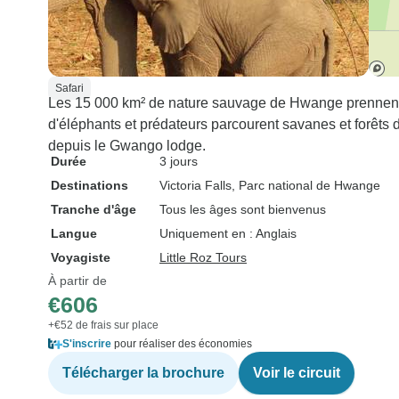
Safari
Les 15 000 km² de nature sauvage de Hwange prennent v
d'éléphants et prédateurs parcourent savanes et forêts 
depuis le Gwango lodge.
Durée
3 jours
Destinations
Victoria Falls
, Parc national de Hwange
Tranche d'âge
Tous les âges sont bienvenus
Langue
Uniquement en : Anglais
Voyagiste
Little Roz Tours
À partir de
€606
+€52 de frais sur place
S'inscrire
pour réaliser des économies
Télécharger la brochure
Voir le circuit