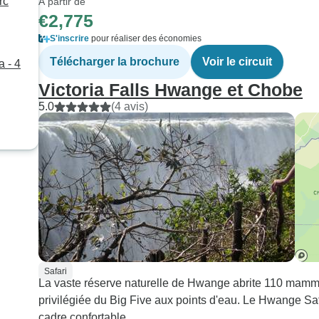
rc
À partir de
€2,775
S'inscrire
pour réaliser des économies
Télécharger la brochure
Voir le circuit
 - 4
Victoria Falls Hwange et Chobe
5.0
(4 avis)
Safari
La vaste réserve naturelle de Hwange abrite 110 mammi
privilégiée du Big Five aux points d'eau. Le Hwange Sa
cadre confortable.