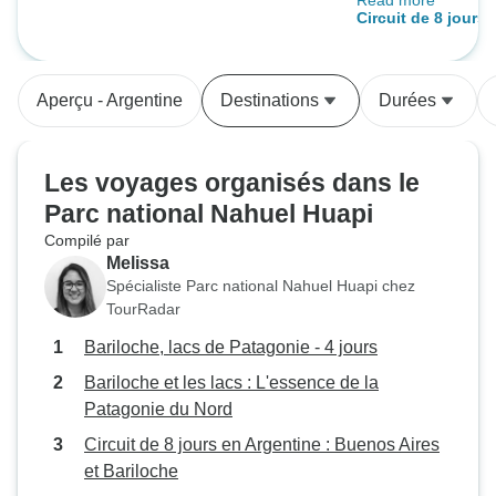
Read more
Je recommande v
Circuit de 8 jours 
de voyage ! Ils s
Buenos Aires et B
tous nos besoins 
voyage étaient satisfaits.
Aperçu - Argentine
Destinations
Durées
Jones
Les voyages organisés dans le
Parc national Nahuel Huapi
Compilé par
Melissa
Spécialiste Parc national Nahuel Huapi chez
TourRadar
Bariloche, lacs de Patagonie - 4 jours
Bariloche et les lacs : L'essence de la
Patagonie du Nord
Circuit de 8 jours en Argentine : Buenos Aires
et Bariloche