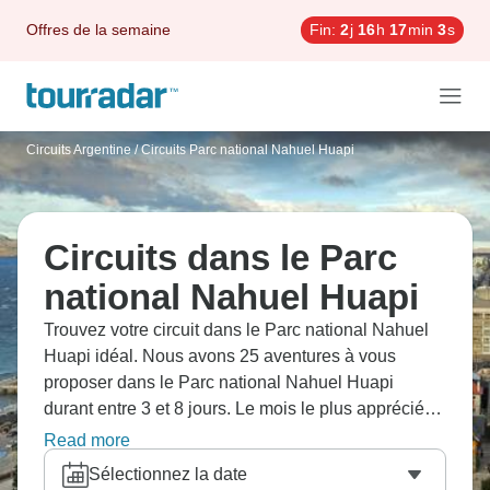
Offres de la semaine
Fin:
2
j
16
h
17
min
2
s
Circuits Argentine
/
Circuits Parc national Nahuel Huapi
Circuits dans le Parc
national Nahuel Huapi
Trouvez votre circuit dans le Parc national Nahuel
Huapi idéal. Nous avons 25 aventures à vous
proposer dans le Parc national Nahuel Huapi
durant entre 3 et 8 jours. Le mois le plus apprécié
pour s'y rendre est Août, c'est-à-dire le mois qui
Read more
compte le plus grand nombre de départs.
Sélectionnez la date