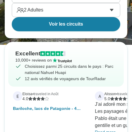
2
Adultes
Voir les circuits
Excellent
10,000+ reviews on
Choisissez parmi 25 circuits dans le pays : Parc
national Nahuel Huapi
12 avis vérifiés de voyageurs de TourRadar
Eloisa
•
traveled in Août
Alisson
•
traveled 
E
A
4.0
5.0
J'ai adoré mon sé
Bariloche, lacs de Patagonie - 4
Les paysages étai
jours
Pablo était une p
gentille et un gui