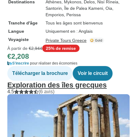
Destinations
Athènes
, Mykonos
, Delos
, Nisí Ríneia
,
Santorin
, Île de Palea Kameni
, Oia
,
Emporios
, Perissa
Tranche d'âge
Tous les âges sont bienvenus
Langue
Uniquement en : Anglais
Voyagiste
Private Tours Greece
À partir de
€2,944
25% de remise
€2,208
S'inscrire
pour réaliser des économies
Télécharger la brochure
Voir le circuit
Exploration des îles grecques
4.5
(6 avis)