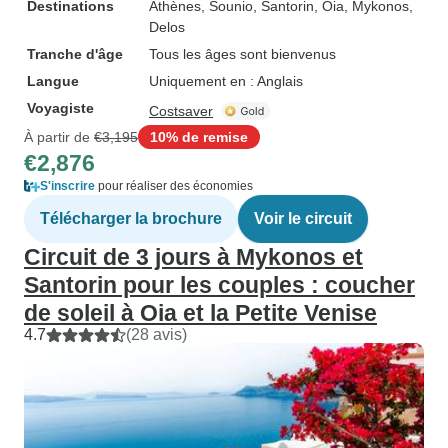
Destinations
Athènes
, Sounio
, Santorin
, Oia
, Mykonos
,
Delos
Tranche d'âge
Tous les âges sont bienvenus
Langue
Uniquement en : Anglais
Voyagiste
Costsaver
À partir de
€3,195
10% de remise
€2,876
S'inscrire
pour réaliser des économies
Télécharger la brochure
Voir le circuit
Circuit de 3 jours à Mykonos et
Santorin pour les couples : coucher
de soleil à Oia et la Petite Venise
4.7
(28 avis)