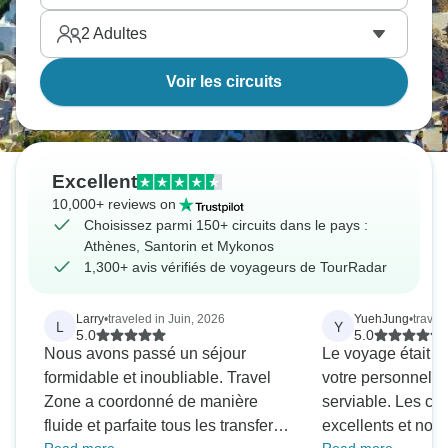
2
Adultes
Voir les circuits
Excellent
10,000+ reviews on
Choisissez parmi 150+ circuits dans le pays :
Athènes, Santorin et Mykonos
1,300+ avis vérifiés de voyageurs de TourRadar
Larry
•
traveled in Juin, 2026
YuehJung
•
travel
L
Y
5.0
5.0
Nous avons passé un séjour
Le voyage était tr
formidable et inoubliable. Travel
votre personnel a é
Zone a coordonné de manière
serviable. Les chauffeurs ont été
fluide et parfaite tous les transferts
excellents et nous