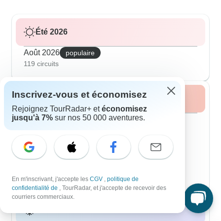
Été 2026
Août 2026
populaire
119 circuits
Inscrivez-vous et économisez
Automne 2026
Rejoignez TourRadar+ et
économisez
jusqu'à 7%
sur nos 50 000 aventures.
Septembre 2026
populaire
127 circuits
Octobre 2026
117 circuits
Novembre 2026
48 circuits
En m'inscrivant, j'accepte les
CGV
,
politique de
confidentialité de
, TourRadar, et j'accepte de recevoir des
courriers commerciaux.
Hiver 2026 / 2027