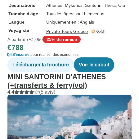
Destinations
Athènes
, Mykonos
, Santorin
, Thera
, Oia
Tranche d'âge
Tous les âges sont bienvenus
Langue
Uniquement en : Anglais
Voyagiste
Private Tours Greece
À partir de
€1,050
25% de remise
€788
S'inscrire
pour réaliser des économies
Télécharger la brochure
Voir le circuit
MINI SANTORINI D'ATHENES
(+transferts & ferry/vol)
4.4
(5 avis)