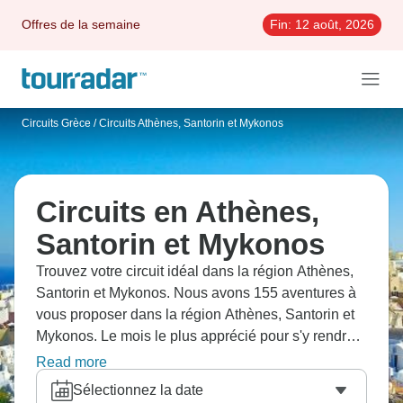
Offres de la semaine
Fin:
12 août, 2026
Circuits Grèce
/
Circuits Athènes, Santorin et Mykonos
Circuits en Athènes,
Santorin et Mykonos
Trouvez votre circuit idéal dans la région Athènes,
Santorin et Mykonos. Nous avons 155 aventures à
vous proposer dans la région Athènes, Santorin et
Mykonos. Le mois le plus apprécié pour s'y rendre
est Septembre, c'est-à-dire le mois qui compte le
Read more
plus grand nombre de départs.
Sélectionnez la date