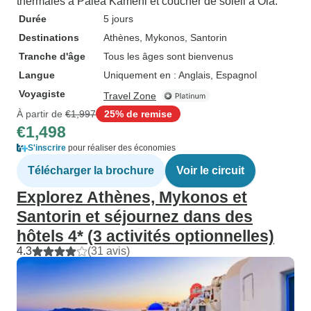
thermales à Palea Kameni et coucher de soleil à Oia.
Durée
5 jours
Destinations
Athènes
, Mykonos
, Santorin
Tranche d'âge
Tous les âges sont bienvenus
Langue
Uniquement en : Anglais, Espagnol
Voyagiste
Travel Zone
À partir de
€1,997
25% de remise
€1,498
S'inscrire
pour réaliser des économies
Télécharger la brochure
Voir le circuit
Explorez Athènes, Mykonos et
Santorin et séjournez dans des
hôtels 4* (3 activités optionnelles)
4.3
(31 avis)