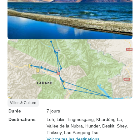
Villes & Culture
Durée
7 jours
Destinations
Leh
, Likir
, Tingmosgang
, Khardūng La
,
Vallée de la Nubra
, Hunder
, Deskit
, Shey
,
Thiksey
, Lac Pangong Tso
Voir toutes les destinations