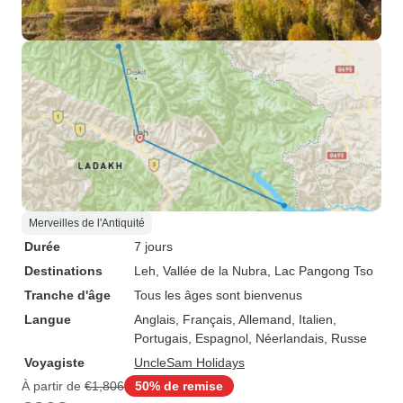
Merveilles de l'Antiquité
Durée
7 jours
Destinations
Leh
, Vallée de la Nubra
, Lac Pangong Tso
Tranche d'âge
Tous les âges sont bienvenus
Langue
Anglais, Français, Allemand, Italien,
Portugais, Espagnol, Néerlandais, Russe
Voyagiste
UncleSam Holidays
À partir de
€1,806
50% de remise