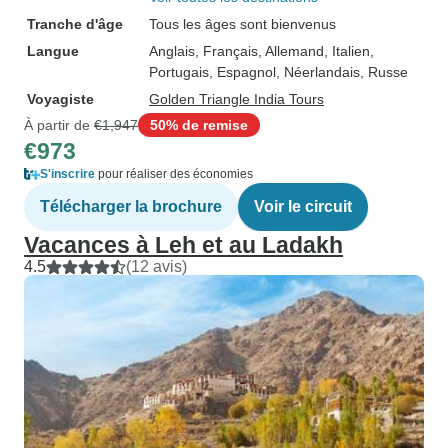
Tranche d'âge
Tous les âges sont bienvenus
Langue
Anglais, Français, Allemand, Italien,
Portugais, Espagnol, Néerlandais, Russe
Voyagiste
Golden Triangle India Tours
À partir de
€1,947
50% de remise
€973
S'inscrire
pour réaliser des économies
Télécharger la brochure
Voir le circuit
Vacances à Leh et au Ladakh
4.5
(12 avis)