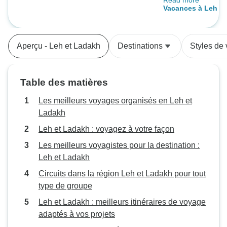
Read more
comme le Gurudw
Vacances à Leh et
et le monastère d
l'impression de r
Les guides étaien
Aperçu - Leh et Ladakh
Destinations
Styles de
passionnés, part
histoires sur les t
région. Les hôtels
Table des matières
offrant un répit p
longues heures de
Les meilleurs voyages organisés en Leh et
recommander sans
Ladakh
Leh et Ladakh : voyagez à votre façon
Les meilleurs voyagistes pour la destination :
Leh et Ladakh
Circuits dans la région Leh et Ladakh pour tout
type de groupe
Leh et Ladakh : meilleurs itinéraires de voyage
adaptés à vos projets