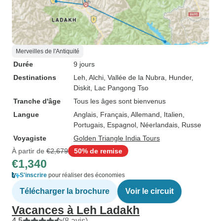
Merveilles de l'Antiquité
Durée
9 jours
Destinations
Leh
, Alchi
, Vallée de la Nubra
, Hunder
,
Diskit
, Lac Pangong Tso
Tranche d'âge
Tous les âges sont bienvenus
Langue
Anglais, Français, Allemand, Italien,
Portugais, Espagnol, Néerlandais, Russe
Voyagiste
Golden Triangle India Tours
À partir de
€2,679
50% de remise
€1,340
S'inscrire
pour réaliser des économies
Télécharger la brochure
Voir le circuit
Vacances à Leh Ladakh
4.5
(8 avis)