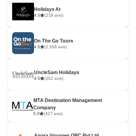
Holidays At
4.5
(218 avis)
On The Go Tours
4.5
(2,558 avis)
UncleSam Holidays
4.5
(252 avis)
MTA Destination Management
Company
5.0
(427 avis)
Agora Voyages OPC Pvt Ltd