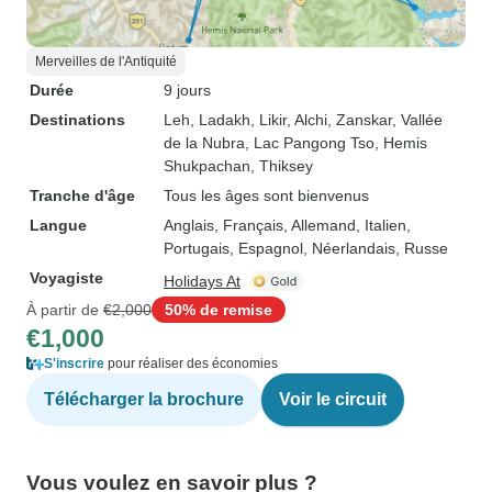
Merveilles de l'Antiquité
Durée
9 jours
Destinations
Leh
, Ladakh
, Likir
, Alchi
, Zanskar
, Vallée
de la Nubra
, Lac Pangong Tso
, Hemis
Shukpachan
, Thiksey
Tranche d'âge
Tous les âges sont bienvenus
Langue
Anglais, Français, Allemand, Italien,
Portugais, Espagnol, Néerlandais, Russe
Voyagiste
Holidays At
À partir de
€2,000
50% de remise
€1,000
S'inscrire
pour réaliser des économies
Télécharger la brochure
Voir le circuit
Vous voulez en savoir plus ?