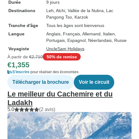
Durée
9 jours
Destinations
Leh
, Alchi
, Vallée de la Nubra
, Lac
Pangong Tso
, Karzok
Tranche d'âge
Tous les âges sont bienvenus
Langue
Anglais, Français, Allemand, Italien,
Portugais, Espagnol, Néerlandais, Russe
Voyagiste
UncleSam Holidays
À partir de
€2,710
50% de remise
€1,355
S'inscrire
pour réaliser des économies
Télécharger la brochure
Voir le circuit
Le meilleur du Cachemire et du
Ladakh
5.0
(2 avis)