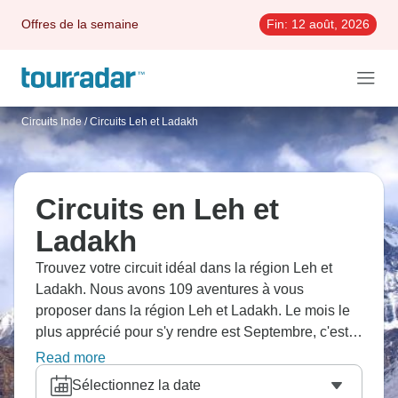
Offres de la semaine
Fin:
12 août, 2026
Circuits Inde
/
Circuits Leh et Ladakh
Circuits en Leh et
Ladakh
Trouvez votre circuit idéal dans la région Leh et
Ladakh. Nous avons 109 aventures à vous
proposer dans la région Leh et Ladakh. Le mois le
plus apprécié pour s'y rendre est Septembre, c'est-
à-dire le mois qui compte le plus grand nombre de
Read more
départs.
Sélectionnez la date