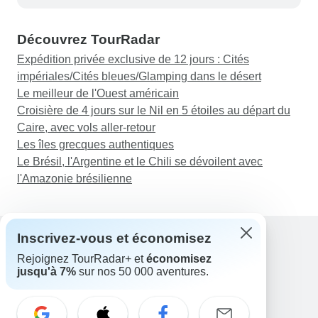
Découvrez TourRadar
Expédition privée exclusive de 12 jours : Cités
impériales/Cités bleues/Glamping dans le désert
Le meilleur de l'Ouest américain
Croisière de 4 jours sur le Nil en 5 étoiles au départ du
Caire, avec vols aller-retour
Les îles grecques authentiques
Le Brésil, l'Argentine et le Chili se dévoilent avec
l'Amazonie brésilienne
Inscrivez-vous et économisez
Rejoignez TourRadar+ et
économisez
Assistance
jusqu'à 7%
sur nos 50 000 aventures.
Contactez-nous
France +33 7 56 79 68 87
E-mail: support@tourradar.com