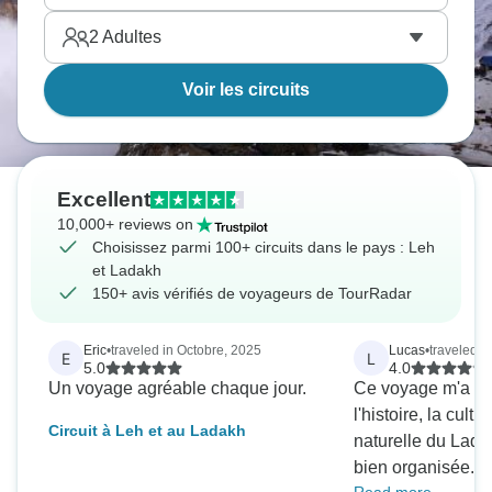
2
Adultes
Voir les circuits
Excellent
10,000+ reviews on
Choisissez parmi 100+ circuits dans le pays : Leh
et Ladakh
150+ avis vérifiés de voyageurs de TourRadar
Eric
•
traveled in Octobre, 2025
Lucas
•
traveled i
E
L
5.0
4.0
Un voyage agréable chaque jour.
Ce voyage m'a pe
l'histoire, la cultu
Circuit à Leh et au Ladakh
naturelle du Lad
bien organisée. La