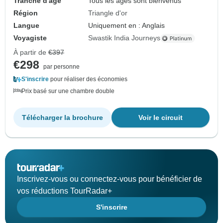
Tranche d'âge
Tous les âges sont bienvenus
Région
Triangle d'or
Langue
Uniquement en : Anglais
Voyagiste
Swastik India Journeys
À partir de
€397
€298
par personne
S'inscrire
pour réaliser des économies
Prix basé sur une chambre double
Télécharger la brochure
Voir le circuit
Inscrivez-vous ou connectez-vous pour bénéficier de
vos réductions TourRadar+
S'inscrire