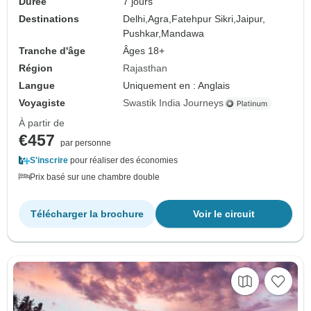
Durée
7 jours
Destinations
Delhi,
Agra,
Fatehpur Sikri,
Jaipur,
Pushkar,
Mandawa
Tranche d'âge
Âges 18+
Région
Rajasthan
Langue
Uniquement en : Anglais
Voyagiste
Swastik India Journeys
À partir de
€457
par personne
S'inscrire
pour réaliser des économies
Prix basé sur une chambre double
Télécharger la brochure
Voir le circuit