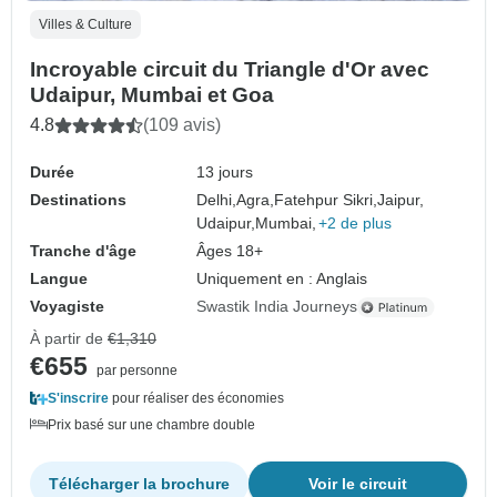
Villes & Culture
Incroyable circuit du Triangle d'Or avec
Udaipur, Mumbai et Goa
4.8
(109 avis)
Durée
13 jours
Destinations
Delhi,
Agra,
Fatehpur Sikri,
Jaipur,
Udaipur,
Mumbai,
+2 de plus
Tranche d'âge
Âges 18+
Langue
Uniquement en : Anglais
Voyagiste
Swastik India Journeys
À partir de
€1,310
€655
par personne
S'inscrire
pour réaliser des économies
Prix basé sur une chambre double
Télécharger la brochure
Voir le circuit