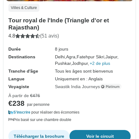
Villes & Culture
Tour royal de l'Inde (Triangle d'or et
Rajasthan)
4.8
(51 avis)
Durée
8 jours
Destinations
Delhi,
Agra,
Fatehpur Sikri,
Jaipur,
Pushkar,
Jodhpur,
+2 de plus
Tranche d'âge
Tous les âges sont bienvenus
Langue
Uniquement en : Anglais
Voyagiste
Swastik India Journeys
À partir de
€476
€238
par personne
S'inscrire
pour réaliser des économies
Prix basé sur une chambre double
Télécharger la brochure
Voir le circuit