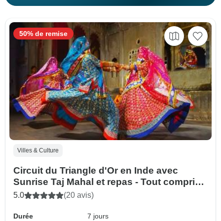
50% de remise
Villes & Culture
Circuit du Triangle d'Or en Inde avec
Sunrise Taj Mahal et repas - Tout compris -
07 jours
5.0
(20 avis)
Durée
7 jours