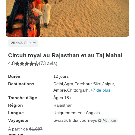
Villes & Culture
Circuit royal au Rajasthan et au Taj Mahal
4.8
(73 avis)
Durée
12 jours
Destinations
Delhi,
Agra,
Fatehpur Sikri,
Jaipur,
Ambre,
Chittorgarh,
+7 de plus
Tranche d'âge
Âges 18+
Région
Rajasthan
Langue
Uniquement en : Anglais
Voyagiste
Swastik India Journeys
À partir de
€1,087