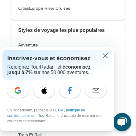
CroisiEurope River Cruises
Styles de voyage les plus populaires
Adventure
Vélo
Inscrivez-vous et économisez
Rejoignez TourRadar+ et
économisez
Randonnee & Trek
jusqu'à 7%
sur nos 50 000 aventures.
Aurores Boréales
Croisière Fluviale
Afrique Safari
En m'inscrivant, j'accepte les
CGV
,
politique de
Voyages Culturel
confidentialité de
, TourRadar, et j'accepte de recevoir des
courriers commerciaux.
Autocar / Bus
Train Et Rail