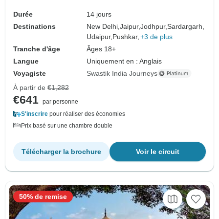
Durée
14 jours
Destinations
New Delhi,
Jaipur,
Jodhpur,
Sardargarh,
Udaipur,
Pushkar,
+3 de plus
Tranche d'âge
Âges 18+
Langue
Uniquement en : Anglais
Voyagiste
Swastik India Journeys
À partir de
€1,282
€641
par personne
S'inscrire
pour réaliser des économies
Prix basé sur une chambre double
Télécharger la brochure
Voir le circuit
50% de remise