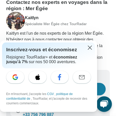
Contactez nos experts en voyages dans la
région : Mer Égée
Kaitlyn
Spécialiste Mer Égée chez TourRadar
Kaitlyn est l'un de nos experts de la région Mer Égée.
N'hésitez pas à nous contacter pour obtenir des
réponses à toutes vos questions sur les circuits de la
Inscrivez-vous et économisez
région Mer Égée !
Rejoignez TourRadar+ et
économisez
Choisissez parmi + de 139 circuits dans la région
jusqu'à 7%
sur nos 50 000 aventures.
Mer Égée
266 avis vérifiés des clients de TourRadar
Écrivez-nous un message
Posez une question
En m'inscrivant, j'accepte les
CGV
,
politique de
confidentialité de
, TourRadar, et j'accepte de recevoir des
courriers commerciaux.
Appelez-nous
+33 756 796 887