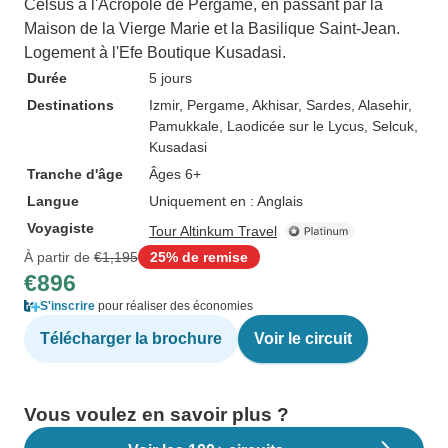
Celsus à l'Acropole de Pergame, en passant par la
Maison de la Vierge Marie et la Basilique Saint-Jean.
Logement à l'Efe Boutique Kusadasi.
Durée
5 jours
Destinations
Izmir
, Pergame
, Akhisar
, Sardes
, Alasehir
,
Pamukkale
, Laodicée sur le Lycus
, Selcuk
,
Kusadasi
Tranche d'âge
Âges 6+
Langue
Uniquement en : Anglais
Voyagiste
Tour Altinkum Travel
À partir de
€1,195
25% de remise
€896
S'inscrire
pour réaliser des économies
Télécharger la brochure
Voir le circuit
Vous voulez en savoir plus ?