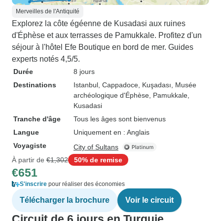
Merveilles de l'Antiquité
Explorez la côte égéenne de Kusadasi aux ruines
d'Éphèse et aux terrasses de Pamukkale. Profitez d'un
séjour à l'hôtel Efe Boutique en bord de mer. Guides
experts notés 4,5/5.
Durée
8 jours
Destinations
Istanbul
, Cappadoce
, Kuşadası
, Musée
archéologique d'Éphèse
, Pamukkale
,
Kusadasi
Tranche d'âge
Tous les âges sont bienvenus
Langue
Uniquement en : Anglais
Voyagiste
City of Sultans
À partir de
€1,302
50% de remise
€651
S'inscrire
pour réaliser des économies
Télécharger la brochure
Voir le circuit
Circuit de 6 jours en Turquie