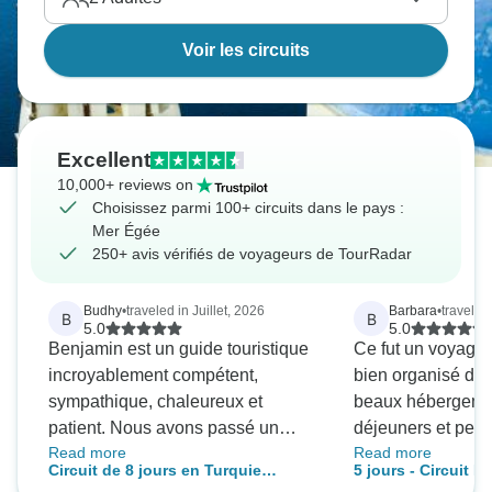
Voir les circuits
Excellent
10,000+ reviews on
Choisissez parmi 100+ circuits dans le pays :
Mer Égée
250+ avis vérifiés de voyageurs de TourRadar
Budhy
•
traveled in Juillet, 2026
Barbara
•
traveled
B
B
5.0
5.0
Benjamin est un guide touristique
Ce fut un voyage 
incroyablement compétent,
bien organisé du d
sympathique, chaleureux et
beaux hébergemen
patient. Nous avons passé un
déjeuners et petit
Read more
Read more
merveilleux moment lors de la
et des destination
Circuit de 8 jours en Turquie
5 jours - Circuit 
visite guidée à pied qu’il nous a
vous ne voulez qu'