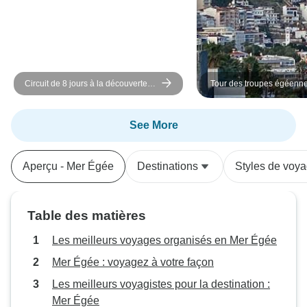
recommandons vivement à tous
ceux qui se rendent à Istanbul.
Merci, Benjamin, pour cette
expérience fantastique !
Circuit de 8 jours à la découverte
Tour des troupes égéenn
de la Turquie *Les meilleurs
moments
See More
Aperçu - Mer Égée
Destinations
Styles de voy
Table des matières
Les meilleurs voyages organisés en Mer Égée
Mer Égée : voyagez à votre façon
Les meilleurs voyagistes pour la destination :
Mer Égée