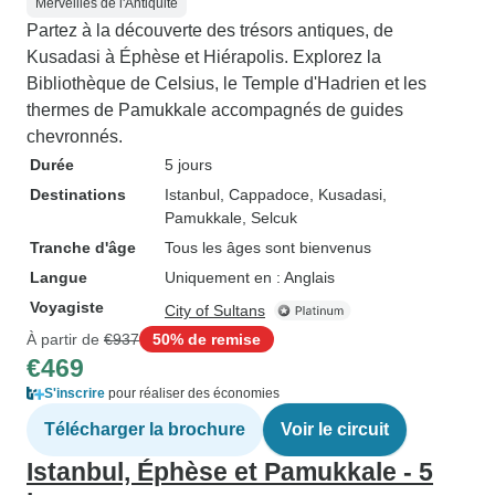
Merveilles de l'Antiquité
Partez à la découverte des trésors antiques, de
Kusadasi à Éphèse et Hiérapolis. Explorez la
Bibliothèque de Celsius, le Temple d'Hadrien et les
thermes de Pamukkale accompagnés de guides
chevronnés.
Durée
5 jours
Destinations
Istanbul
, Cappadoce
, Kusadasi
,
Pamukkale
, Selcuk
Tranche d'âge
Tous les âges sont bienvenus
Langue
Uniquement en : Anglais
Voyagiste
City of Sultans
À partir de
€937
50% de remise
€469
S'inscrire
pour réaliser des économies
Télécharger la brochure
Voir le circuit
Istanbul, Éphèse et Pamukkale - 5