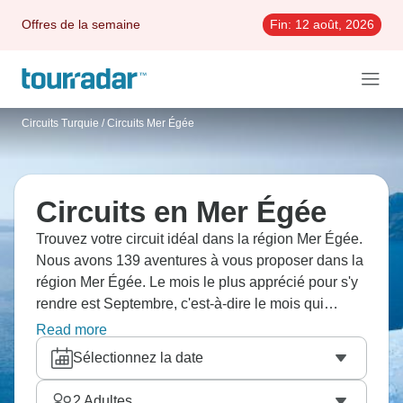
Offres de la semaine
Fin:
12 août, 2026
Circuits Turquie
/
Circuits Mer Égée
Circuits en Mer Égée
Trouvez votre circuit idéal dans la région Mer Égée.
Nous avons 139 aventures à vous proposer dans la
région Mer Égée. Le mois le plus apprécié pour s'y
rendre est Septembre, c'est-à-dire le mois qui
compte le plus grand nombre de départs.
Read more
Sélectionnez la date
2
Adultes