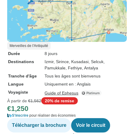
Merveilles de l'Antiquité
Durée
8 jours
Destinations
Izmir
, Sirince
, Kusadasi
, Selcuk
,
Pamukkale
, Fethiye
, Antalya
Tranche d'âge
Tous les âges sont bienvenus
Langue
Uniquement en : Anglais
Voyagiste
Guide of Ephesus
À partir de
€1,562
20% de remise
€1,250
S'inscrire
pour réaliser des économies
Télécharger la brochure
Voir le circuit