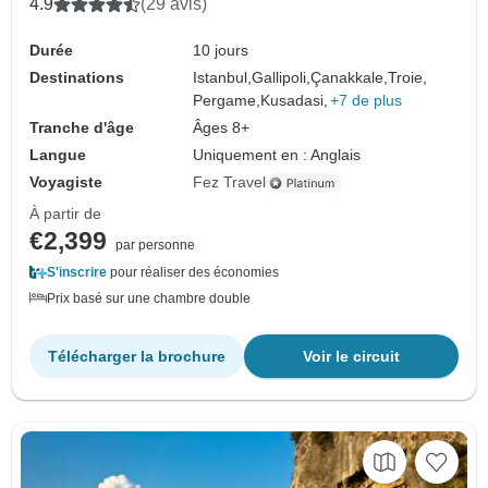
4.9
(29 avis)
Durée
10 jours
Destinations
Istanbul,
Gallipoli,
Çanakkale,
Troie,
Pergame,
Kusadasi,
+7 de plus
Tranche d'âge
Âges 8+
Langue
Uniquement en : Anglais
Voyagiste
Fez Travel
À partir de
€2,399
par personne
S'inscrire
pour réaliser des économies
Prix basé sur une chambre double
Télécharger la brochure
Voir le circuit