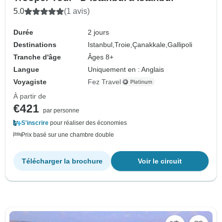
5.0
(1 avis)
Durée
2 jours
Destinations
Istanbul,
Troie,
Çanakkale,
Gallipoli
Tranche d'âge
Âges 8+
Langue
Uniquement en : Anglais
Voyagiste
Fez Travel
À partir de
€421
par personne
S'inscrire
pour réaliser des économies
Prix basé sur une chambre double
Télécharger la brochure
Voir le circuit