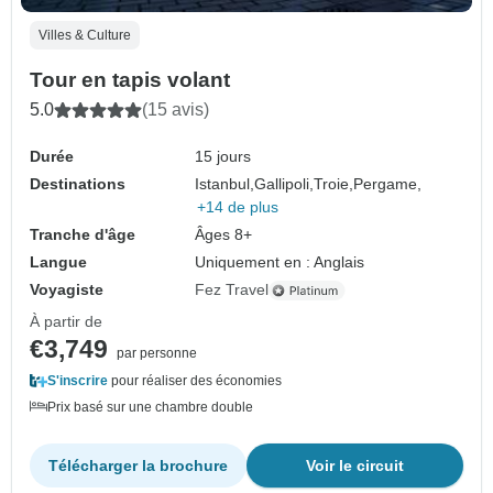
Villes & Culture
Tour en tapis volant
5.0
(15 avis)
Durée
15 jours
Destinations
Istanbul,
Gallipoli,
Troie,
Pergame,
+14 de plus
Tranche d'âge
Âges 8+
Langue
Uniquement en : Anglais
Voyagiste
Fez Travel
À partir de
€3,749
par personne
S'inscrire
pour réaliser des économies
Prix basé sur une chambre double
Télécharger la brochure
Voir le circuit