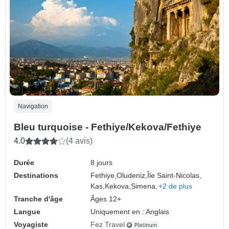
Navigation
Bleu turquoise - Fethiye/Kekova/Fethiye
4.0
(4 avis)
Durée
8 jours
Destinations
Fethiye,
Oludeniz,
Île Saint-Nicolas,
Kas,
Kekova,
Simena,
+2 de plus
Tranche d'âge
Âges 12+
Langue
Uniquement en : Anglais
Voyagiste
Fez Travel