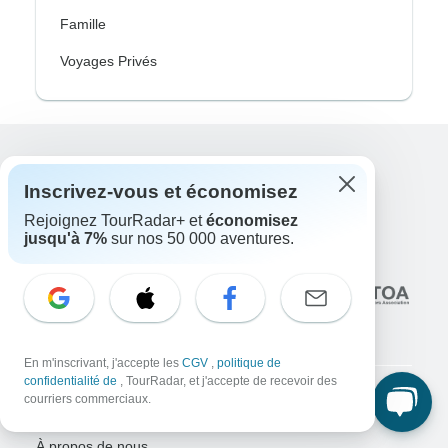
Famille
Voyages Privés
Excellent
Inscrivez-vous et économisez
10,000+
avis sur
Rejoignez TourRadar+ et
économisez
jusqu'à 7%
sur nos 50 000 aventures.
En lien avec
En m'inscrivant, j'accepte les
CGV
,
politique de
confidentialité de
, TourRadar, et j'accepte de recevoir des
courriers commerciaux.
Entreprise
À propos de nous