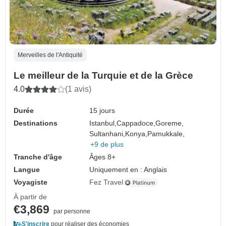
Merveilles de l'Antiquité
Le meilleur de la Turquie et de la Grèce
4.0
(1 avis)
Durée
15 jours
Destinations
Istanbul,
Cappadoce,
Goreme,
Sultanhani,
Konya,
Pamukkale,
+9 de plus
Tranche d'âge
Âges 8+
Langue
Uniquement en : Anglais
Voyagiste
Fez Travel
À partir de
€3,869
par personne
S'inscrire
pour réaliser des économies