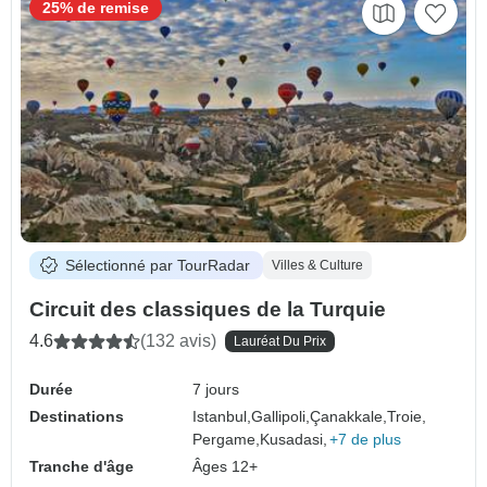
25% de remise
Sélectionné par TourRadar
Villes & Culture
Circuit des classiques de la Turquie
4.6
(132 avis)
Lauréat Du Prix
Durée
7 jours
Destinations
Istanbul,
Gallipoli,
Çanakkale,
Troie,
Pergame,
Kusadasi,
+7 de plus
Tranche d'âge
Âges 12+