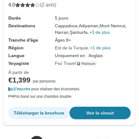
4.0
(2 avis)
Durée
5 jours
Destinations
Cappadoce,
Adiyaman,
Mont Nemrut,
Harran,
Şanlıurfa,
+3 de plus
Tranche d'âge
Âges 8+
Région
Est de la Turquie
+1 de plus
Langue
Uniquement en : Anglais
Voyagiste
Fez Travel
À partir de
€1,399
par personne
S'inscrire
pour réaliser des économies
Prix basé sur une chambre double
Télécharger la brochure
Voir le circuit