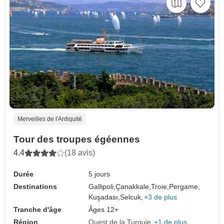
Merveilles de l'Antiquité
Tour des troupes égéennes
4.4
(18 avis)
Durée
5 jours
Destinations
Gallipoli,
Çanakkale,
Troie,
Pergame,
Kuşadası,
Selcuk,
+3 de plus
Tranche d'âge
Âges 12+
Région
Ouest de la Turquie
+1 de plus