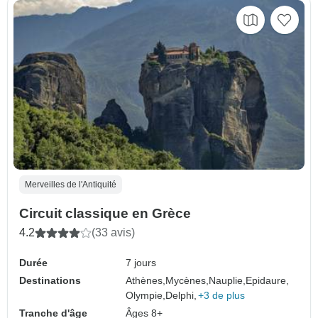
Merveilles de l'Antiquité
Circuit classique en Grèce
4.2
(33 avis)
Durée
7 jours
Destinations
Athènes,
Mycènes,
Nauplie,
Epidaure,
Olympie,
Delphi,
+3 de plus
Tranche d'âge
Âges 8+