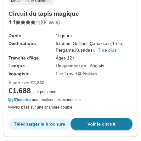
Merveilles de l'Antiquité
Circuit du tapis magique
4.4
(84 avis)
Durée
10 jours
Destinations
Istanbul,
Gallipoli,
Çanakkale,
Troie,
Pergame,
Kuşadası,
+7 de plus
Tranche d'âge
Âges 12+
Langue
Uniquement en : Anglais
Voyagiste
Fez Travel
À partir de
€2,250
€1,688
par personne
S'inscrire
pour réaliser des économies
Prix basé sur une chambre double
Télécharger la brochure
Voir le circuit