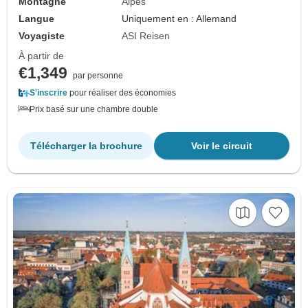
Montagne
Alpes
Langue
Uniquement en : Allemand
Voyagiste
ASI Reisen
À partir de
€1,349
par personne
S'inscrire
pour réaliser des économies
Prix basé sur une chambre double
Télécharger la brochure
Voir le circuit