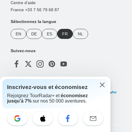
Centre d'aide
France +33 7 56 79 68 87
Sélectionnez la langue
EN
DE
ES
FR
NL
Suivez-nous
Modes de paiement
Inscrivez-vous et économisez
Rejoignez TourRadar+ et
économisez
jusqu'à 7%
sur nos 50 000 aventures.
Téléchargez notre application