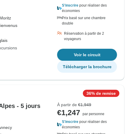
S'inscrire
pour réaliser des
économies
Moritz
Prix basé sur une chambre
double
bienvenus
Réservation à partir de 2
voyageurs
lais
xcursions
Voir le circuit
Télécharger la brochure
36% de remise
À partir de
€1,949
Alpes - 5 jours
€1,247
par personne
S'inscrire
pour réaliser des
Annecy
économies