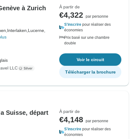
À partir de
 Genève à Zurich
€4,322
par personne
S'inscrire
pour réaliser des
nen,
Interlaken,
Lucerne,
économies
plus
Prix basé sur une chambre
double
Voir le circuit
lais
ravel LLC
Télécharger la brochure
À partir de
a Suisse, départ
€4,148
par personne
S'inscrire
pour réaliser des
économies