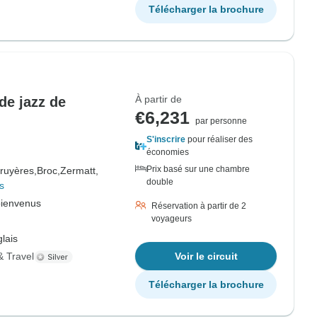
Télécharger la brochure
À partir de
de jazz de
€6,231
par personne
S'inscrire
pour réaliser des
économies
Prix basé sur une chambre
ruyères,
Broc,
Zermatt,
double
s
bienvenus
Réservation à partir de 2
voyageurs
lais
& Travel
Voir le circuit
Télécharger la brochure