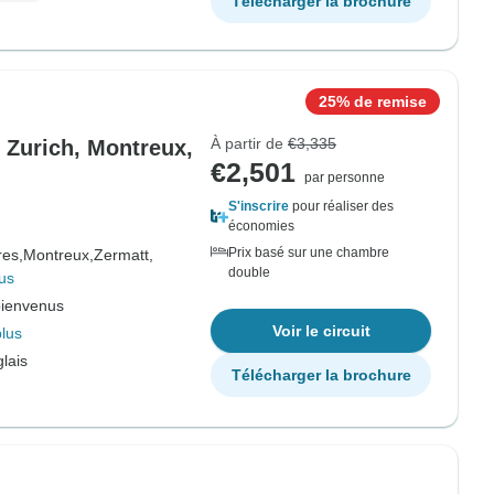
Télécharger la brochure
25% de remise
À partir de
€3,335
 Zurich, Montreux,
€2,501
par personne
S'inscrire
pour réaliser des
économies
Prix basé sur une chambre
es,
Montreux,
Zermatt,
double
us
bienvenus
Voir le circuit
plus
lais
Télécharger la brochure