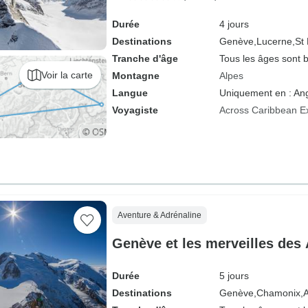
Durée
4 jours
Destinations
Genève,
Lucerne,
St 
Tranche d'âge
Tous les âges sont 
Voir la carte
Montagne
Alpes
Langue
Uniquement en : Ang
Voyagiste
Across Caribbean E
Aventure & Adrénaline
Genève et les merveilles des 
Durée
5 jours
Destinations
Genève,
Chamonix,