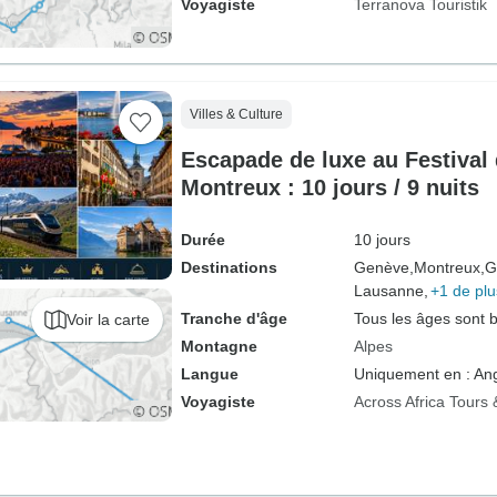
Voyagiste
Terranova Touristik
Villes & Culture
Escapade de luxe au Festival 
Montreux : 10 jours / 9 nuits
Durée
10 jours
Destinations
Genève,
Montreux,
G
Lausanne,
+1 de plu
Tranche d'âge
Tous les âges sont 
Voir la carte
Montagne
Alpes
Langue
Uniquement en : Ang
Voyagiste
Across Africa Tours 