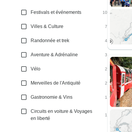
Festivals et événements
10
Villes & Culture
7
Randonnée et trek
4
Aventure & Adrénaline
3
Vélo
2
Merveilles de l'Antiquité
2
Gastronomie & Vins
1
Circuits en voiture & Voyages
1
en liberté