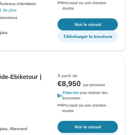
Prix basé sur une chambre
ontreux,
Interlaken,
double
1 de plus
bienvenus
Voir le circuit
lais
Télécharger la brochure
À partir de
ide-Ebiketour |
€8,950
par personne
S'inscrire
pour réaliser des
économies
Prix basé sur une chambre
double
Voir le circuit
lais, Allemand