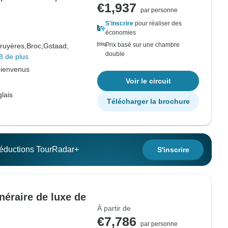
€1,937
par personne
S'inscrire
pour réaliser des
économies
Prix basé sur une chambre
ruyères,
Broc,
Gstaad,
double
8 de plus
bienvenus
Voir le circuit
lais
Télécharger la brochure
 réductions TourRadar+
S'inscrire
inéraire de luxe de
À partir de
€7,786
par personne