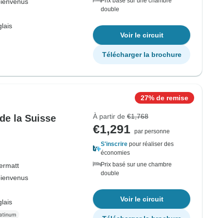
Prix basé sur une chambre
bienvenus
double
lais
Voir le circuit
Télécharger la brochure
27% de remise
À partir de
€1,768
 de la Suisse
€1,291
par personne
S'inscrire
pour réaliser des
économies
Prix basé sur une chambre
ermatt
double
bienvenus
Voir le circuit
lais