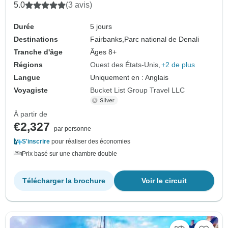
5.0
(3 avis)
Durée
5 jours
Destinations
Fairbanks,
Parc national de Denali
Tranche d'âge
Âges 8+
Régions
Ouest des États-Unis
+2 de plus
Langue
Uniquement en : Anglais
Voyagiste
Bucket List Group Travel LLC
À partir de
€2,327
par personne
S'inscrire
pour réaliser des économies
Prix basé sur une chambre double
Télécharger la brochure
Voir le circuit