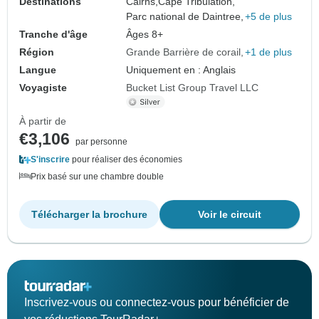
Destinations
Cairns,
Cape Tribulation,
Parc national de Daintree,
+5 de plus
Tranche d'âge
Âges 8+
Région
Grande Barrière de corail
+1 de plus
Langue
Uniquement en : Anglais
Voyagiste
Bucket List Group Travel LLC
À partir de
€3,106
par personne
S'inscrire
pour réaliser des économies
Prix basé sur une chambre double
Télécharger la brochure
Voir le circuit
Inscrivez-vous ou connectez-vous pour bénéficier de