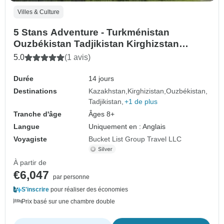
Villes & Culture
5 Stans Adventure - Turkménistan
Ouzbékistan Tadjikistan Kirghizstan
Kazakhstan
5.0
(1 avis)
Durée
14 jours
Destinations
Kazakhstan
Kirghizistan
Ouzbékistan
Tadjikistan
+1 de plus
Tranche d'âge
Âges 8+
Langue
Uniquement en : Anglais
Voyagiste
Bucket List Group Travel LLC
À partir de
€6,047
par personne
S'inscrire
pour réaliser des économies
Prix basé sur une chambre double