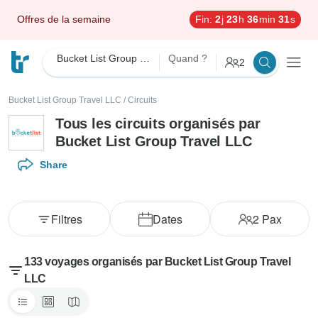
Offres de la semaine
Fin:
2
j
23
h
36
min
29
s
Bucket List Group Travel LLC
Quand ?
2
Bucket List Group Travel LLC
/
Circuits
Tous les circuits organisés par
Bucket List Group Travel LLC
Share
Filtres
Dates
2
Pax
133 voyages organisés par Bucket List Group Travel
LLC