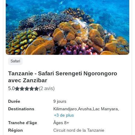
Safari
Tanzanie - Safari Serengeti Ngorongoro
avec Zanzibar
5.0
(2 avis)
Durée
9 jours
Destinations
Kilimandjaro,
Arusha,
Lac Manyara,
+3 de plus
Tranche d'âge
Âges 8+
Région
Circuit nord de la Tanzanie