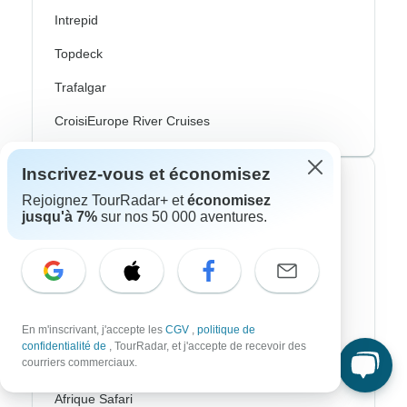
Intrepid
Topdeck
Trafalgar
CroisiEurope River Cruises
Inscrivez-vous et économisez
Styles de voyage les plus populaires
Rejoignez TourRadar+ et
économisez
jusqu'à 7%
sur nos 50 000 aventures.
Adventure
Vélo
Randonnee & Trek
En m'inscrivant, j'accepte les
CGV
,
politique de
Aurores Boréales
confidentialité de
, TourRadar, et j'accepte de recevoir des
courriers commerciaux.
Croisière Fluviale
Afrique Safari