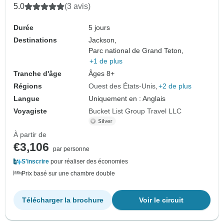
5.0
(3 avis)
Durée
5 jours
Destinations
Jackson,
Parc national de Grand Teton,
+1 de plus
Tranche d'âge
Âges 8+
Régions
Ouest des États-Unis
+2 de plus
Langue
Uniquement en : Anglais
Voyagiste
Bucket List Group Travel LLC
À partir de
€3,106
par personne
S'inscrire
pour réaliser des économies
Prix basé sur une chambre double
Télécharger la brochure
Voir le circuit