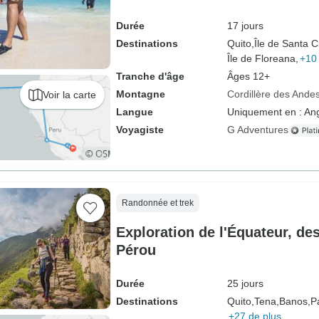
Durée
17 jours
Destinations
Quito,
Île de Santa C
Île de Floreana,
+10 
Tranche d'âge
Âges 12+
Montagne
Cordillère des Ande
Voir la carte
Langue
Uniquement en : Ang
Voyagiste
G Adventures
Randonnée et trek
Exploration de l'Équateur, de
Pérou
Durée
25 jours
Destinations
Quito,
Tena,
Banos,
P
+27 de plus