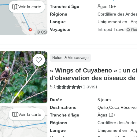
Tranche d'âge
Âges 15+
Voir la carte
Régions
Cordillère des Ande
Langue
Uniquement en : Ang
Voyagiste
Intrepid Travel
Nature & Vie sauvage
« Wings of Cuyabeno » : un ci
d'observation des oiseaux de 
compris
5.0
(1 avis)
Durée
5 jours
Destinations
Quito,
Coca,
Réserve
Voir la carte
Tranche d'âge
Âges 12+
Régions
Cordillère des Ande
Langue
Uniquement en : Ang