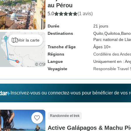
au Pérou
5.0
(1 avis)
Durée
21 jours
Destinations
Quito,
Quilotoa,
Bano
Parc national de Ll
Voir la carte
Tranche d'âge
Âges 10+
Régions
Cordillère des Ande
Langue
Uniquement en : Ang
Voyagiste
Responsible Travel 
Inscrivez-vous ou connectez-vous pour bénéficier de vos
Randonnée et trek
Active Galápagos & Machu P