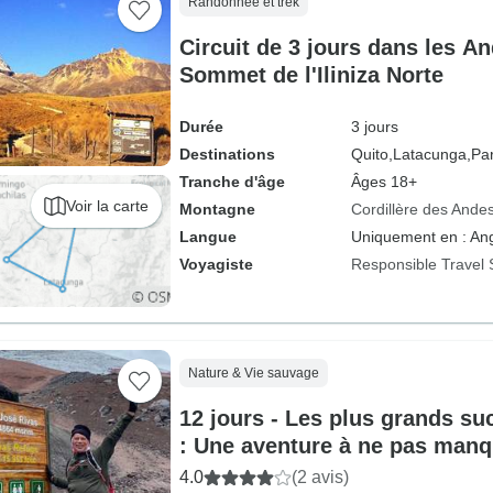
Randonnée et trek
Circuit de 3 jours dans les A
Sommet de l'Iliniza Norte
Durée
3 jours
Destinations
Quito,
Latacunga,
Par
Tranche d'âge
Âges 18+
Voir la carte
Montagne
Cordillère des Ande
Langue
Uniquement en : Ang
Voyagiste
Responsible Travel 
Nature & Vie sauvage
12 jours - Les plus grands su
: Une aventure à ne pas manq
4.0
(2 avis)