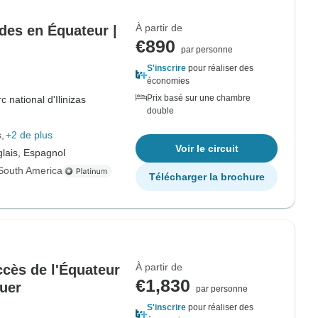
À partir de
ndes en Équateur |
€890
par personne
S'inscrire
pour réaliser des
économies
Prix basé sur une chambre
c national d'Ilinizas
double
s
+2 de plus
Voir le circuit
lais, Espagnol
South America
Télécharger la brochure
À partir de
ccès de l'Équateur
€1,830
uer
par personne
S'inscrire
pour réaliser des