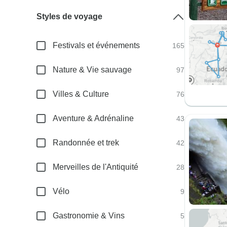
Styles de voyage
Festivals et événements
165
Nature & Vie sauvage
97
Villes & Culture
76
Aventure & Adrénaline
43
Randonnée et trek
42
Merveilles de l'Antiquité
28
Vélo
9
Gastronomie & Vins
5