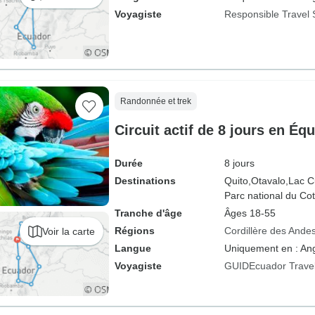
Voyagiste
Responsible Travel 
Randonnée et trek
Circuit actif de 8 jours en Éq
Durée
8 jours
Destinations
Quito,
Otavalo,
Lac C
Parc national du Cot
Tranche d'âge
Âges 18-55
Régions
Cordillère des Ande
Voir la carte
Langue
Uniquement en : Ang
Voyagiste
GUIDEcuador Trave