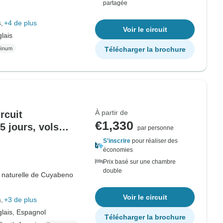
partagée
s
+4 de plus
Voir le circuit
lais
Télécharger la brochure
À partir de
rcuit
€1,330
5 jours, vols
par personne
S'inscrire
pour réaliser des
économies
Prix basé sur une chambre
double
 naturelle de Cuyabeno
Voir le circuit
s
+3 de plus
lais, Espagnol
Télécharger la brochure