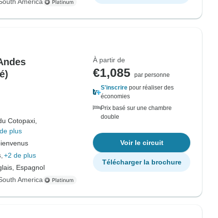
South America
À partir de
 Andes
€1,085
é)
par personne
S'inscrire
pour réaliser des
économies
Prix basé sur une chambre
double
du Cotopaxi,
de plus
Voir le circuit
bienvenus
s
+2 de plus
Télécharger la brochure
lais, Espagnol
South America