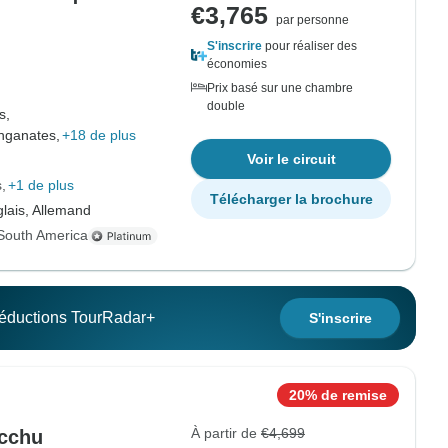
€3,765
par personne
S'inscrire
pour réaliser des
économies
Prix basé sur une chambre
double
s,
anganates,
+18 de plus
Voir le circuit
s
+1 de plus
Télécharger la brochure
lais, Allemand
South America
 réductions TourRadar+
S'inscrire
20% de remise
À partir de
€4,699
icchu