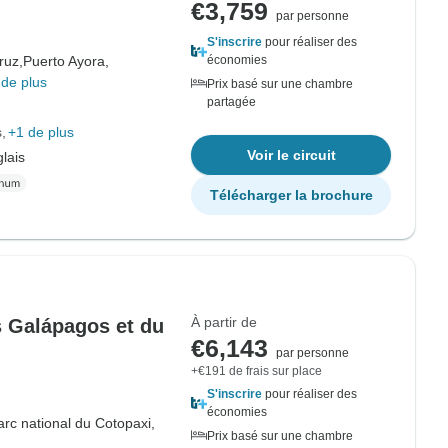
€3,759
par personne
S'inscrire
pour réaliser des
ruz,
Puerto Ayora,
économies
de plus
Prix basé sur une chambre
partagée
s
+1 de plus
Voir le circuit
lais
Télécharger la brochure
À partir de
s Galápagos et du
€6,143
par personne
+€191 de frais sur place
S'inscrire
pour réaliser des
économies
arc national du Cotopaxi,
Prix basé sur une chambre