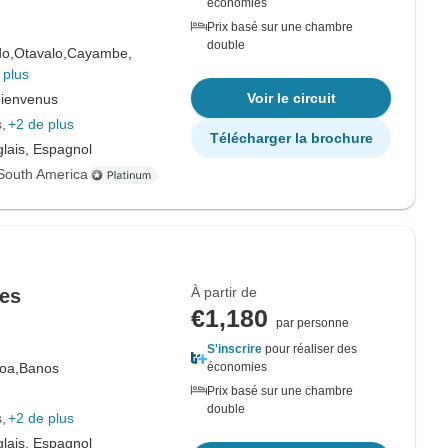
économies
Prix basé sur une chambre
double
do,
Otavalo,
Cayambe,
 plus
Voir le circuit
bienvenus
s
+2 de plus
Télécharger la brochure
lais, Espagnol
South America
À partir de
nes
€1,180
par personne
S'inscrire
pour réaliser des
oa,
Banos
économies
Prix basé sur une chambre
double
s
+2 de plus
lais, Espagnol