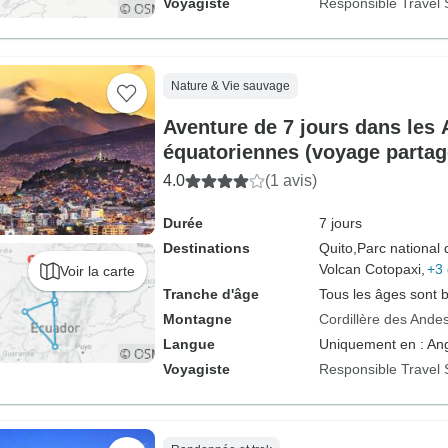
Voyagiste
Responsible Travel 
Nature & Vie sauvage
Aventure de 7 jours dans les
équatoriennes (voyage partag
4.0
(1 avis)
Durée
7 jours
Destinations
Quito,
Parc national 
Volcan Cotopaxi,
+3 
Voir la carte
Tranche d'âge
Tous les âges sont 
Montagne
Cordillère des Ande
Langue
Uniquement en : Ang
Voyagiste
Responsible Travel 