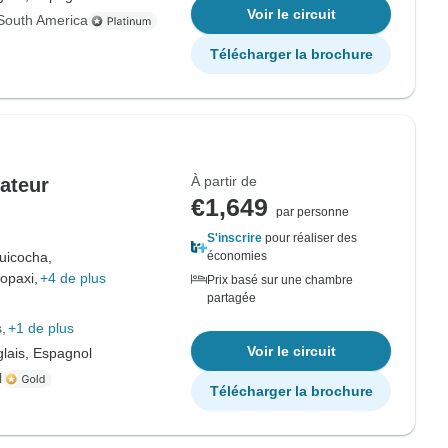
Voir le circuit
South America
Télécharger la brochure
À partir de
uateur
€1,649
par personne
S'inscrire
pour réaliser des
uicocha,
économies
opaxi,
+4 de plus
Prix basé sur une chambre
partagée
s
+1 de plus
Voir le circuit
lais, Espagnol
l
Télécharger la brochure