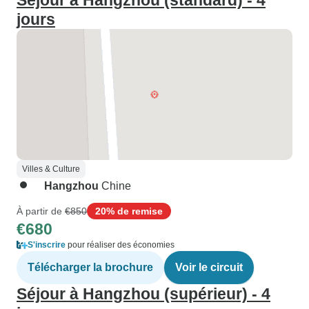
Séjour à Hangzhou (standard) - 4
jours
Villes & Culture
Hangzhou
Chine
À partir de
€850
20% de remise
€680
S'inscrire
pour réaliser des économies
Télécharger la brochure
Voir le circuit
Séjour à Hangzhou (supérieur) - 4