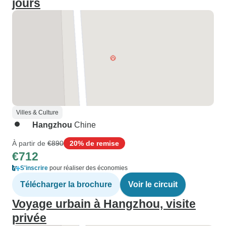
jours
Villes & Culture
Hangzhou
Chine
À partir de
€890
20% de remise
€712
S'inscrire
pour réaliser des économies
Télécharger la brochure
Voir le circuit
Voyage urbain à Hangzhou, visite
privée