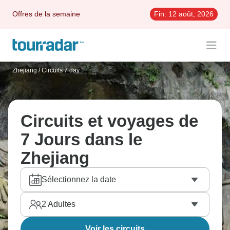
Offres de la semaine
Fin:
12 août, 2026
Zhejiang
/
Circuits 7 day
Circuits et voyages de
7 Jours dans le
Zhejiang
Sélectionnez la date
2
Adultes
Voir les circuits