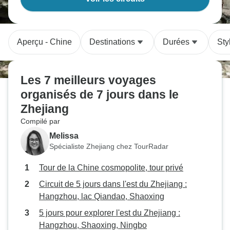
Aperçu - Chine
Destinations
Durées
Sty
Les 7 meilleurs voyages
organisés de 7 jours dans le
Zhejiang
Compilé par
Melissa
Spécialiste Zhejiang chez TourRadar
Tour de la Chine cosmopolite, tour privé
Circuit de 5 jours dans l'est du Zhejiang :
Hangzhou, lac Qiandao, Shaoxing
5 jours pour explorer l'est du Zhejiang :
Hangzhou, Shaoxing, Ningbo