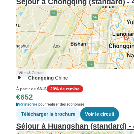
Séjour à Chongqing (standard) - 
Villes & Culture
Chongqing
Chine
À partir de
€815
20% de remise
€652
S'inscrire
pour réaliser des économies
Télécharger la brochure
Voir le circuit
Séjour à Huangshan (standard) - 