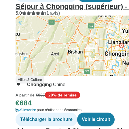
Séjour à Chongqing (supérieur) - 
5.0
(1 avis)
Villes & Culture
Chongqing
Chine
À partir de
€855
20% de remise
€684
S'inscrire
pour réaliser des économies
Télécharger la brochure
Voir le circuit