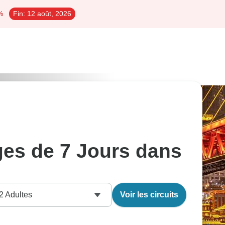
%
Fin:
12 août, 2026
ges de 7 Jours dans
2
Adultes
Voir les circuits