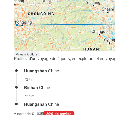
Villes & Culture
Profitez d'un voyage de 4 jours, en explorant et en voya
Huangshan
Chine
727 mi
Bishan
Chine
727 mi
Huangshan
Chine
À partir de
€1,035
20% de remise