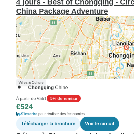
4 jours - Best of Chongqing - Circ
China Package Adventure
Villes & Culture
Chongqing
Chine
À partir de
€551
5% de remise
€524
S'inscrire
pour réaliser des économies
Télécharger la brochure
Voir le circuit