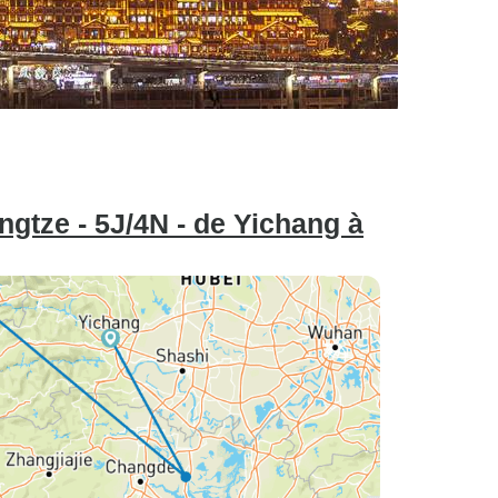
angtze - 5J/4N - de Yichang à