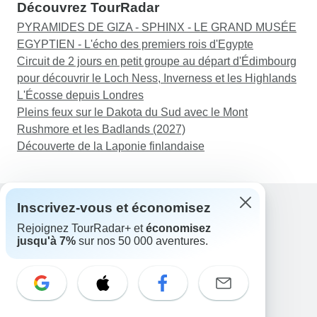
Découvrez TourRadar
PYRAMIDES DE GIZA - SPHINX - LE GRAND MUSÉE
EGYPTIEN - L'écho des premiers rois d'Egypte
Circuit de 2 jours en petit groupe au départ d'Édimbourg
pour découvrir le Loch Ness, Inverness et les Highlands
L'Écosse depuis Londres
Pleins feux sur le Dakota du Sud avec le Mont
Rushmore et les Badlands (2027)
Découverte de la Laponie finlandaise
Inscrivez-vous et économisez
Rejoignez TourRadar+ et
économisez
Assistance
jusqu'à 7%
sur nos 50 000 aventures.
Contactez-nous
France +33 7 56 79 68 87
E-mail: support@tourradar.com
Sélectionnez la langue
EN
DE
ES
FR
NL