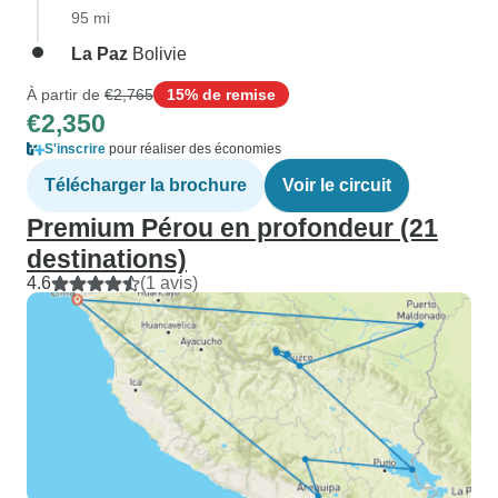
95 mi
La Paz
Bolivie
À partir de
€2,765
15% de remise
€2,350
S'inscrire
pour réaliser des économies
Télécharger la brochure
Voir le circuit
Premium Pérou en profondeur (21
destinations)
4.6
(1 avis)