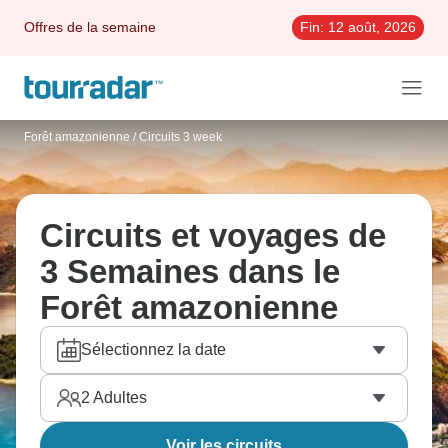
Offres de la semaine
Fin:
12 août, 2026
Forêt amazonienne
/
Circuits 3 week
Circuits et voyages de
3 Semaines dans le
Forêt amazonienne
Sélectionnez la date
2
Adultes
Voir les circuits