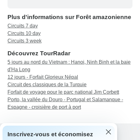
mais n'a pas été mentionné à l'avance et nous
avons fini par devoir l'acheter à Cusco, ce qui
Plus d'informations sur Forêt amazonienne
était difficile).
Circuits 7 day
Circuits 10 day
Circuits 3 week
Découvrez TourRadar
5 jours au nord du Vietnam : Hanoi, Ninh Binh et la baie
d'Ha Long
12 jours - Forfait Glorieux Népal
Circuit des classiques de la Turquie
Forfait de voyage pour le parc national Jim Corbett
Porto, la vallée du Douro - Portugal et Salamanque -
Espagne - croisière de port à port
Inscrivez-vous et économisez