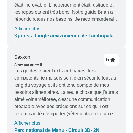
était incroyable. L'hébergement était rustique et
les repas étaient très bons. Notre guide Brian a
répondu à tous nos besoins. Je recommanderais
cette expérience à tout le monde, en particulier à
Afficher plus
ceux qui se rendent dans la jungle pour la
3 jours - Jungle amazonienne de Tambopata
première fois.
Saxxon
5
A voyagé en Avril
Les guides étaient extraordinaires, très
compétents, je me suis sentie en sécurité tout au
long du voyage et ils ont tenu compte de mes
besoins alimentaires. La seule chose que j'aurais
aimé voir améliorée, c'est une communication
préalable avec des précisions sur ce qu'il est
recommandé d'emporter (vêtements en coton en
particulier, pas de chaussures dans les lodges,
Afficher plus
imperméable plus long, tout cela était nécessaire
Parc national de Manu - Circuit 3D- 2N