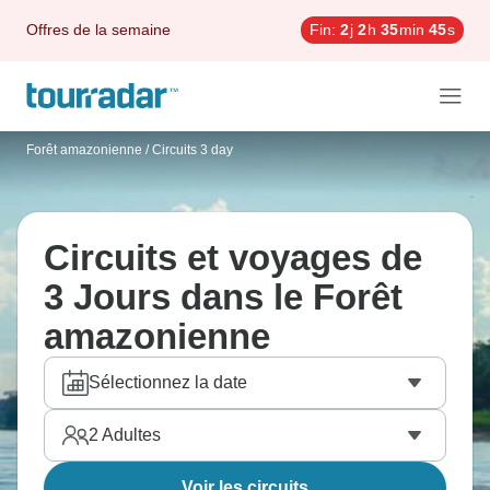
Offres de la semaine
Fin:
2
j
2
h
35
min
44
s
Forêt amazonienne
/
Circuits 3 day
Circuits et voyages de
3 Jours dans le Forêt
amazonienne
Sélectionnez la date
2
Adultes
Voir les circuits