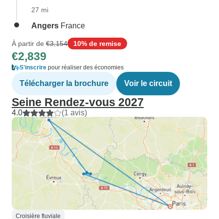
27 mi
Angers
France
À partir de
€3,154
10% de remise
€2,839
S'inscrire
pour réaliser des économies
Télécharger la brochure
Voir le circuit
Seine Rendez-vous 2027
4.0
(1 avis)
Croisière fluviale