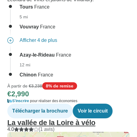
Tours
France
5 mi
Vouvray
France
Afficher 4 de plus
Azay-le-Rideau
France
12 mi
Chinon
France
À partir de
€3,238
8% de remise
€2,990
S'inscrire
pour réaliser des économies
Télécharger la brochure
Voir le circuit
La vallée de la Loire à vélo
4.0
(1 avis)