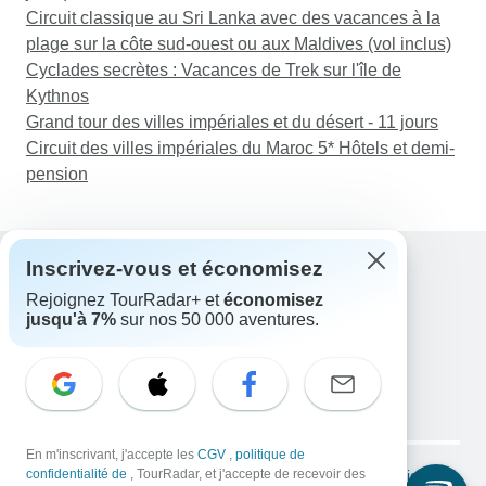
Circuit classique au Sri Lanka avec des vacances à la
plage sur la côte sud-ouest ou aux Maldives (vol inclus)
Cyclades secrètes : Vacances de Trek sur l'île de
Kythnos
Grand tour des villes impériales et du désert - 11 jours
Circuit des villes impériales du Maroc 5* Hôtels et demi-
pension
Inscrivez-vous et économisez
Rejoignez TourRadar+ et
économisez
Assistance
jusqu'à 7%
sur nos 50 000 aventures.
Contactez-nous
France +33 7 56 79 68 87
E-mail: support@tourradar.com
Sélectionnez la langue
EN
DE
ES
FR
NL
Copyright © TourRadar. Tous droits réservés.
En m'inscrivant, j'accepte les
CGV
,
politique de
Mentions légales
confidentialité de
, TourRadar, et j'accepte de recevoir des
Politique de confidentialité
Cookies