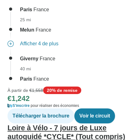
Paris
France
25 mi
Melun
France
Afficher 4 de plus
Giverny
France
40 mi
Paris
France
À partir de
€1,558
20% de remise
€1,242
S'inscrire
pour réaliser des économies
Télécharger la brochure
Voir le circuit
Loire à Vélo - 7 jours de Luxe
autoguidé *CYCLE* (Tout compris)