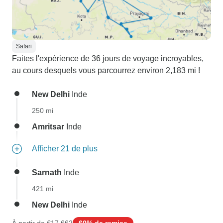
Safari
Faites l'expérience de 36 jours de voyage incroyables,
au cours desquels vous parcourrez environ 2,183 mi !
New Delhi
Inde
250 mi
Amritsar
Inde
Afficher 21 de plus
Sarnath
Inde
421 mi
New Delhi
Inde
À partir de
€17,662
60% de remise