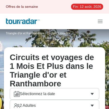
Offres de la semaine
Fin:
12 août, 2026
Triangle d'or et Ranthambore
/
Circuits 1 month+
Circuits et voyages de
1 Mois Et Plus dans le
Triangle d'or et
Ranthambore
Sélectionnez la date
2
Adultes