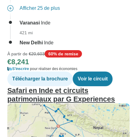
Afficher 25 de plus
Varanasi
Inde
421 mi
New Delhi
Inde
À partir de
€20,603
60% de remise
€8,241
S'inscrire
pour réaliser des économies
Télécharger la brochure
Voir le circuit
Safari en Inde et circuits
patrimoniaux par G Experiences