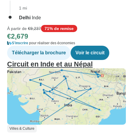
1 mi
Delhi
Inde
À partir de
€9,237
71% de remise
€2,679
S'inscrire
pour réaliser des économies
Télécharger la brochure
Voir le circuit
Circuit en Inde et au Népal
Villes & Culture